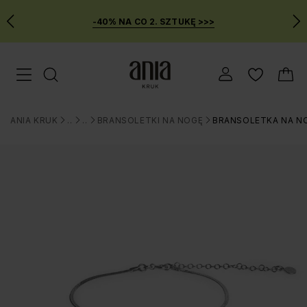
-40% NA CO 2. SZTUKĘ >>>
Przejdź
Menu mobilne
do
GŁÓWNEJ
ZAWARTOŚCI
ANIA KRUK
BIŻUTERIA
BRANSOLETKI
BRANSOLETKI NA NOGĘ
BRANSOLETKA NA NO
MENU
>
>
>
>
WYSZUKIWARKI