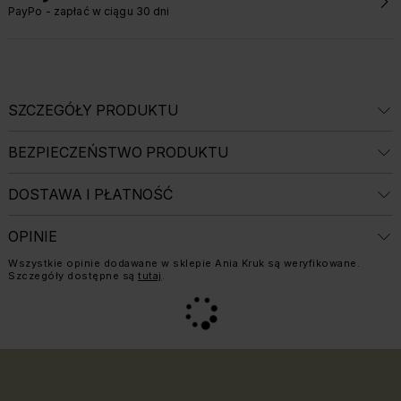
PayPo - zapłać w ciągu 30 dni
SZCZEGÓŁY PRODUKTU
BEZPIECZEŃSTWO PRODUKTU
DOSTAWA I PŁATNOŚĆ
OPINIE
Informacja o weryfikacji opinii:
Wszystkie opinie dodawane w sklepie Ania Kruk są weryfikowane.
Szczegóły dostępne są
tutaj
.