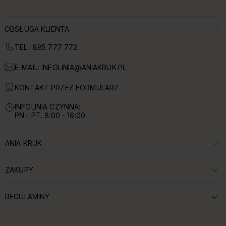
OBSŁUGA KLIENTA
TEL.: 885 777 772
E-MAIL:
INFOLINIA@ANIAKRUK.PL
KONTAKT PRZEZ FORMULARZ
INFOLINIA CZYNNA:
PN.- PT. 8:00 - 16:00
ANIA KRUK
ROZWIŃ SEKCJĘ:
ZAKUPY
ROZWIŃ SEKCJĘ:
REGULAMINY
ROZWIŃ SEKCJĘ: