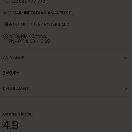
TEL.: 885 777 772
E-MAIL:
INFOLINIA@ANIAKRUK.PL
KONTAKT PRZEZ FORMULARZ
INFOLINIA CZYNNA:
PN.- PT. 8:00 - 16:00
ANIA KRUK
ROZWIŃ SEKCJĘ:
ZAKUPY
ROZWIŃ SEKCJĘ:
REGULAMINY
ROZWIŃ SEKCJĘ:
Ocena sklepu
4.9