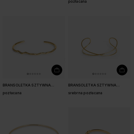
pozłacana
BRANSOLETKA SZTYWNA
BRANSOLETKA SZTYWNA
GNIECIONA
PODWÓJNA
pozłacana
srebrna pozłacana