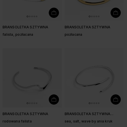
BRANSOLETKA SZTYWNA
BRANSOLETKA SZTYWNA
falista, pozłacana
pozłacana
BRANSOLETKA SZTYWNA
BRANSOLETKA SZTYWNA
NIEREGULARNA
rodowana falista
sea, salt, wave by ania kruk