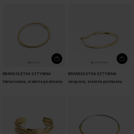
BRANSOLETKA SZTYWNA
BRANSOLETKA SZTYWNA
fakturowana, srebrna pozłacana
skręcona, srebrna pozłacana