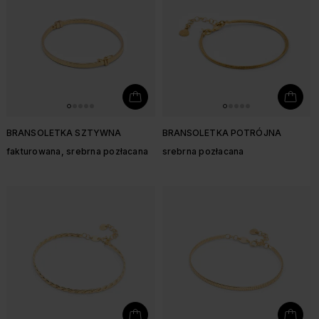
BRANSOLETKA SZTYWNA
BRANSOLETKA POTRÓJNA
fakturowana, srebrna pozłacana
srebrna pozłacana