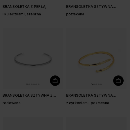
BRANSOLETKA Z PERŁĄ
BRANSOLETKA SZTYWNA
GNIECIONA
i kuleczkami, srebrna
pozłacana
BRANSOLETKA SZTYWNA Z
BRANSOLETKA SZTYWNA
CYRKONIAMI
NIEREGULARNA
rodowana
z cyrkoniami, pozłacana