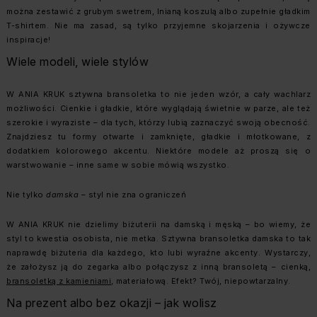
można zestawić z grubym swetrem, lnianą koszulą albo zupełnie gładkim
T-shirtem. Nie ma zasad, są tylko przyjemne skojarzenia i ożywcze
inspiracje!
Wiele modeli, wiele stylów
W ANIA KRUK sztywna bransoletka to nie jeden wzór, a cały wachlarz
możliwości. Cienkie i gładkie, które wyglądają świetnie w parze, ale też
szerokie i wyraziste – dla tych, którzy lubią zaznaczyć swoją obecność.
Znajdziesz tu formy otwarte i zamknięte, gładkie i młotkowane, z
dodatkiem kolorowego akcentu. Niektóre modele aż proszą się o
warstwowanie – inne same w sobie mówią wszystko.
Nie tylko
damska
– styl nie zna ograniczeń
W ANIA KRUK nie dzielimy biżuterii na damską i męską – bo wiemy, że
styl to kwestia osobista, nie metka. Sztywna bransoletka damska to tak
naprawdę biżuteria dla każdego, kto lubi wyraźne akcenty. Wystarczy,
że założysz ją do zegarka albo połączysz z inną bransoletą – cienką,
bransoletką z kamieniami
, materiałową. Efekt? Twój, niepowtarzalny.
Na prezent albo bez okazji – jak wolisz