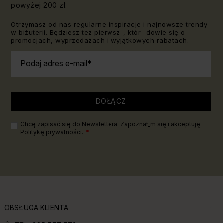
powyżej 200 zł.
Otrzymasz od nas regularne inspiracje i najnowsze trendy
w biżuterii. Będziesz też pierwsz_, któr_ dowie się o
promocjach, wyprzedażach i wyjątkowych rabatach.
Podaj adres e-mail
DOŁĄCZ
Chcę zapisać się do Newslettera. Zapoznał_m się i akceptuję
Politykę prywatności
.
OBSŁUGA KLIENTA