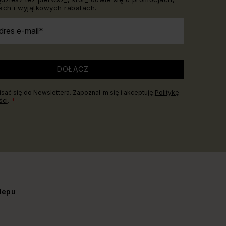
ch i wyjątkowych rabatach.
dres e-mail
DOŁĄCZ
sać się do Newslettera. Zapoznał_m się i akceptuję
Politykę
ści
.
lepu