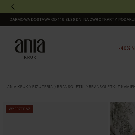
DARMOWA DOSTAWA OD 149 ZŁ
30 DNI NA ZWROT
KARTY PODAR
Przejdź
do
GŁÓWNEJ
ZAWARTOŚCI
-40% N
MENU
MENU
UŻYTKOWNIKA
WYSZUKIWARKI
ANIA KRUK
BIŻUTERIA
BRANSOLETKI
BRANSOLETKI Z KAMIE
>
>
>
WYPRZEDAŻ