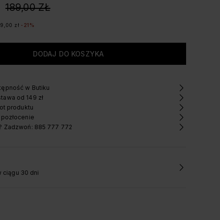
189,00 ZŁ
89,00 zł
-21%
ępność w Butiku
tawa od 149 zł
ot produktu
 pozłocenie
? Zadzwoń: 885 777 772
 ciągu 30 dni