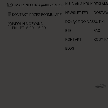
KLUB ANIA KRUK
REKLAM
E-MAIL:
INFOLINIA@ANIAKRUK.PL
NEWSLETTER
DOSTAW
KONTAKT PRZEZ FORMULARZ
DOŁĄCZ DO NAS
BUTIKI
INFOLINIA CZYNNA:
PN.- PT. 8:00 - 16:00
B2B
FAQ
KONTAKT
KODY R
BLOG
OBSŁUGIWANE FORMY PŁATNOŚCI I DOSTAWY