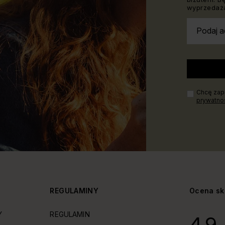
wyprzedaża
Podaj a
Chcę zapi
prywatno
Y
REGULAMINY
Ocena sk
Y
REGULAMIN
4.9