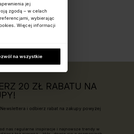
apewnienia jej
woją zgodą – w celach
referencjami, wybierając
ookies. Więcej informacji
zwól na wszystkie
ERZ 20 ZŁ RABATU NA
PY!
Newslettera i odbierz rabat na zakupy powyżej
od nas regularne inspiracje i najnowsze trendy w
Będziesz też pierwsz_, któr_ dowie się o promocjach,