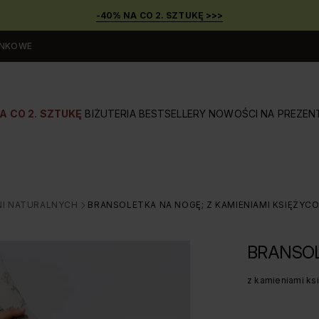
-40% NA CO 2. SZTUKĘ >>>
UNKOWE
A CO 2. SZTUKĘ
BIŻUTERIA
BESTSELLERY
NOWOŚCI
NA PREZEN
NI NATURALNYCH
BRANSOLETKA NA NOGĘ; Z KAMIENIAMI KSIĘŻYC
>
BRANSO
z kamieniami k