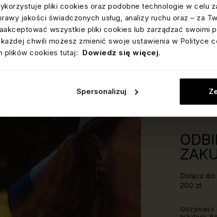
ykorzystuje pliki cookies oraz podobne technologie w celu z
prawy jakości świadczonych usług, analizy ruchu oraz – za T
akceptować wszystkie pliki cookies lub zarządzać swoimi p
każdej chwili możesz zmienić swoje ustawienia w Polityce c
 plików cookies tutaj:
Dowiedz się więcej
.
Spersonalizuj
Ze
ODBI
ZAKU
Dołącz do 
200 zł.
Otrzymasz 
biżuterii. 