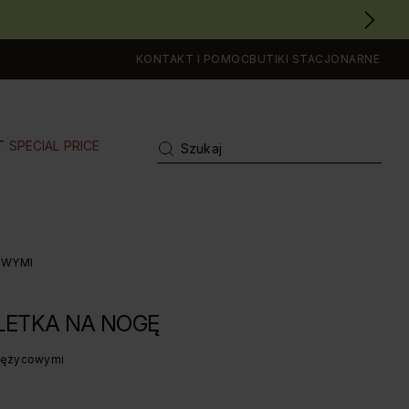
KONTAKT I POMOC
BUTIKI STACJONARNE
T
SPECIAL PRICE
OWYMI
LETKA NA NOGĘ
siężycowymi