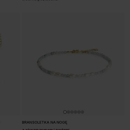
I
BRANSOLETKA NA NOGĘ
z akwamarynem i perłami