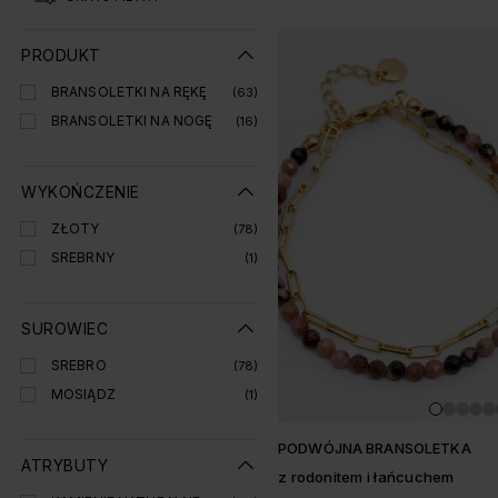
Lista produtó
PRODUKT
BRANSOLETKI NA RĘKĘ
(63)
BRANSOLETKI NA NOGĘ
(16)
WYKOŃCZENIE
ZŁOTY
(78)
SREBRNY
(1)
SUROWIEC
SREBRO
(78)
MOSIĄDZ
(1)
PODWÓJNA BRANSOLETKA
ATRYBUTY
z rodonitem i łańcuchem