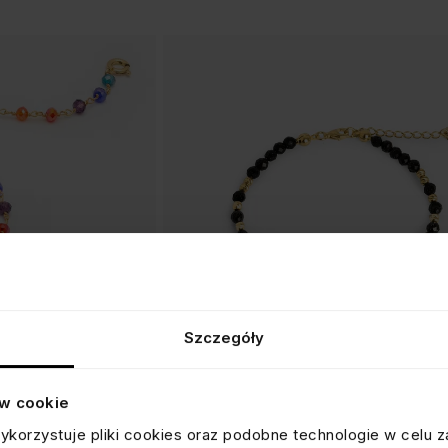
Szczegóły
ów cookie
BRANSOLETKA NOC KAIRU
ykorzystuje pliki cookies oraz podobne technologie w celu z
na
srebrna pozłacana