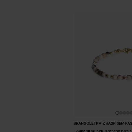
BRANSOLETKA Z JASPISEM P
i kulkami muszli, srebrna pozł