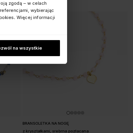
woją zgodą – w celach
referencjami, wybierając
ookies. Więcej informacji
zwól na wszystkie
BRANSOLETKA NA NOGĘ
z kryształkami, srebrna pozłacana