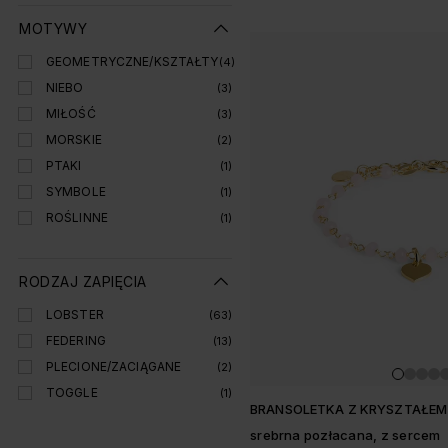
MOTYWY
GEOMETRYCZNE/KSZTAŁTY
(4)
NIEBO
(3)
MIŁOŚĆ
(3)
MORSKIE
(2)
PTAKI
(1)
SYMBOLE
(1)
ROŚLINNE
(1)
RODZAJ ZAPIĘCIA
LOBSTER
(63)
FEDERING
(13)
PLECIONE/ZACIĄGANE
(2)
TOGGLE
(1)
BRANSOLETKA Z KRYSZTAŁE
srebrna pozłacana, z sercem