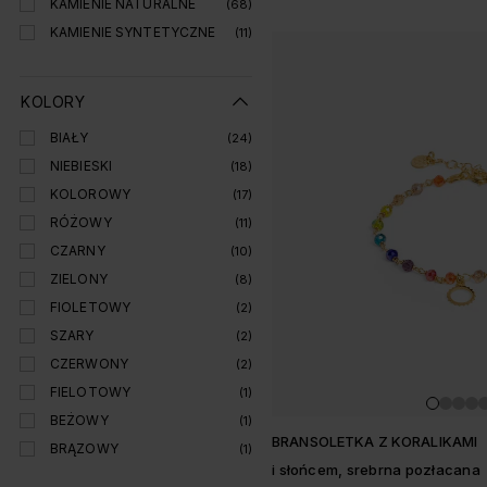
KAMIENIE NATURALNE
(68)
KAMIENIE SYNTETYCZNE
(11)
KOLORY
BIAŁY
(24)
NIEBIESKI
(18)
KOLOROWY
(17)
RÓŻOWY
(11)
CZARNY
(10)
ZIELONY
(8)
FIOLETOWY
(2)
SZARY
(2)
CZERWONY
(2)
FIELOTOWY
(1)
BEŻOWY
(1)
BRANSOLETKA Z KORALIKAMI
BRĄZOWY
(1)
i słońcem, srebrna pozłacana