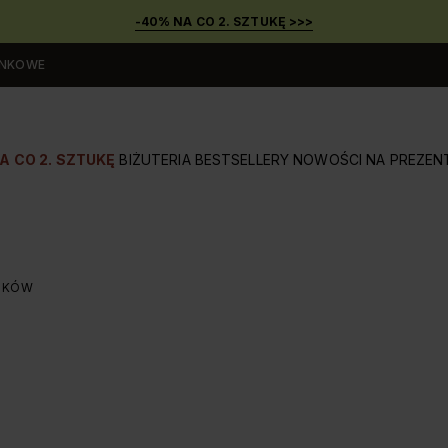
-40% NA CO 2. SZTUKĘ >>>
UNKOWE
A CO 2. SZTUKĘ
BIŻUTERIA
BESTSELLERY
NOWOŚCI
NA PREZEN
LIKÓW