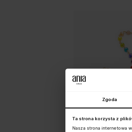
Zgoda
Ta strona korzysta z plik
BRANSOLETKA NA NOGĘ
Nasza strona internetowa w
z koralikami, srebrna pozłaca