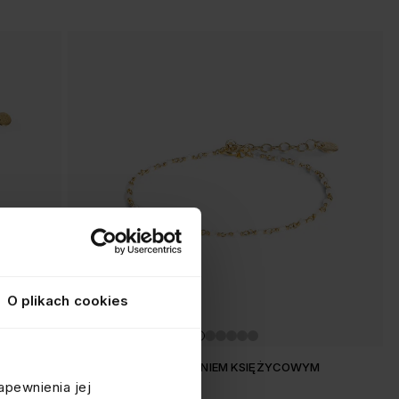
O plikach cookies
BRANSOLETKA Z KAMIENIEM KSIĘŻYCOWYM
apewnienia jej
srebrna pozłacana