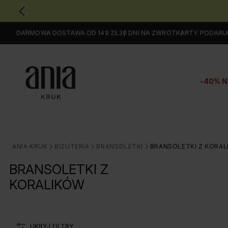
DARMOWA DOSTAWA OD 149 ZŁ
30 DNI NA ZWROT
KARTY PODAR
Przejdź
do
GŁÓWNEJ
ZAWARTOŚCI
-40% N
FILTRÓW
PRODUKTÓW
MENU
MENU
UŻYTKOWNIKA
ANIA KRUK
BIŻUTERIA
BRANSOLETKI
BRANSOLETKI Z KORA
>
>
>
WYSZUKIWARKI
BRANSOLETKI Z
KORALIKÓW
UKRYJ FILTRY