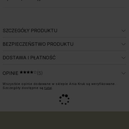
SZCZEGÓŁY PRODUKTU
BEZPIECZEŃSTWO PRODUKTU
DOSTAWA I PŁATNOŚĆ
ŚREDNIA OCENA: 4.2 Z 5, LICZBA OPINII: 
OPINIE
(5)
OCENA 4 NA 5
Informacja o weryfikacji opinii:
Wszystkie opinie dodawane w sklepie Ania Kruk są weryfikowane.
Szczegóły dostępne są
tutaj
.