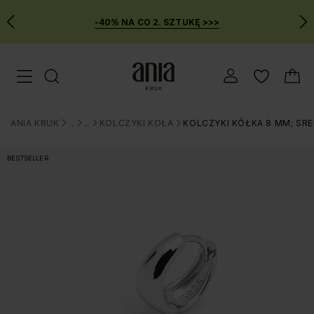
-40% NA CO 2. SZTUKĘ >>>
Przejdź
Menu mobilne
do
GŁÓWNEJ
ZAWARTOŚCI
ANIA KRUK
BIŻUTERIA
KOLCZYKI
KOLCZYKI KOŁA
KOLCZYKI KÓŁKA 8 MM; SR
MENU
>
>
>
>
WYSZUKIWARKI
BESTSELLER