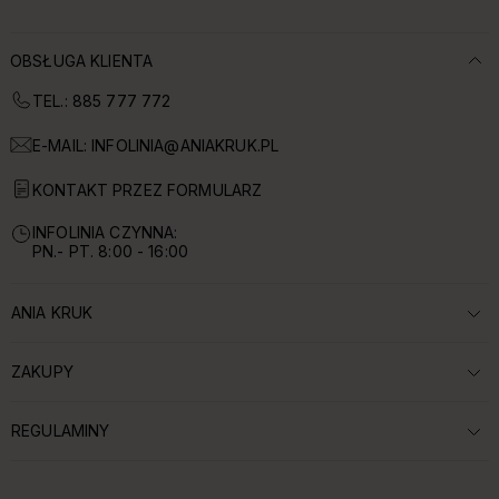
OBSŁUGA KLIENTA
TEL.: 885 777 772
E-MAIL:
INFOLINIA@ANIAKRUK.PL
KONTAKT PRZEZ FORMULARZ
INFOLINIA CZYNNA:
PN.- PT. 8:00 - 16:00
ANIA KRUK
ROZWIŃ SEKCJĘ:
ZAKUPY
ROZWIŃ SEKCJĘ:
REGULAMINY
ROZWIŃ SEKCJĘ: