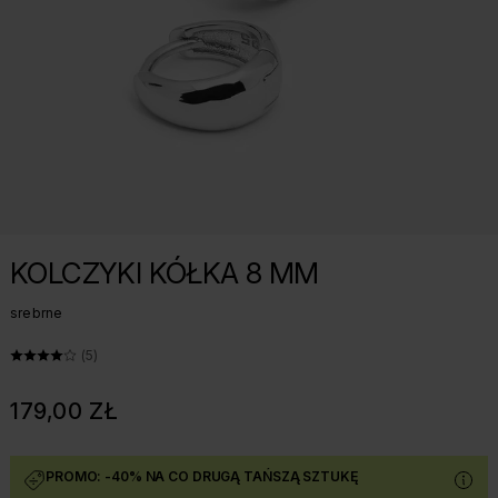
KOLCZYKI KÓŁKA 8 MM
srebrne
ŚREDNIA OCENA: 4.2 Z 5, LICZBA OPINII: 5
(5)
179,00 ZŁ
PROMO: -40% NA CO DRUGĄ TAŃSZĄ SZTUKĘ