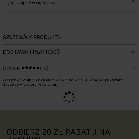
PayPo - zapłać w ciągu 30 dni
SZCZEGÓŁY PRODUKTU
DOSTAWA I PŁATNOŚĆ
ŚREDNIA OCENA: 4.8 Z 5, LICZBA OPINII:
OPINIE
(18)
OCENA 5 NA 5
Informacja o weryfikacji opinii:
Wszystkie opinie dodawane w sklepie Ania Kruk są weryfikowane.
Szczegóły dostępne są
tutaj
.
ODBIERZ 20 ZŁ RABATU NA