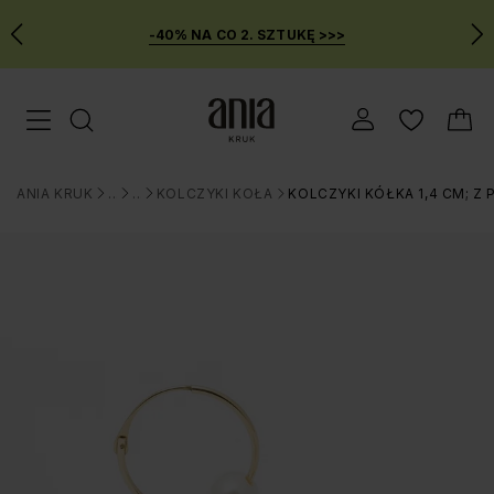
-40% NA CO 2. SZTUKĘ >>>
Przejdź
Menu mobilne
do
GŁÓWNEJ
ZAWARTOŚCI
ANIA KRUK
BIŻUTERIA
KOLCZYKI
KOLCZYKI KOŁA
KOLCZYKI KÓŁKA 1,4 CM; Z 
MENU
>
>
>
>
WYSZUKIWARKI