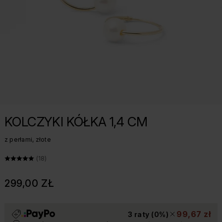
KOLCZYKI KÓŁKA 1,4 CM
z perłami, złote
ŚREDNIA OCENA: 4.8 Z 5, LICZBA OPINII: 18
(18)
299,00 ZŁ
99,67 zł
3 raty (0%)