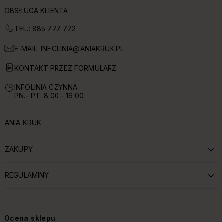
OBSŁUGA KLIENTA
TEL.: 885 777 772
E-MAIL:
INFOLINIA@ANIAKRUK.PL
KONTAKT PRZEZ FORMULARZ
INFOLINIA CZYNNA:
PN.- PT. 8:00 - 16:00
ANIA KRUK
ROZWIŃ SEKCJĘ:
ZAKUPY
ROZWIŃ SEKCJĘ:
REGULAMINY
ROZWIŃ SEKCJĘ:
Ocena sklepu