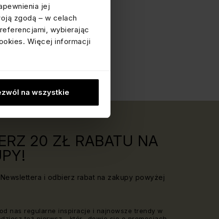
apewnienia jej
woją zgodą – w celach
referencjami, wybierając
ookies. Więcej informacji
zwól na wszystkie
ERZ 20 ZŁ RABATU NA
PY!
Newslettera i odbierz rabat na zakupy powyżej
od nas regularne inspiracje i najnowsze trendy w
Będziesz też pierwsz_, któr_ dowie się o promocjach,