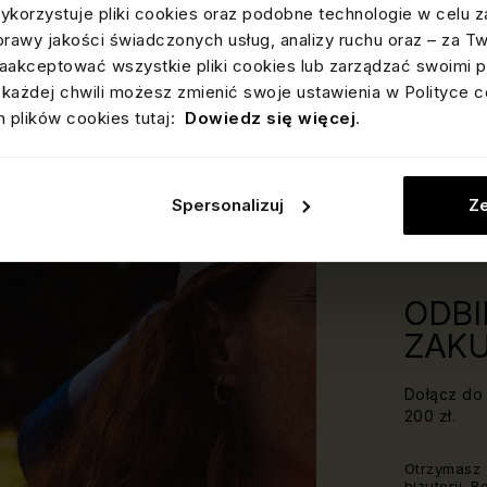
ykorzystuje pliki cookies oraz podobne technologie w celu z
prawy jakości świadczonych usług, analizy ruchu oraz – za T
akceptować wszystkie pliki cookies lub zarządzać swoimi p
każdej chwili możesz zmienić swoje ustawienia w Polityce c
 plików cookies tutaj:
Dowiedz się więcej
.
Spersonalizuj
Ze
ODBI
ZAKU
Dołącz do 
200 zł.
Otrzymasz 
biżuterii. 