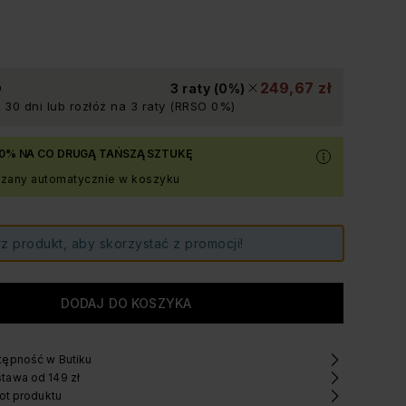
Ł
249,67 zł
3 raty (0%)
 30 dni lub rozłóż na 3 raty (RRSO 0%)
0% NA CO DRUGĄ TAŃSZĄ SZTUKĘ
czany automatycznie w koszyku
z produkt, aby skorzystać z promocji!
ępność w Butiku
tawa od 149 zł
ot produktu