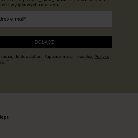
ch i wyjątkowych rabatach.
dres e-mail
DOŁĄCZ
sać się do Newslettera. Zapoznał_m się i akceptuję
Politykę
ści
.
lepu