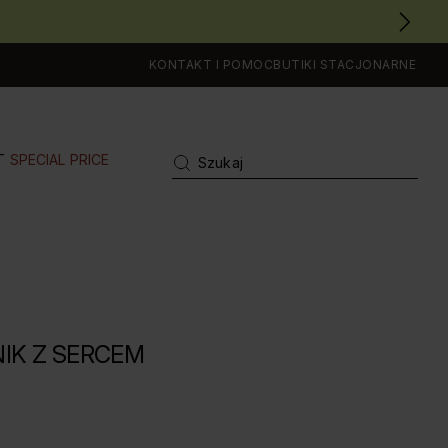
KONTAKT I POMOC
BUTIKI STACJONARNE
T
SPECIAL PRICE
IK Z SERCEM
A OCENA: 3.7 Z 5, LICZBA OPINII: 3