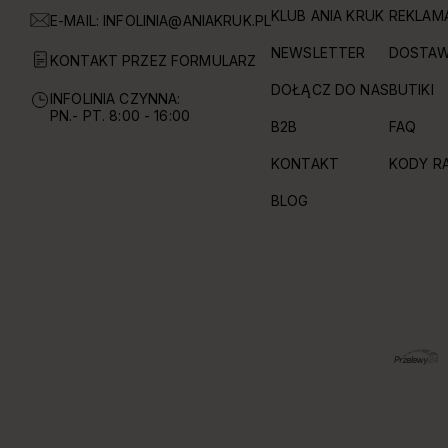
KLUB ANIA KRUK
REKLAM
E-MAIL:
INFOLINIA@ANIAKRUK.PL
NEWSLETTER
DOSTAW
KONTAKT PRZEZ FORMULARZ
DOŁĄCZ DO NAS
BUTIKI
INFOLINIA CZYNNA:
PN.- PT. 8:00 - 16:00
B2B
FAQ
KONTAKT
KODY R
BLOG
OBSŁUGIWANE FORMY PŁATNOŚCI I DOSTAWY