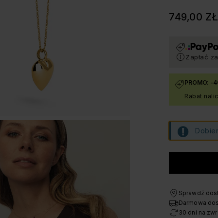
749,00 Z
Zapłać za
PROMO: -4
Rabat nali
Dobier
Sprawdź dost
Darmowa dos
30 dni na zwr