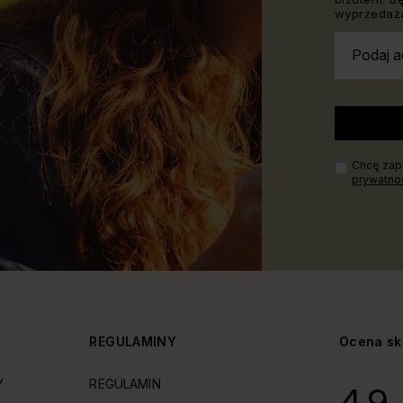
wyprzedaża
Podaj a
Chcę zapi
prywatno
Y
REGULAMINY
Ocena sk
Y
REGULAMIN
4.9