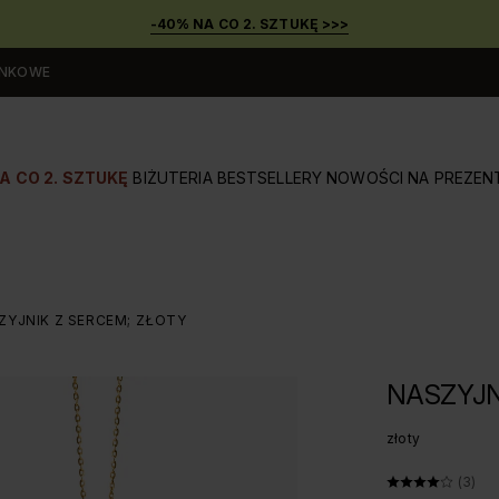
-40% NA CO 2. SZTUKĘ >>>
UNKOWE
A CO 2. SZTUKĘ
BIŻUTERIA
BESTSELLERY
NOWOŚCI
NA PREZEN
ZYJNIK Z SERCEM; ZŁOTY
NASZYJN
złoty
ŚREDNI
(3)