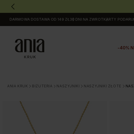
DARMOWA DOSTAWA OD 149 ZŁ
30 DNI NA ZWROT
KARTY PODAR
Przejdź
do
GŁÓWNEJ
ZAWARTOŚCI
-40% N
MENU
MENU
UŻYTKOWNIKA
WYSZUKIWARKI
ANIA KRUK
BIŻUTERIA
NASZYJNIKI
NASZYJNIKI ZŁOTE
NAS
>
>
>
>