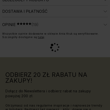
DOSTAWA I PŁATNOŚĆ
ŚREDNIA OCENA: 5 Z 5, LICZBA OPINII: 1
OPINIE
(19)
OCENA 5 NA 5
Informacja o weryfikacji opinii:
Wszystkie opinie dodawane w sklepie Ania Kruk są weryfikowane.
Szczegóły dostępne są
tutaj
.
ODBIERZ 20 ZŁ RABATU NA
ZAKUPY!
Dołącz do Newslettera i odbierz rabat na zakupy
powyżej 200 zł.
Otrzymasz od nas regularne inspiracje i najnowsze trendy
w biżuterii. Będziesz też pierwsz_, któr_ dowie się o