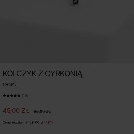
KOLCZYK Z CYRKONIĄ
srebrny
ŚREDNIA OCENA: 5 Z 5, LICZBA OPINII: 19
(19)
45,00 ZŁ
89,00 ZŁ
Cena regularna: 89,00 zł
-49%