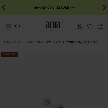
-40% NA CO 2. SZTUKĘ >>>
Przejdź
Menu mobilne
do
GŁÓWNEJ
ZAWARTOŚCI
ANIA KRUK
BIŻUTERIA
PIERCING
KOLCZYK Z CYRKONIĄ; SREBRNY
MENU
>
>
>
WYSZUKIWARKI
WYPRZEDAŻ