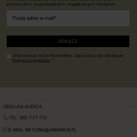
promocjach, wyprzedażach i wyjątkowych rabatach.
Podaj adres e-mail
DOŁĄCZ
Chcę zapisać się do Newslettera. Zapoznał_m się i akceptuję
Politykę prywatności
.
OBSŁUGA KLIENTA
TEL.: 885 777 772
E-MAIL:
INFOLINIA@ANIAKRUK.PL