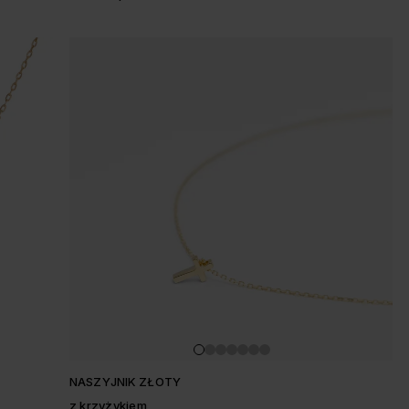
NASZYJNIK ZŁOTY
z krzyżykiem