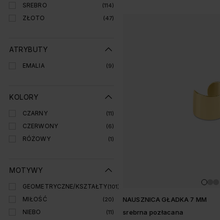
SREBRO
(114)
ZŁOTO
(47)
ATRYBUTY
EMALIA
(9)
KOLORY
CZARNY
(11)
CZERWONY
(6)
RÓŻOWY
(1)
MOTYWY
GEOMETRYCZNE/KSZTAŁTY
(101)
MIŁOŚĆ
NAUSZNICA GŁADKA 7 MM
(20)
NIEBO
srebrna pozłacana
(11)