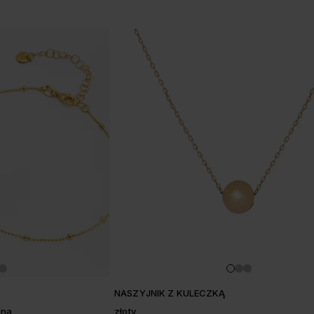
NASZYJNIK Z KULECZKĄ
ana
złoty