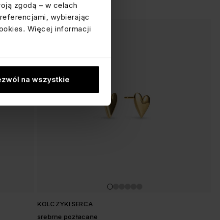
woją zgodą – w celach
referencjami, wybierając
ookies. Więcej informacji
zwól na wszystkie
KOLCZYKI SERCA
srebrne pozłacane