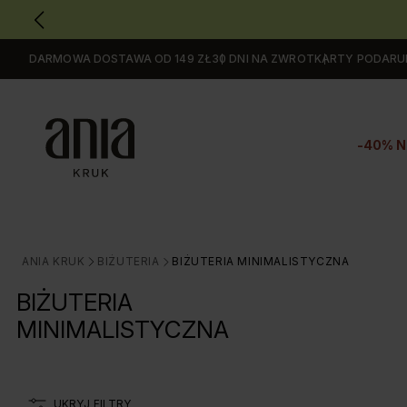
DARMOWA DOSTAWA OD 149 ZŁ
30 DNI NA ZWROT
KARTY PODAR
Przejdź
do
GŁÓWNEJ
ZAWARTOŚCI
-40% N
FILTRÓW
PRODUKTÓW
MENU
MENU
UŻYTKOWNIKA
ANIA KRUK
BIŻUTERIA
BIŻUTERIA MINIMALISTYCZNA
>
>
WYSZUKIWARKI
BIŻUTERIA
MINIMALISTYCZNA
UKRYJ FILTRY