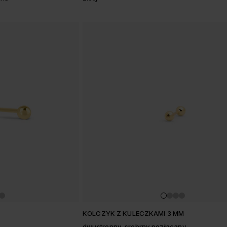
KOLCZYK Z KULECZKAMI 3 MM
dwustronny, srebrny pozłacany