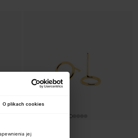
O plikach cookies
KOLCZYKI Z KÓŁKIEM
apewnienia jej
srebrne pozłacane