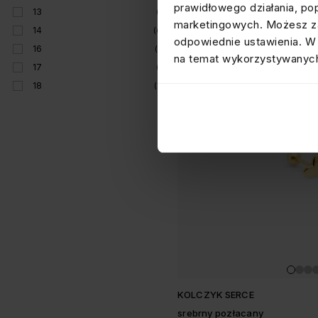
prawidłowego działania, po
13
(1)
marketingowych. Możesz za
14
(6)
odpowiednie ustawienia. W 
16
(7)
na temat wykorzystywanych
17
(1)
18
(3)
KOLCZYK SERCE
srebrny pozłacany