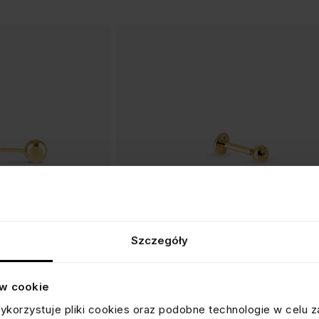
Szczegóły
ów cookie
KOLCZYK Z KULECZKĄ 3 MM
ykorzystuje pliki cookies oraz podobne technologie w celu z
srebrny pozłacany