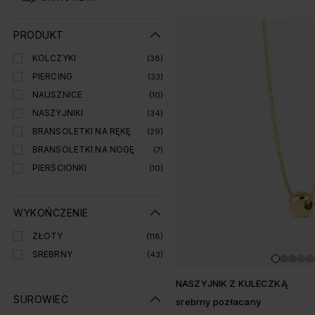
Lista produtó
PRODUKT
KOLCZYKI
(38)
PIERCING
(33)
NAUSZNICE
(10)
NASZYJNIKI
(34)
BRANSOLETKI NA RĘKĘ
(29)
BRANSOLETKI NA NOGĘ
(7)
PIERŚCIONKI
(10)
WYKOŃCZENIE
ZŁOTY
(118)
SREBRNY
(43)
NASZYJNIK Z KULECZKĄ
SUROWIEC
srebrny pozłacany