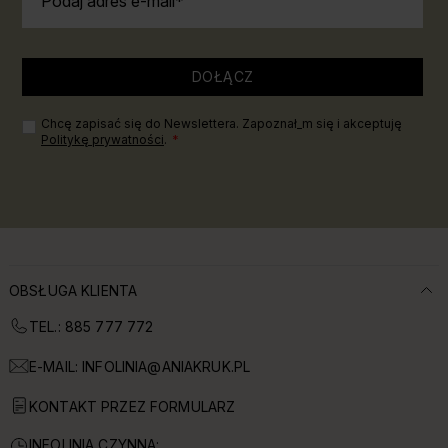
Podaj adres e-mail
DOŁĄCZ
Chcę zapisać się do Newslettera. Zapoznał_m się i akceptuję
Politykę prywatności
.
OBSŁUGA KLIENTA
TEL.: 885 777 772
E-MAIL:
INFOLINIA@ANIAKRUK.PL
KONTAKT PRZEZ FORMULARZ
INFOLINIA CZYNNA: