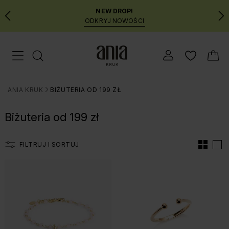
NEW DROP!
ODKRYJ NOWOŚCI
Przejdź
Menu mobilne
do
GŁÓWNEJ
ZAWARTOŚCI
ANIA KRUK
BIŻUTERIA OD 199 ZŁ
FILTRÓW
>
PRODUKTÓW
Biżuteria od 199 zł
MENU
WYSZUKIWARKI
FILTRUJ I SORTUJ
Lista produtów