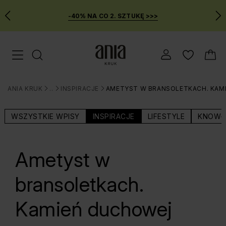
-40% NA CO 2. SZTUKĘ >>>
Przejdź
Menu mobilne
do
GŁÓWNEJ
ZAWARTOŚCI
ANIA KRUK
BLOG
INSPIRACJE
AMETYST W BRANSOLETKACH. KAM
MENU
>
>
>
WYSZUKIWARKI
WSZYSTKIE WPISY
INSPIRACJE
LIFESTYLE
KNOW-
Ametyst w
bransoletkach.
Kamień duchowej