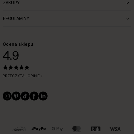
ZAKUPY
ROZWIŃ SEKCJĘ:
REGULAMINY
ROZWIŃ SEKCJĘ:
Ocena sklepu
4.9
PRZECZYTAJ OPINIE
OBSŁUGIWANE FORMY PŁATNOŚCI I DOSTAWY