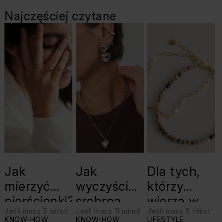
Najczęściej czytane
Jak
Jak
Dla tych,
mierzyć
wyczyścić
którzy
pierścionki?
srebrną
wierzą w
Jeśli masz 5 minut
Jeśli masz 11 minut
Jeśli masz 5 minut
biżuterię?
swoje siły:
KNOW-HOW
KNOW-HOW
LIFESTYLE