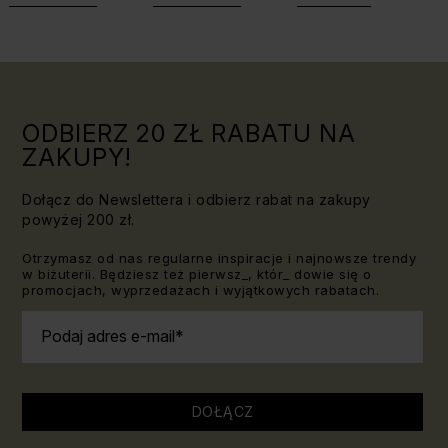
Triki, które
jaki kamień
warto
dla Lwa?
znać!
ODBIERZ 20 ZŁ RABATU NA
ZAKUPY!
Dołącz do Newslettera i odbierz rabat na zakupy
powyżej 200 zł.
Otrzymasz od nas regularne inspiracje i najnowsze trendy
w biżuterii. Będziesz też pierwsz_, któr_ dowie się o
promocjach, wyprzedażach i wyjątkowych rabatach.
Podaj adres e-mail
DOŁĄCZ