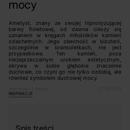
mocy
Ametyst, znany ze swojej hipnotyzującej
barwy fioletowej, od dawna cieszy się
uznaniem w kręgach miłośników kamieni
szlachetnych. Jego obecność w biżuterii,
szczególnie w bransoletkach, nie jest
przypadkowa. Ten kamień, poza
niezaprzeczalnym urokiem estetycznym,
skrywa w sobie głębokie znaczenie
duchowe, co czyni go nie tylko ozdobą, ale
również symbolem duchowej mocy.
Jeśli masz 2 minuty
27.06.2024
INSPIRACJE
Spis treści