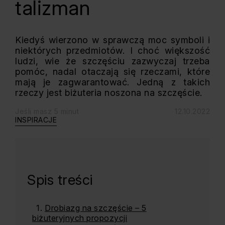
talizman
Kiedyś wierzono w sprawczą moc symboli i
niektórych przedmiotów. I choć większość
ludzi, wie że szczęściu zazwyczaj trzeba
pomóc, nadal otaczają się rzeczami, które
mają je zagwarantować. Jedną z takich
rzeczy jest biżuteria noszona na szczęście.
Jeśli masz 5 minut
12.10.2022
INSPIRACJE
Spis treści
Drobiazg na szczęście – 5
biżuteryjnych propozycji