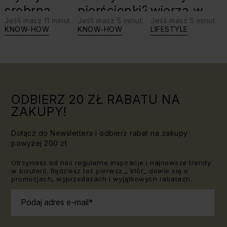
srebrną
pierścionki?
wierzą w
Jeśli masz 11 minut
Jeśli masz 5 minut
Jeśli masz 5 minut
biżuterię?
swoje siły:
KNOW-HOW
KNOW-HOW
LIFESTYLE
Triki, które
jaki kamień
warto
dla Lwa?
znać!
ODBIERZ 20 ZŁ RABATU NA
ZAKUPY!
Dołącz do Newslettera i odbierz rabat na zakupy
powyżej 200 zł.
Otrzymasz od nas regularne inspiracje i najnowsze trendy
w biżuterii. Będziesz też pierwsz_, któr_ dowie się o
promocjach, wyprzedażach i wyjątkowych rabatach.
Podaj adres e-mail