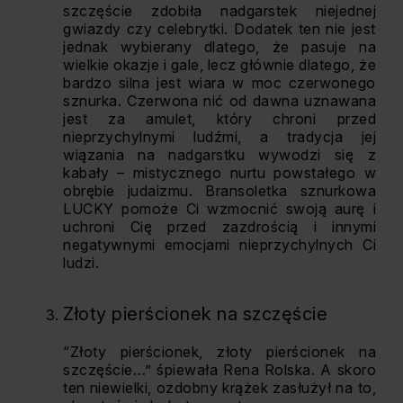
szczęście zdobiła nadgarstek niejednej
gwiazdy czy celebrytki. Dodatek ten nie jest
jednak wybierany dlatego, że pasuje na
wielkie okazje i gale, lecz głównie dlatego, że
bardzo silna jest wiara w moc czerwonego
sznurka. Czerwona nić od dawna uznawana
jest za amulet, który chroni przed
nieprzychylnymi ludźmi, a tradycja jej
wiązania na nadgarstku wywodzi się z
kabały – mistycznego nurtu powstałego w
obrębie judaizmu. Bransoletka sznurkowa
LUCKY pomoże Ci wzmocnić swoją aurę i
uchroni Cię przed zazdrością i innymi
negatywnymi emocjami nieprzychylnych Ci
ludzi.
Złoty pierścionek na szczęście
“Złoty pierścionek, złoty pierścionek na
szczęście…” śpiewała Rena Rolska. A skoro
ten niewielki, ozdobny krążek zasłużył na to,