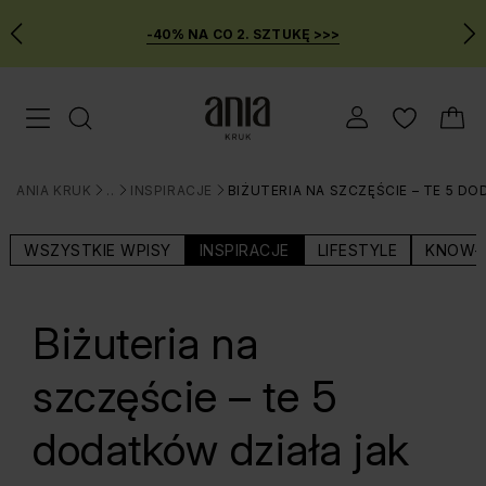
-40% NA CO 2. SZTUKĘ >>>
Przejdź
Menu mobilne
do
GŁÓWNEJ
ZAWARTOŚCI
ANIA KRUK
BLOG
INSPIRACJE
BIŻUTERIA NA SZCZĘŚCIE – TE 5 D
MENU
>
>
>
WYSZUKIWARKI
WSZYSTKIE WPISY
INSPIRACJE
LIFESTYLE
KNOW-
Biżuteria na
szczęście – te 5
dodatków działa jak