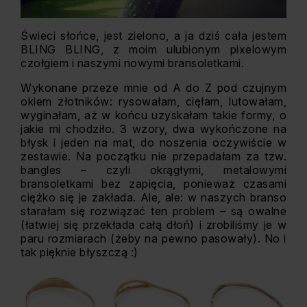
Świeci słońce, jest zielono, a ja dziś cała jestem
BLING BLING, z moim ulubionym pixelowym
czołgiem i naszymi nowymi bransoletkami.
Wykonane przeze mnie od A do Z pod czujnym
okiem złotników: rysowałam, cięłam, lutowałam,
wyginałam, aż w końcu uzyskałam takie formy, o
jakie mi chodziło. 3 wzory, dwa wykończone na
błysk i jeden na mat, do noszenia oczywiście w
zestawie. Na początku nie przepadałam za tzw.
bangles – czyli okrągłymi, metalowymi
bransoletkami bez zapięcia, ponieważ czasami
ciężko się je zakłada. Ale, ale: w naszych branso
starałam się rozwiązać ten problem – są owalne
(łatwiej się przekłada całą dłoń) i zrobiliśmy je w
paru rozmiarach (żeby na pewno pasowały). No i
tak pięknie błyszczą :)