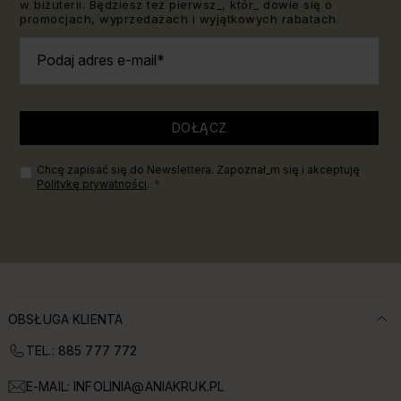
w biżuterii. Będziesz też pierwsz_, któr_ dowie się o
promocjach, wyprzedażach i wyjątkowych rabatach.
Podaj adres e-mail
DOŁĄCZ
Chcę zapisać się do Newslettera. Zapoznał_m się i akceptuję
Politykę prywatności
.
OBSŁUGA KLIENTA
TEL.: 885 777 772
E-MAIL:
INFOLINIA@ANIAKRUK.PL