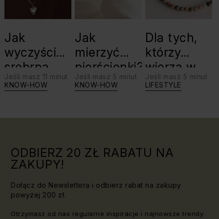
Jak
Jak
Dla tych,
wyczyścić
mierzyć
którzy
srebrną
pierścionki?
wierzą w
Jeśli masz 11 minut
Jeśli masz 5 minut
Jeśli masz 5 minut
biżuterię?
swoje siły:
KNOW-HOW
KNOW-HOW
LIFESTYLE
Triki, które
jaki kamień
warto
dla Lwa?
znać!
ODBIERZ 20 ZŁ RABATU NA
ZAKUPY!
Dołącz do Newslettera i odbierz rabat na zakupy
powyżej 200 zł.
Otrzymasz od nas regularne inspiracje i najnowsze trendy