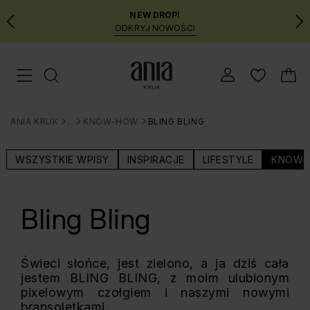
NEW DROP!
ODKRYJ NOWOŚCI
Przejdź
Menu mobilne
do
GŁÓWNEJ
ZAWARTOŚCI
ANIA KRUK
BLOG
KNOW-HOW
BLING BLING
MENU
>
>
>
WYSZUKIWARKI
WSZYSTKIE WPISY
INSPIRACJE
LIFESTYLE
KNOW-
Bling Bling
Świeci słońce, jest zielono, a ja dziś cała
jestem BLING BLING, z moim ulubionym
pixelowym czołgiem i naszymi nowymi
bransoletkami.