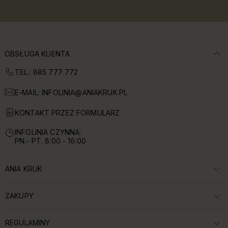
OBSŁUGA KLIENTA
TEL.: 885 777 772
E-MAIL:
INFOLINIA@ANIAKRUK.PL
KONTAKT PRZEZ FORMULARZ
INFOLINIA CZYNNA:
PN.- PT. 8:00 - 16:00
ANIA KRUK
ROZWIŃ SEKCJĘ:
ZAKUPY
ROZWIŃ SEKCJĘ:
REGULAMINY
ROZWIŃ SEKCJĘ: