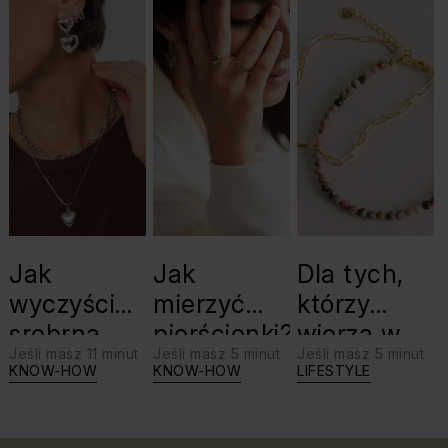
Jak
Jak
Dla tych,
wyczyścić
mierzyć
którzy
srebrną
pierścionki?
wierzą w
Jeśli masz 11 minut
Jeśli masz 5 minut
Jeśli masz 5 minut
biżuterię?
swoje siły:
KNOW-HOW
KNOW-HOW
LIFESTYLE
Triki, które
jaki kamień
warto
dla Lwa?