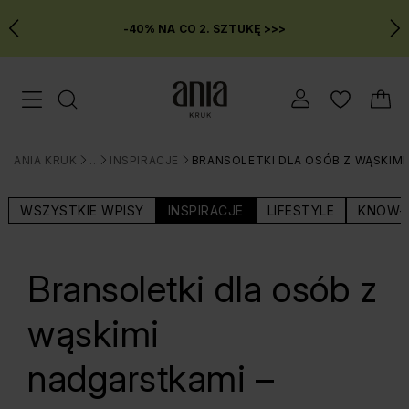
-40% NA CO 2. SZTUKĘ >>>
Przejdź
Menu mobilne
do
GŁÓWNEJ
ZAWARTOŚCI
ANIA KRUK
BLOG
INSPIRACJE
BRANSOLETKI DLA OSÓB Z WĄSKIMI
MENU
>
>
>
WYSZUKIWARKI
WSZYSTKIE WPISY
INSPIRACJE
LIFESTYLE
KNOW-
Bransoletki dla osób z
wąskimi
nadgarstkami –