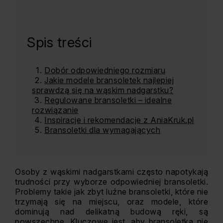
Spis treści
Dobór odpowiedniego rozmiaru
Jakie modele bransoletek najlepiej
sprawdzą się na wąskim nadgarstku?
Regulowane bransoletki – idealne
rozwiązanie
Inspiracje i rekomendacje z AniaKruk.pl
Bransoletki dla wymagających
Osoby z wąskimi nadgarstkami często napotykają
trudności przy wyborze odpowiedniej bransoletki.
Problemy takie jak zbyt luźne bransoletki, które nie
trzymają się na miejscu, oraz modele, które
dominują nad delikatną budową ręki, są
powszechne. Kluczowe jest, aby bransoletka nie