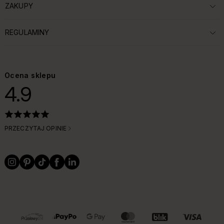
ZAKUPY
ROZWIŃ SEKCJĘ:
REGULAMINY
ROZWIŃ SEKCJĘ:
Ocena sklepu
4.9
PRZECZYTAJ OPINIE
OBSŁUGIWANE FORMY PŁATNOŚCI I DOSTAWY