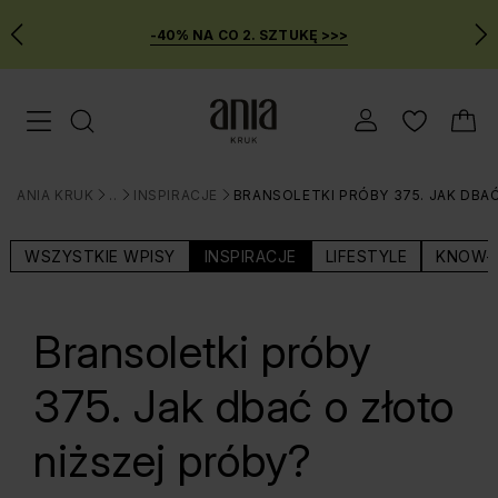
-40% NA CO 2. SZTUKĘ >>>
Przejdź
Menu mobilne
do
GŁÓWNEJ
ZAWARTOŚCI
ANIA KRUK
BLOG
INSPIRACJE
BRANSOLETKI PRÓBY 375. JAK DBA
MENU
>
>
>
WYSZUKIWARKI
WSZYSTKIE WPISY
INSPIRACJE
LIFESTYLE
KNOW-
Bransoletki próby
375. Jak dbać o złoto
niższej próby?