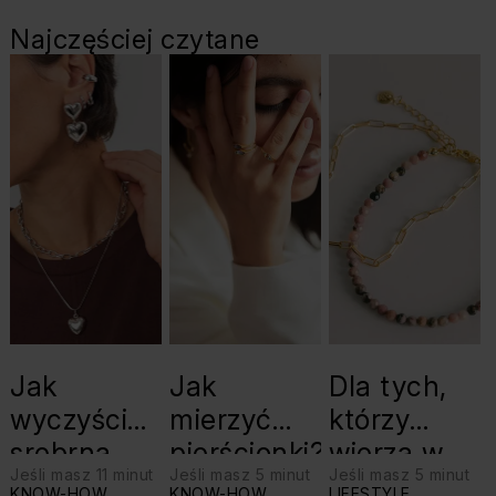
Najczęściej czytane
Jak
Jak
Dla tych,
wyczyścić
mierzyć
którzy
srebrną
pierścionki?
wierzą w
Jeśli masz 11 minut
Jeśli masz 5 minut
Jeśli masz 5 minut
biżuterię?
swoje siły:
KNOW-HOW
KNOW-HOW
LIFESTYLE