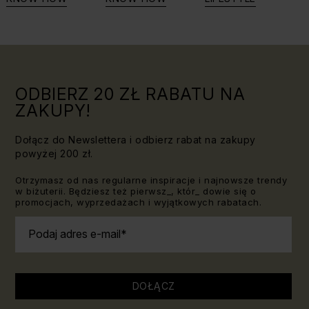
Triki, które
jaki kamień
warto
dla Lwa?
znać!
ODBIERZ 20 ZŁ RABATU NA
ZAKUPY!
Dołącz do Newslettera i odbierz rabat na zakupy
powyżej 200 zł.
Otrzymasz od nas regularne inspiracje i najnowsze trendy
w biżuterii. Będziesz też pierwsz_, któr_ dowie się o
promocjach, wyprzedażach i wyjątkowych rabatach.
Podaj adres e-mail
DOŁĄCZ