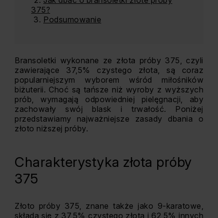
Jak dbać o bransoletki złote próby
375?
Podsumowanie
Bransoletki wykonane ze złota próby 375, czyli
zawierające 37,5% czystego złota, są coraz
popularniejszym wyborem wśród miłośników
biżuterii. Choć są tańsze niż wyroby z wyższych
prób, wymagają odpowiedniej pielęgnacji, aby
zachowały swój blask i trwałość. Poniżej
przedstawiamy najważniejsze zasady dbania o
złoto niższej próby.
Charakterystyka złota próby
375
Złoto próby 375, znane także jako 9-karatowe,
składa się z 37,5% czystego złota i 62,5% innych