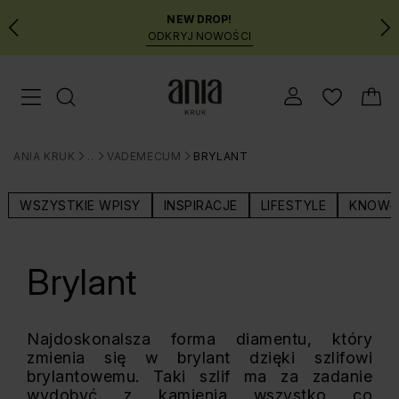
NEW DROP!
ODKRYJ NOWOŚCI
Przejdź
Menu mobilne
do
GŁÓWNEJ
ZAWARTOŚCI
ANIA KRUK
BLOG
VADEMECUM
BRYLANT
MENU
>
>
>
WYSZUKIWARKI
WSZYSTKIE WPISY
INSPIRACJE
LIFESTYLE
KNOW-
Brylant
Najdoskonalsza forma diamentu, który
zmienia się w brylant dzięki szlifowi
brylantowemu. Taki szlif ma za zadanie
wydobyć z kamienia wszystko co