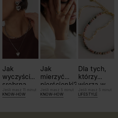
Jak
Jak
Dla tych,
wyczyścić
mierzyć
którzy
srebrną
pierścionki?
wierzą w
Jeśli masz 11 minut
Jeśli masz 5 minut
Jeśli masz 5 minut
biżuterię?
swoje siły:
KNOW-HOW
KNOW-HOW
LIFESTYLE
Triki, które
jaki kamień
warto
dla Lwa?
znać!