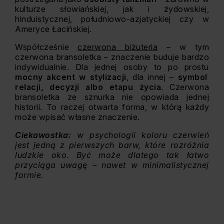
kulturze słowiańskiej, jak i żydowskiej,
hinduistycznej, południowo-azjatyckiej czy w
Ameryce Łacińskiej.
Współcześnie
czerwona biżuteria
– w tym
czerwona bransoletka – znaczenie buduje bardzo
indywidualnie. Dla jednej osoby to po prostu
mocny akcent w stylizacji
, dla innej –
symbol
relacji, decyzji albo etapu życia
. Czerwona
bransoletka ze sznurka nie opowiada jednej
historii. To raczej otwarta forma, w którą każdy
może wpisać własne znaczenie.
Ciekawostka:
w psychologii koloru czerwień
jest jedną z pierwszych barw, które rozróżnia
ludzkie oko. Być może dlatego tak łatwo
przyciąga uwagę – nawet w minimalistycznej
formie.
BRANSOLETKA
SZNURKOWA
z
pozłacanymi