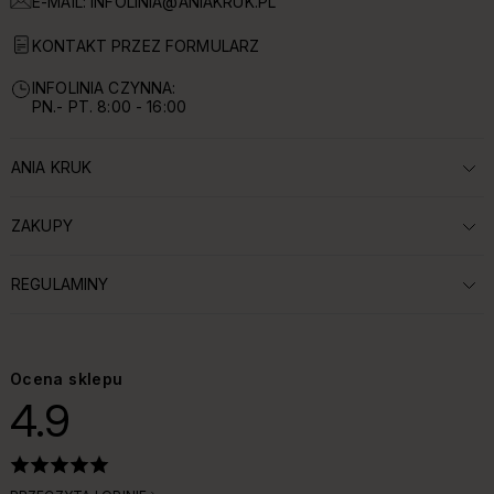
E-MAIL:
INFOLINIA@ANIAKRUK.PL
KONTAKT PRZEZ FORMULARZ
INFOLINIA CZYNNA:
PN.- PT. 8:00 - 16:00
ANIA KRUK
ROZWIŃ SEKCJĘ:
ZAKUPY
ROZWIŃ SEKCJĘ:
REGULAMINY
ROZWIŃ SEKCJĘ:
Ocena sklepu
4.9