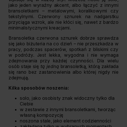
jako jeden wyraźny akcent, albo łączyć z innymi
bransoletkami – metalowymi, koralikowymi czy
tekstylnymi. Czerwony sznurek na nadgarstku
przyciąga wzrok, ale nie kłóci się, nawet z bardzo
minimalistycznymi kreacjami.
Bransoletka czerwona sznurek dobrze sprawdza
się jako biżuteria na co dzień – nie przeszkadza w
pracy, podczas spacerów, spotkań z bliskimi czy
w podróży. Jest lekka, wygodna i nie wymaga
zdejmowania przy każdej czynności. Dla wielu
osób staje się
tą jedną
bransoletką, którą zakłada
się rano bez zastanowienia albo której nigdy nie
zdejmują.
Kilka sposobów noszenia:
solo, jako osobisty znak widoczny tylko dla
Ciebie
w zestawie z innymi bransoletkami, tworząc
własną kompozycję
noszona stale, jako element codzienności
zakładana tylko w wybranych momentach,