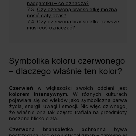
nadgarstku – co oznacza?
Czy czerwoną bransoletkę można
nosić cały czas?
Czy czerwona bransoletka zawsze
musi coś oznaczać?
Symbolika koloru czerwonego
– dlaczego właśnie ten kolor?
Czerwień
w większości swoich odcieni jest
kolorem intensywnym
. W różnych kulturach
pojawiała się od wieków jako symboliczna barwa
życia, energii, uwagi i emocji. Nic więc dziwnego,
że właśnie ona tak często trafiała na przedmioty
noszone blisko ciała.
Czerwona bransoletka ochronna
bywa
postrzegana jako
osobisty talizman
– zarówno w