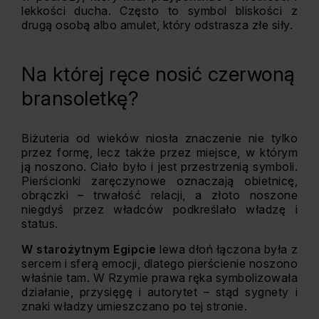
lekkości ducha. Często to symbol bliskości z
drugą osobą albo amulet, który odstrasza złe siły.
Na której ręce nosić czerwoną
bransoletkę?
Biżuteria od wieków niosła znaczenie nie tylko
przez formę, lecz także przez miejsce, w którym
ją noszono. Ciało było i jest przestrzenią symboli.
Pierścionki zaręczynowe oznaczają obietnicę,
obrączki – trwałość relacji, a złoto noszone
niegdyś przez władców podkreślało władzę i
status.
W starożytnym Egipcie
lewa dłoń łączona była z
sercem i sferą emocji, dlatego pierścienie noszono
właśnie tam. W Rzymie prawa ręka symbolizowała
działanie, przysięgę i autorytet – stąd sygnety i
znaki władzy umieszczano po tej stronie.