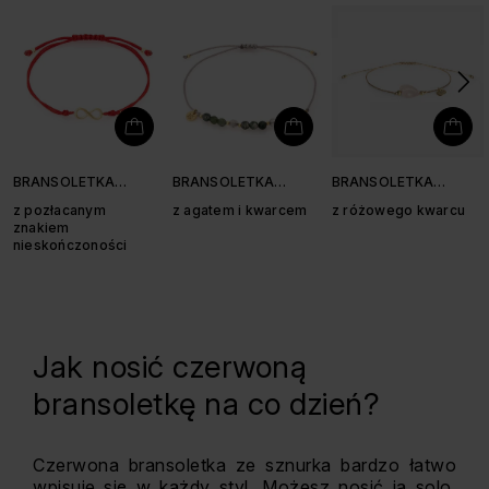
BRANSOLETKA
BRANSOLETKA
BRANSOLETKA
SZNURKOWA
SZNURKOWA
SZNURKOWA Z
z pozłacanym
z agatem i kwarcem
z różowego kwarcu
SERDUSZKIEM
znakiem
nieskończoności
Jak nosić czerwoną
bransoletkę na co dzień?
Czerwona bransoletka ze sznurka bardzo łatwo
wpisuje się w każdy styl. Możesz nosić ją solo,