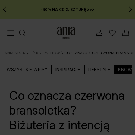
-40% NA CO 2. SZTUKĘ >>>
Przejdź
Menu mobilne
do
GŁÓWNEJ
ZAWARTOŚCI
ANIA KRUK
BLOG
KNOW-HOW
CO OZNACZA CZERWONA BRANSOLET
MENU
>
>
>
WYSZUKIWARKI
WSZYSTKIE WPISY
INSPIRACJE
LIFESTYLE
KNOW-
Co oznacza czerwona
bransoletka?
Biżuteria z intencją