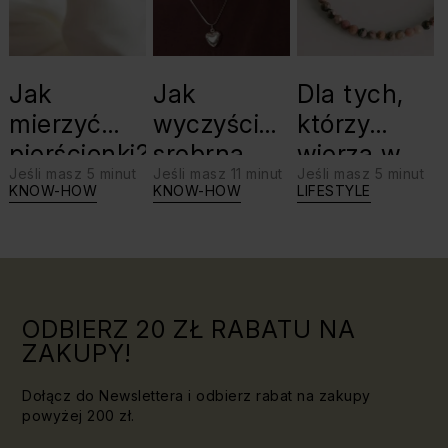
Jak
Jak
Dla tych,
mierzyć
wyczyścić
którzy
pierścionki?
srebrną
wierzą w
Jeśli masz 5 minut
Jeśli masz 11 minut
Jeśli masz 5 minut
biżuterię?
swoje siły:
KNOW-HOW
KNOW-HOW
LIFESTYLE
Triki, które
jaki kamień
warto
dla Lwa?
znać!
ODBIERZ 20 ZŁ RABATU NA
ZAKUPY!
Dołącz do Newslettera i odbierz rabat na zakupy
powyżej 200 zł.