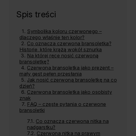
Spis treści
Symbolika koloru czerwonego –
dlaczego właśnie ten kolor?
Co oznacza czerwona bransoletka?
Historie, które krążą wokół sznurka
Na której ręce nosić czerwoną
bransoletkę?
Czerwona bransoletka jako prezent –
mały gest pełen przesłania
Jak nosić czerwoną bransoletkę na co
dzień?
Czerwona bransoletka jako osobisty
znak
FAQ – częste pytania o czerwone
bransoletki
Co oznacza czerwona nitka na
nadgarstku?
Czerwona nitka na prawym