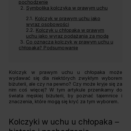
pochodzenie
Symbolika kolczyka w prawym uchu
Kolczyk w prawym uchu jako
wyraz osobowości
Kolczyk u chłopaka w prawym
uchu jako wyraz podążania za modą
Co oznacza kolczyk w prawym uchu u
chłopaka? Podsumowanie
Kolczyk w prawym uchu u chłopaka może
wydawać się dla niektórych zwykłym wyborem
biżuterii, ale czy na pewno? Czy może kryje się za
nim coś więcej? W tym artykule przenikamy do
świata męskiej biżuterii, by poznać tajemnice i
znaczenia, które mogą się kryć za tym wyborem.
Kolczyki w uchu u chłopaka –