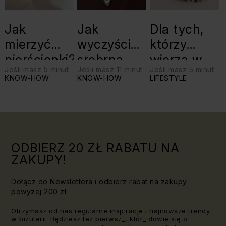
Jak
Jak
Dla tych,
mierzyć
wyczyścić
którzy
pierścionki?
srebrną
wierzą w
Jeśli masz 5 minut
Jeśli masz 11 minut
Jeśli masz 5 minut
biżuterię?
swoje siły:
KNOW-HOW
KNOW-HOW
LIFESTYLE
Triki, które
jaki kamień
warto
dla Lwa?
znać!
ODBIERZ 20 ZŁ RABATU NA
ZAKUPY!
Dołącz do Newslettera i odbierz rabat na zakupy
powyżej 200 zł.
Otrzymasz od nas regularne inspiracje i najnowsze trendy
w biżuterii. Będziesz też pierwsz_, któr_ dowie się o