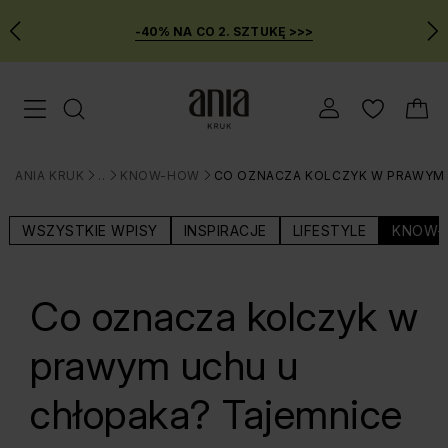
-40% NA CO 2. SZTUKĘ >>>
Przejdź
Menu mobilne
do
GŁÓWNEJ
ZAWARTOŚCI
ANIA KRUK
BLOG
KNOW-HOW
CO OZNACZA KOLCZYK W PRAWYM U
MENU
>
>
>
WYSZUKIWARKI
WSZYSTKIE WPISY
INSPIRACJE
LIFESTYLE
KNOW-
Co oznacza kolczyk w
prawym uchu u
chłopaka? Tajemnice