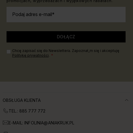
promocjach, wyprzedażach i wyjątkowych rabatach.
Podaj adres e-mail
DOŁĄCZ
Chcę zapisać się do Newslettera. Zapoznał_m się i akceptuję
Politykę prywatności
.
OBSŁUGA KLIENTA
TEL.: 885 777 772
E-MAIL:
INFOLINIA@ANIAKRUK.PL