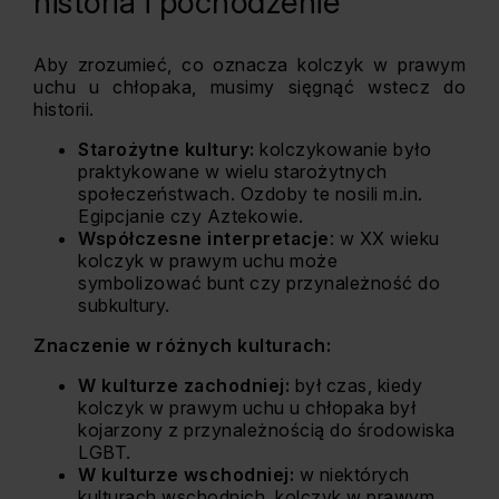
historia i pochodzenie
Aby zrozumieć, co oznacza kolczyk w prawym
uchu u chłopaka, musimy sięgnąć wstecz do
historii.
Starożytne kultury:
kolczykowanie było
praktykowane w wielu starożytnych
społeczeństwach. Ozdoby te nosili m.in.
Egipcjanie czy Aztekowie.
Współczesne interpretacje
: w XX wieku
kolczyk w prawym uchu może
symbolizować bunt czy przynależność do
subkultury.
Znaczenie w różnych kulturach:
W kulturze zachodniej:
był czas, kiedy
kolczyk w prawym uchu u chłopaka był
kojarzony z przynależnością do środowiska
LGBT.
W kulturze wschodniej:
w niektórych
kulturach wschodnich, kolczyk w prawym