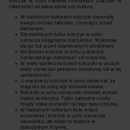
Kolczyk w uchu nabierał rozmaitych znaczeń w
zależności od danej epoki czy kultury.
W niektórych kulturach kolczyki stanowiły
swego rodzaju talizman, chroniący przed
demonami.
Dla niektórych kultur kolczyk w uchu
oznacza osiągnięcie dojrzałości. Wykonuje
się go tuż przed osiemnastymi urodzinami.
Na Borneo kolczyk w uchu u dziecka
oznaczał jego zależność od rodziców.
W wielu społecznościach kolczyki w uszach
miały oznaczać pełnienie określonej roli w tej
społeczności.
U marynarzy kolczyk w uchu oznaczał, że
mają oni za sobą rejs dookoła świata.
Kolczyki w uchu oznaczały również wysoki
status społeczny. Tylko zamożne osoby
mogły sobie pozwolić na tego typu ozdobę.
W niektórych kulturach było wręcz
przeciwnie i kolczyk w uchu oznaczał
niewolnika, jak miało to miejsce w
starożytnym Rzymie.