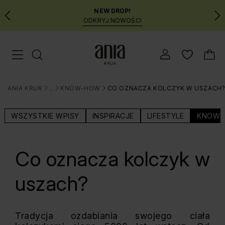
NEW DROP!
ODKRYJ NOWOŚCI
Przejdź
Menu mobilne
do
GŁÓWNEJ
ZAWARTOŚCI
ANIA KRUK
BLOG
KNOW-HOW
CO OZNACZA KOLCZYK W USZACH
MENU
>
>
>
WYSZUKIWARKI
WSZYSTKIE WPISY
INSPIRACJE
LIFESTYLE
KNOW-
Co oznacza kolczyk w
uszach?
Tradycja ozdabiania swojego ciała