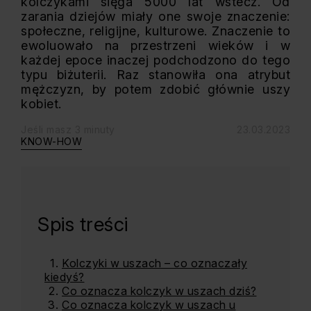
kolczykami sięga 5000 lat wstecz. Od
zarania dziejów miały one swoje znaczenie:
społeczne, religijne, kulturowe. Znaczenie to
ewoluowało na przestrzeni wieków i w
każdej epoce inaczej podchodzono do tego
typu biżuterii. Raz stanowiła ona atrybut
mężczyzn, by potem zdobić głównie uszy
kobiet.
Jeśli masz 3 minuty
23.03.2023
KNOW-HOW
Spis treści
Kolczyki w uszach – co oznaczały
kiedyś?
Co oznacza kolczyk w uszach dziś?
Co oznacza kolczyk w uszach u