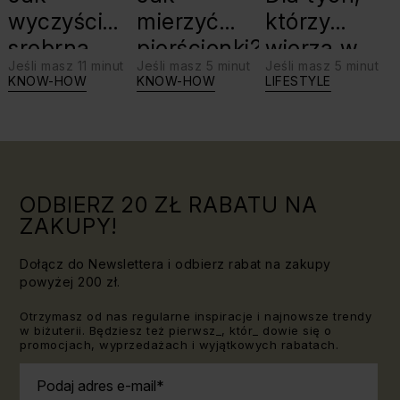
wyczyścić
mierzyć
którzy
srebrną
pierścionki?
wierzą w
Jeśli masz 11 minut
Jeśli masz 5 minut
Jeśli masz 5 minut
biżuterię?
swoje siły:
KNOW-HOW
KNOW-HOW
LIFESTYLE
Triki, które
jaki kamień
warto
dla Lwa?
znać!
ODBIERZ 20 ZŁ RABATU NA
ZAKUPY!
Dołącz do Newslettera i odbierz rabat na zakupy
powyżej 200 zł.
Otrzymasz od nas regularne inspiracje i najnowsze trendy
w biżuterii. Będziesz też pierwsz_, któr_ dowie się o
promocjach, wyprzedażach i wyjątkowych rabatach.
Podaj adres e-mail