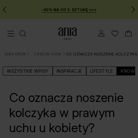
-40% NA CO 2. SZTUKĘ >>>
Przejdź
Menu mobilne
do
GŁÓWNEJ
ZAWARTOŚCI
ANIA KRUK
BLOG
KNOW-HOW
CO OZNACZA NOSZENIE KOLCZYKA
MENU
>
>
>
WYSZUKIWARKI
WSZYSTKIE WPISY
INSPIRACJE
LIFESTYLE
KNOW-
Co oznacza noszenie
kolczyka w prawym
uchu u kobiety?