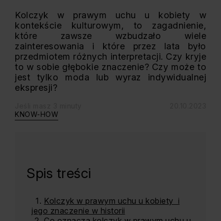
Kolczyk w prawym uchu u kobiety w
kontekście kulturowym, to zagadnienie,
które zawsze wzbudzało wiele
zainteresowania i które przez lata było
przedmiotem różnych interpretacji. Czy kryje
to w sobie głębokie znaczenie? Czy może to
jest tylko moda lub wyraz indywidualnej
ekspresji?
Jeśli masz 3 minuty
20.10.2023
KNOW-HOW
Spis treści
Kolczyk w prawym uchu u kobiety i
jego znaczenie w historii
Co oznacza kolczyk w prawym uchu u