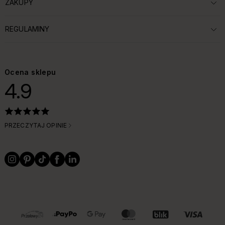
ZAKUPY
ROZWIŃ SEKCJĘ:
REGULAMINY
ROZWIŃ SEKCJĘ:
Ocena sklepu
4.9
PRZECZYTAJ OPINIE
OBSŁUGIWANE FORMY PŁATNOŚCI I DOSTAWY