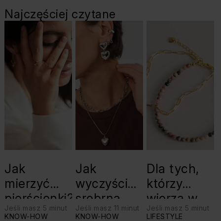
Najczęściej czytane
Jak
Jak
Dla tych,
mierzyć
wyczyścić
którzy
pierścionki?
srebrną
wierzą w
Jeśli masz 5 minut
Jeśli masz 11 minut
Jeśli masz 5 minut
biżuterię?
swoje siły:
KNOW-HOW
KNOW-HOW
LIFESTYLE