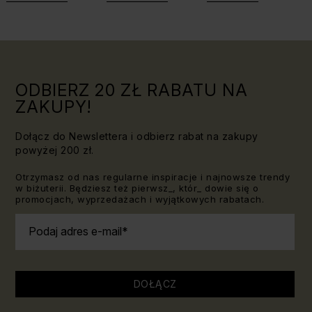
Triki, które
jaki kamień
warto
dla Lwa?
znać!
ODBIERZ 20 ZŁ RABATU NA
ZAKUPY!
Dołącz do Newslettera i odbierz rabat na zakupy
powyżej 200 zł.
Otrzymasz od nas regularne inspiracje i najnowsze trendy
w biżuterii. Będziesz też pierwsz_, któr_ dowie się o
promocjach, wyprzedażach i wyjątkowych rabatach.
Podaj adres e-mail
DOŁĄCZ