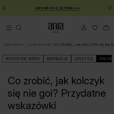
-40% NA CO 2. SZTUKĘ >>>
Przejdź
Menu mobilne
do
GŁÓWNEJ
ZAWARTOŚCI
ANIA KRUK
BLOG
KNOW-HOW
CO ZROBIĆ, JAK KOLCZYK SIĘ NIE
MENU
>
>
>
WYSZUKIWARKI
WSZYSTKIE WPISY
INSPIRACJE
LIFESTYLE
KNOW-
Co zrobić, jak kolczyk
się nie goi? Przydatne
wskazówki