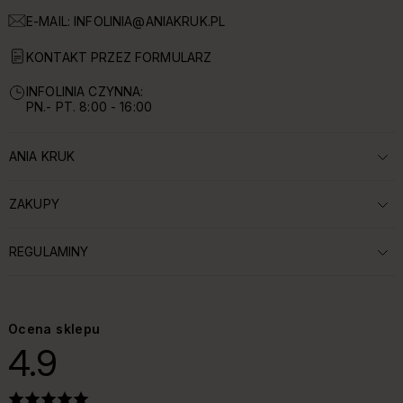
E-MAIL:
INFOLINIA@ANIAKRUK.PL
KONTAKT PRZEZ FORMULARZ
INFOLINIA CZYNNA:
PN.- PT. 8:00 - 16:00
ANIA KRUK
ROZWIŃ SEKCJĘ:
ZAKUPY
ROZWIŃ SEKCJĘ:
REGULAMINY
ROZWIŃ SEKCJĘ:
Ocena sklepu
4.9