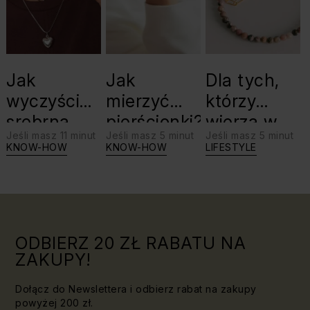
Jak
Jak
Dla tych,
wyczyścić
mierzyć
którzy
srebrną
pierścionki?
wierzą w
Jeśli masz 11 minut
Jeśli masz 5 minut
Jeśli masz 5 minut
biżuterię?
swoje siły:
KNOW-HOW
KNOW-HOW
LIFESTYLE
Triki, które
jaki kamień
warto
dla Lwa?
znać!
ODBIERZ 20 ZŁ RABATU NA
ZAKUPY!
Dołącz do Newslettera i odbierz rabat na zakupy
powyżej 200 zł.