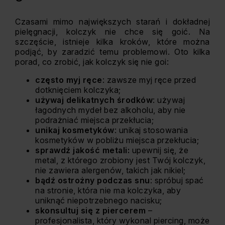
Czasami mimo największych starań i dokładnej
pielęgnacji, kolczyk nie chce się goić. Na
szczęście, istnieje kilka kroków, które można
podjąć, by zaradzić temu problemowi. Oto kilka
porad, co zrobić, jak kolczyk się nie goi:
często myj ręce
: zawsze myj ręce przed
dotknięciem kolczyka;
używaj delikatnych środków
: używaj
łagodnych mydeł bez alkoholu, aby nie
podrażniać miejsca przekłucia;
unikaj kosmetyków
: unikaj stosowania
kosmetyków w pobliżu miejsca przekłucia;
sprawdź jakość metali:
upewnij się, że
metal, z którego zrobiony jest Twój kolczyk,
nie zawiera alergenów, takich jak nikiel;
bądź ostrożny podczas snu
: spróbuj spać
na stronie, która nie ma kolczyka, aby
uniknąć niepotrzebnego nacisku;
skonsultuj się z piercerem
–
profesjonalista, który wykonal
piercing
, może