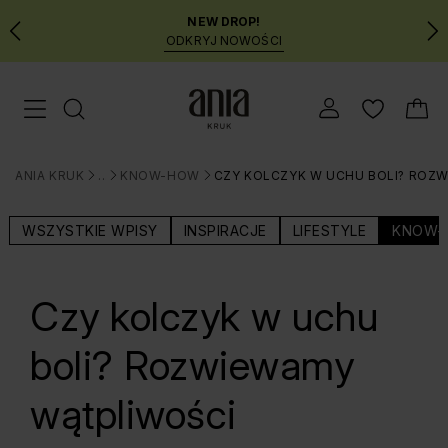
NEW DROP!
ODKRYJ NOWOŚCI
Przejdź
Menu mobilne
do
GŁÓWNEJ
ZAWARTOŚCI
ANIA KRUK
BLOG
KNOW-HOW
CZY KOLCZYK W UCHU BOLI? ROZ
MENU
>
>
>
WYSZUKIWARKI
WSZYSTKIE WPISY
INSPIRACJE
LIFESTYLE
KNOW-
Czy kolczyk w uchu
boli? Rozwiewamy
wątpliwości