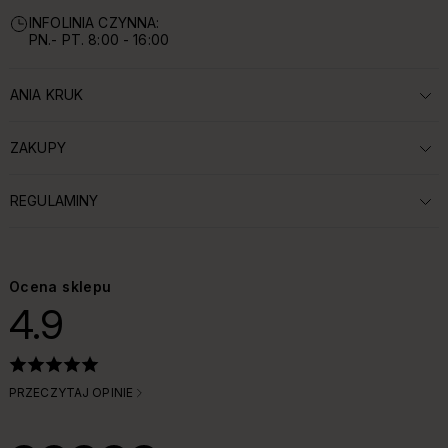
INFOLINIA CZYNNA:
PN.- PT. 8:00 - 16:00
ANIA KRUK
ROZWIŃ SEKCJĘ:
ZAKUPY
ROZWIŃ SEKCJĘ:
REGULAMINY
ROZWIŃ SEKCJĘ:
Ocena sklepu
4.9
PRZECZYTAJ OPINIE