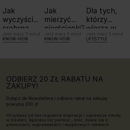
Jak
Jak
Dla tych,
wyczyścić
mierzyć
którzy
srebrną
pierścionki?
wierzą w
Jeśli masz 11 minut
Jeśli masz 5 minut
Jeśli masz 5 minut
biżuterię?
swoje siły:
KNOW-HOW
KNOW-HOW
LIFESTYLE
Triki, które
jaki kamień
warto
dla Lwa?
znać!
ODBIERZ 20 ZŁ RABATU NA
ZAKUPY!
Dołącz do Newslettera i odbierz rabat na zakupy
powyżej 200 zł.
Otrzymasz od nas regularne inspiracje i najnowsze trendy
w biżuterii. Będziesz też pierwsz_, któr_ dowie się o
promocjach, wyprzedażach i wyjątkowych rabatach.