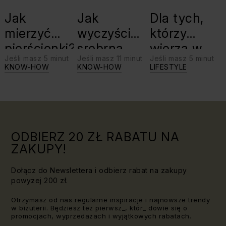
Jak
Jak
Dla tych,
mierzyć
wyczyścić
którzy
pierścionki?
srebrną
wierzą w
Jeśli masz 5 minut
Jeśli masz 11 minut
Jeśli masz 5 minut
biżuterię?
swoje siły:
KNOW-HOW
KNOW-HOW
LIFESTYLE
Triki, które
jaki kamień
warto
dla Lwa?
znać!
ODBIERZ 20 ZŁ RABATU NA
ZAKUPY!
Dołącz do Newslettera i odbierz rabat na zakupy
powyżej 200 zł.
Otrzymasz od nas regularne inspiracje i najnowsze trendy
w biżuterii. Będziesz też pierwsz_, któr_ dowie się o
promocjach, wyprzedażach i wyjątkowych rabatach.