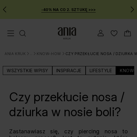
-40% NA CO 2. SZTUKĘ >>>
Przejdź
Menu mobilne
do
GŁÓWNEJ
ZAWARTOŚCI
ANIA KRUK
BLOG
KNOW-HOW
CZY PRZEKŁUCIE NOSA / DZIURKA 
MENU
>
>
>
WYSZUKIWARKI
WSZYSTKIE WPISY
INSPIRACJE
LIFESTYLE
KNOW-
Czy przekłucie nosa /
dziurka w nosie boli?
Zastanawiasz się, czy piercing nosa to