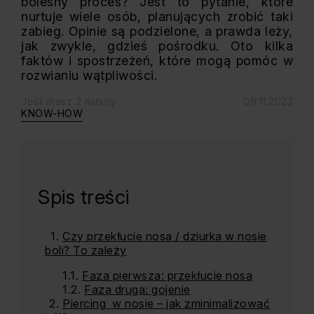
bolesny proces? Jest to pytanie, które
nurtuje wiele osób, planujących zrobić taki
zabieg. Opinie są podzielone, a prawda leży,
jak zwykle, gdzieś pośrodku. Oto kilka
faktów i spostrzeżeń, które mogą pomóc w
rozwianiu wątpliwości.
Jeśli masz 2 minuty
09.11.2023
KNOW-HOW
Spis treści
Czy przekłucie nosa / dziurka w nosie
boli? To zależy
Faza pierwsza: przekłucie nosa
Faza druga: gojenie
Piercing w nosie – jak zminimalizować