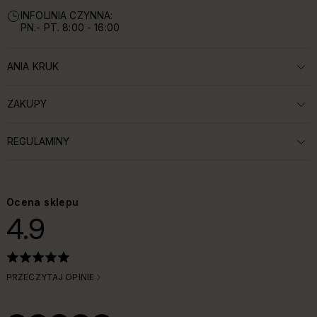
INFOLINIA CZYNNA:
PN.- PT. 8:00 - 16:00
ANIA KRUK
ROZWIŃ SEKCJĘ:
ZAKUPY
ROZWIŃ SEKCJĘ:
REGULAMINY
ROZWIŃ SEKCJĘ:
Ocena sklepu
4.9
PRZECZYTAJ OPINIE