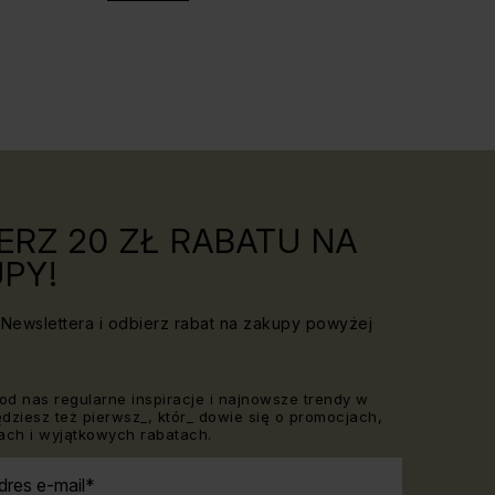
ERZ 20 ZŁ RABATU NA
PY!
Newslettera i odbierz rabat na zakupy powyżej
od nas regularne inspiracje i najnowsze trendy w
Będziesz też pierwsz_, któr_ dowie się o promocjach,
ch i wyjątkowych rabatach.
dres e-mail