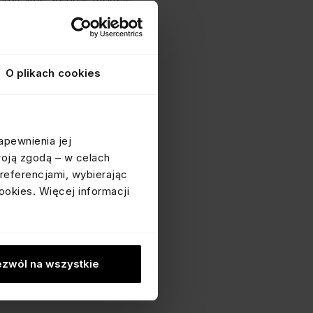
izacjom luźnego, ale
ciową
O plikach cookies
trzeb oraz budżetu. Stal
apewnienia jej
ją interesującą
woją zgodą – w celach
m, cenionym za swój
referencjami, wybierając
ookies. Więcej informacji
Czy stawiamy na trwałość i
ych? Niezależnie od
i, pozwalając na wyrażenie
zwól na wszystkie