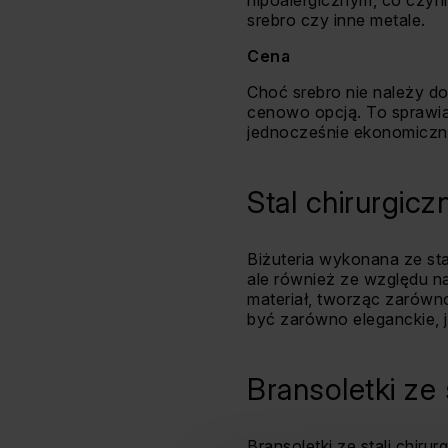
hipoalergicznym, co czyni
srebro czy inne metale.
Cena
Choć srebro nie należy do
cenowo opcją. To sprawia,
jednocześnie ekonomicznej
Stal chirurgic
Biżuteria wykonana ze sta
ale również ze względu na
materiał, tworząc zarówno 
być zarówno eleganckie, j
Bransoletki ze 
Bransoletki ze stali chir