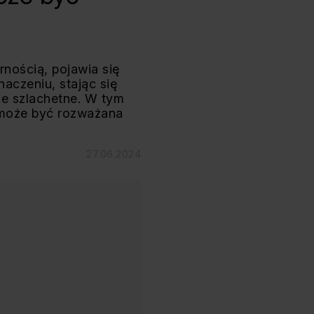
rnością, pojawia się
naczeniu, stając się
le szlachetne. W tym
h może być rozważana
27.06.2024