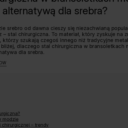
alternatywą dla srebra?
dzie srebro od dawna cieszy się niezachwianą popula
 – stal chirurgiczna. To materiał, który zyskuje na z
, którzy szukają czegoś innego niż tradycyjne meta
ę bliżej, dlaczego stal chirurgiczna w bransoletkac
natywa dla srebra.
HOW
urgiczna?
 w modzie
i chirurgicznej – trendy