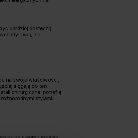
akcji alergicznych na
 być bardziej dostępną
ych stylowej, ale
ędu na swoje właściwości,
ciej sięgają po ten
tali chirurgicznej potrafią
 różnorodnymi stylami.
radycyjne srebrne modele.