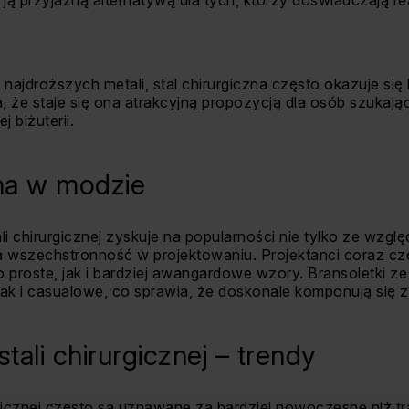
 ją przyjazną alternatywą dla tych, którzy doświadczają re
 najdroższych metali, stal chirurgiczna często okazuje się
 że staje się ona atrakcyjną propozycją dla osób szukając
 biżuterii.
zna w modzie
li chirurgicznej zyskuje na popularności nie tylko ze wzgl
 wszechstronność w projektowaniu. Projektanci coraz częś
proste, jak i bardziej awangardowe wzory. Bransoletki ze s
ak i casualowe, co sprawia, że doskonale komponują się z
stali chirurgicznej – trendy
urgicznej często są uznawane za bardziej nowoczesne niż t