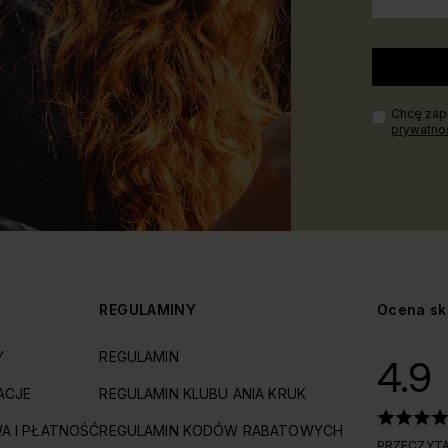
Chcę zapi
prywatno
Y
REGULAMINY
Ocena sk
Y
REGULAMIN
4.9
ACJE
REGULAMIN KLUBU ANIA KRUK
A I PŁATNOŚĆ
REGULAMIN KODÓW RABATOWYCH
PRZECZYTA