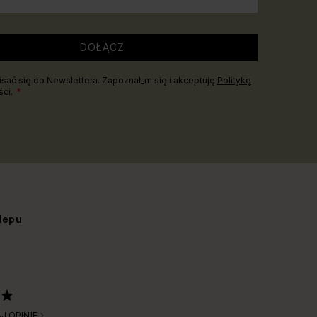
DOŁĄCZ
sać się do Newslettera. Zapoznał_m się i akceptuję
Politykę
ści
.
lepu
J OPINIE