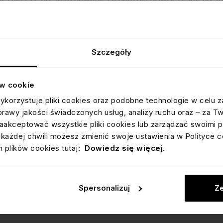
w utrzymaniu, mogą być noszone na co dzień, dodając styl
nego charakteru.
 ze stali chirurgicznej są wartoś
Szczegóły
la srebrnych? Podsumowanie
ów cookie
giczną a srebrem zależy od indywidualnych preferencji, po
ykorzystuje pliki cookies oraz podobne technologie w celu z
łość, hipoalergiczność oraz atrakcyjność cenową, co czyni 
prawy jakości świadczonych usług, analizy ruchu oraz – za T
 drugiej strony, srebro zawsze będzie klasycznym wybore
akceptować wszystkie pliki cookies lub zarządzać swoimi p
każdej chwili możesz zmienić swoje ustawienia w Polityce c
ę, warto rozważyć, jakie cechy są dla nas najważniejsze. 
 plików cookies tutaj:
Dowiedz się więcej
.
 może cenimy sobie klasyczną elegancję metali szlachetn
urgiczna, jak i srebro oferują szeroki wachlarz możliwośc
ści.
Spersonalizuj
Ze