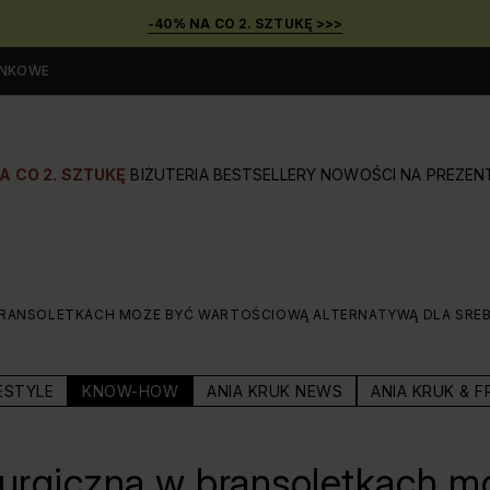
-40% NA CO 2. SZTUKĘ >>>
UNKOWE
A CO 2. SZTUKĘ
BIŻUTERIA
BESTSELLERY
NOWOŚCI
NA PREZEN
BRANSOLETKACH MOŻE BYĆ WARTOŚCIOWĄ ALTERNATYWĄ DLA SREB
ESTYLE
KNOW-HOW
ANIA KRUK NEWS
ANIA KRUK & F
rurgiczna w bransoletkach m