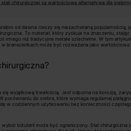
e stali chirurgicznej są wartościową alternatywą dla sreb
e srebro od dawna cieszy się niezachwianą popularnością, 
hirurgiczna. To materiał, który zyskuje na znaczeniu, stając
ś innego niż tradycyjne metale szlachetne. W tym artykule 
na w bransoletkach może być rozważana jako wartościowa a
chirurgiczna?
a się wyjątkową trwałością. Jest odporna na korozję, zarys
 porównaniu do srebra, które wymaga regularnej pielęgnacj
odę w codziennym użytkowaniu bez konieczności częsteg
 wybór biżuterii może być ograniczony. Stal chirurgiczna j