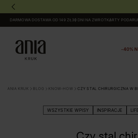
DARMOWA DOSTAWA OD 149 ZŁ
30 DNI NA ZWROT
KARTY PODAR
Przejdź
do
GŁÓWNEJ
ZAWARTOŚCI
-40% N
MENU
MENU
UŻYTKOWNIKA
WYSZUKIWARKI
ANIA KRUK
BLOG
KNOW-HOW
CZY STAL CHIRURGICZNA W 
>
>
>
WSZYSTKIE WPISY
INSPIRACJE
LIF
Czy stal chi