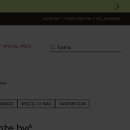
KONTAKT I POMOC
BUTIKI STACJONARNE
T
SPECIAL PRICE
RA?
RIENDS
WIĘCEJ O NAS
VADEMECUM
oże być