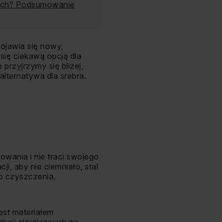
rnych? Podsumowanie
pojawia się nowy,
 się ciekawą opcją dla
przyjrzymy się bliżej,
lternatywa dla srebra.
owania i nie traci swojego
i, aby nie ciemniało, stal
o czyszczenia.
est materiałem