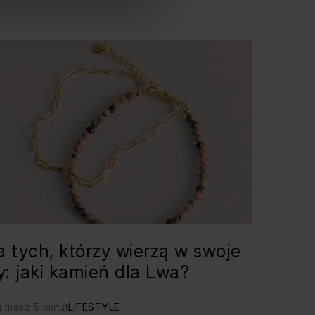
a tych, którzy wierzą w swoje
ły: jaki kamień dla Lwa?
i masz 5 minut
LIFESTYLE