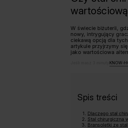
wartościową 
W świecie biżuterii, g
nowy, intrygujący gracz
ciekawą opcją dla tych
artykule przyjrzymy si
jako wartościowa alter
Jeśli masz 3 minuty
KNOW-
Spis treści
Dlaczego stal chir
Stal chirurgiczna
Bransoletki ze stal