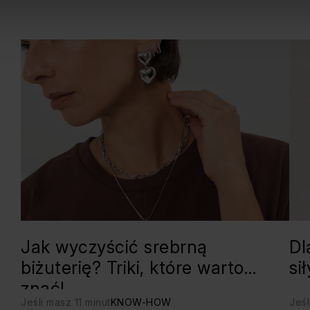
Jak wyczyścić srebrną
Dl
biżuterię? Triki, które warto
si
znać!
Jeśli masz 11 minut
KNOW-HOW
Jeśl