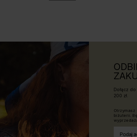
ODBI
ZAKU
Dołącz do 
200 zł.
Otrzymasz 
biżuterii. 
wyprzedaża
Podaj a