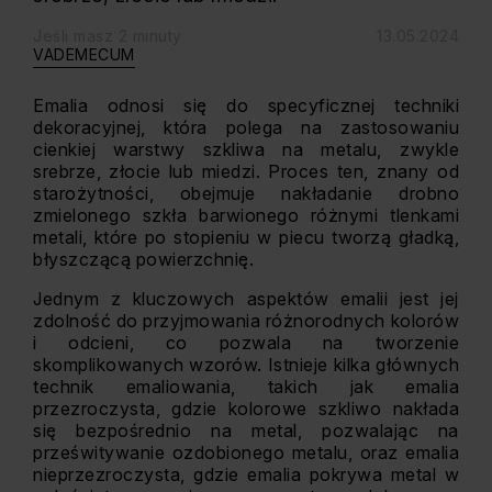
Jeśli masz 2 minuty
13.05.2024
VADEMECUM
Emalia odnosi się do specyficznej techniki
dekoracyjnej, która polega na zastosowaniu
cienkiej warstwy szkliwa na metalu, zwykle
srebrze, złocie lub miedzi. Proces ten, znany od
starożytności, obejmuje nakładanie drobno
zmielonego szkła barwionego różnymi tlenkami
metali, które po stopieniu w piecu tworzą gładką,
błyszczącą powierzchnię.
Jednym z kluczowych aspektów emalii jest jej
zdolność do przyjmowania różnorodnych kolorów
i odcieni, co pozwala na tworzenie
skomplikowanych wzorów. Istnieje kilka głównych
technik emaliowania, takich jak emalia
przezroczysta, gdzie kolorowe szkliwo nakłada
się bezpośrednio na metal, pozwalając na
prześwitywanie ozdobionego metalu, oraz emalia
nieprzezroczysta, gdzie emalia pokrywa metal w