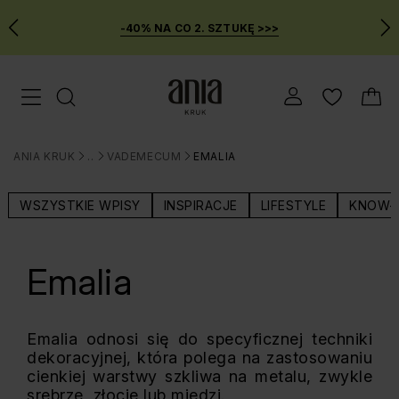
-40% NA CO 2. SZTUKĘ >>>
Przejdź
Menu mobilne
do
GŁÓWNEJ
ZAWARTOŚCI
ANIA KRUK
BLOG
VADEMECUM
EMALIA
MENU
>
>
>
WYSZUKIWARKI
WSZYSTKIE WPISY
INSPIRACJE
LIFESTYLE
KNOW-
Emalia
Emalia odnosi się do specyficznej techniki
dekoracyjnej, która polega na zastosowaniu
cienkiej warstwy szkliwa na metalu, zwykle
srebrze, złocie lub miedzi.