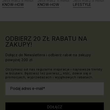
Jeśli masz 5 minut
Jeśli masz 11 minut
Jeśli masz 5 minut
biżuterię?
swoje siły:
KNOW-HOW
KNOW-HOW
LIFESTYLE
Triki, które
jaki kamień
warto
dla Lwa?
znać!
ODBIERZ 20 ZŁ RABATU NA
ZAKUPY!
Dołącz do Newslettera i odbierz rabat na zakupy
powyżej 200 zł.
Otrzymasz od nas regularne inspiracje i najnowsze trendy
w biżuterii. Będziesz też pierwsz_, któr_ dowie się o
promocjach, wyprzedażach i wyjątkowych rabatach.
Podaj adres e-mail
DOŁĄCZ