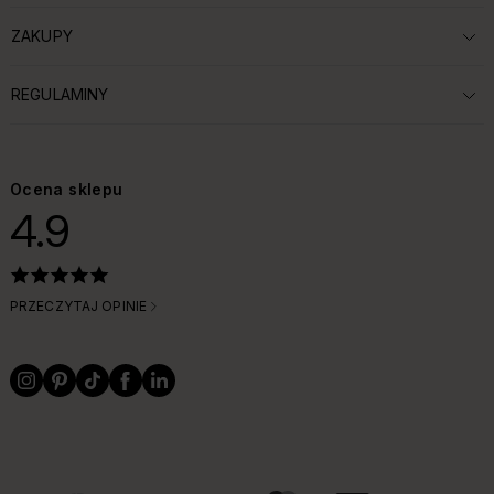
ZAKUPY
ROZWIŃ SEKCJĘ:
REGULAMINY
ROZWIŃ SEKCJĘ:
Ocena sklepu
4.9
PRZECZYTAJ OPINIE
OBSŁUGIWANE FORMY PŁATNOŚCI I DOSTAWY