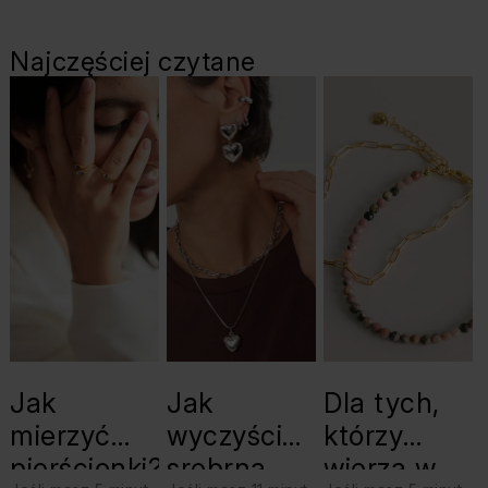
Najczęściej czytane
Jak
Jak
Dla tych,
mierzyć
wyczyścić
którzy
pierścionki?
srebrną
wierzą w