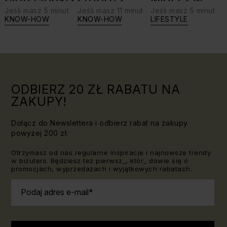
pierścionki?
srebrną
wierzą w
Jeśli masz 5 minut
Jeśli masz 11 minut
Jeśli masz 5 minut
biżuterię?
swoje siły:
KNOW-HOW
KNOW-HOW
LIFESTYLE
Triki, które
jaki kamień
warto
dla Lwa?
znać!
ODBIERZ 20 ZŁ RABATU NA
ZAKUPY!
Dołącz do Newslettera i odbierz rabat na zakupy
powyżej 200 zł.
Otrzymasz od nas regularne inspiracje i najnowsze trendy
w biżuterii. Będziesz też pierwsz_, któr_ dowie się o
promocjach, wyprzedażach i wyjątkowych rabatach.
Podaj adres e-mail