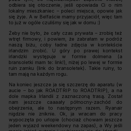
odbiera się otoczenie, jeśli opowiada Ci o nim
lokalny mieszkaniec – poleci miejsca, opowie jak
się żyje. A w Belfaście mamy przyjaciół, więc tam
to już w ogóle czuliśmy się jak w domu :)
Żeby nie było, że cały czas prywata – zrobię też
wtręt firmowy, i powiem, że zabrałam w podróż
naszą biżu, coby ładne zdjęcia w kontekście
irlandzim zrobić. U góry po prawej kontekst
irlandzki występuje w formie dolmena (a
bransoletki mam te: link!), niżej po lewej w formie
ruin zamku (link do bransoletek). Takie ruiny, to
tam mają na każdym rogu.
Na koniec jeszcze ja się szczerzę do aparatu (w
aucie – bo jak ROADTRIP to ROADTRIP), a na
dole mapka Irlandii z zaznaczoną trasą. Został
nam jeszcze caaaały północny-zachód do
obejrzenia, ale to następnym razem. Ryanair
nigdzie nie zniknie. Ok, ja wracam do pracy
wypoczęta po urlopie (chociaż chowam jeszcze
jeden wyjazd weekendowy na zapas), a Wy jeśli