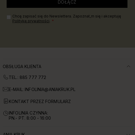
DOŁĄCZ
Chcę zapisać się do Newslettera. Zapoznał_m się i akceptuję
Politykę prywatności
.
OBSŁUGA KLIENTA
TEL.: 885 777 772
E-MAIL:
INFOLINIA@ANIAKRUK.PL
KONTAKT PRZEZ FORMULARZ
INFOLINIA CZYNNA:
PN.- PT. 8:00 - 16:00
ANIA KRUK