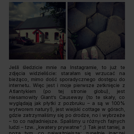
Jeśli śledzicie mnie na Instagramie, to już te
zdjęcia widzieliście: starałam się wrzucać na
bieżąco, mimo dość sporadycznego dostępu do
internetu. Więc jest i moje pierwsze zetknięcie z
Atlantykiem (po tej stronie globu), jest
niesamowity Giant’s Causeway (to te skały, co
wyglądają jak płytki z pozbruku – a są w 100%
wytworem natury!), jest wiejski cottage w górach,
gdzie zatrzymaliśmy się po drodze, no i wybrzeże
– to co najładniejsze. Spaliśmy u różnych fajnych
ludzi – tzw. „kwatery prywatne” ;) Tak jest taniej, a
poza tym, co najważniejsze: zupełnie inaczej