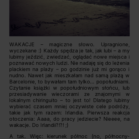
WAKACJE – magiczne słowo. Upragnione,
wyczekane :) Każdy spędza je tak, jak lubi – a my
lubimy jeździć, zwiedzać, oglądać nowe miejsca i
poznawać nowych ludzi. Nie nadaję się do leżenia
plackiem na plaży – po godzinie już mi gorąco i
nudno. Nawet jak mieszkałam nad samą plażą w
Barcelonie, to bywałam tam tylko… popołudniami.
Czytanie książki w popołudniowym słońcu, lub
przesiadywanie wieczorami ze znajomymi w
lokalnym chiringuito – to jest to! Dlatego lubimy
wybierać czasem mniej oczywiste cele podróży,
takie jak tym razem: Irlandia. Pierwsza reakcja
otoczenia: Aaaa, do pracy jedziecie? Nieeee, na
wakacje. Do Irlandii?!?! ;)
A tak. Więc: kierunek północ (no, północny-