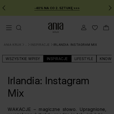
-40% NA CO 2. SZTUKĘ >>>
Przejdź
Menu mobilne
do
GŁÓWNEJ
ZAWARTOŚCI
ANIA KRUK
BLOG
INSPIRACJE
IRLANDIA: INSTAGRAM MIX
MENU
>
>
>
WYSZUKIWARKI
WSZYSTKIE WPISY
INSPIRACJE
LIFESTYLE
KNOW-
Irlandia: Instagram
Mix
WAKACJE – magiczne słowo. Upragnione,