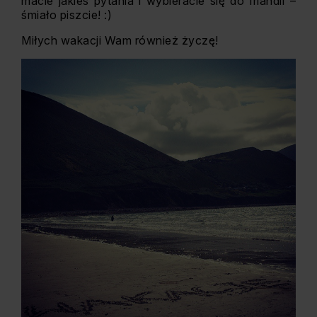
macie jakieś pytania i wybieracie się do Irlandii –
śmiało piszcie! :)
Miłych wakacji Wam również życzę!