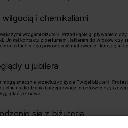
wilgocią i chemikaliami
jwiększymi wrogami biżuterii. Przed kąpielą, pływaniem czy
ki. Unikaj kontaktu z perfumami, lakierem do włosów czy 
h produktach mogą powodować matowienie i korozję metal
lądy u jubilera
a mogą znacznie przedłużyć życie Twojej biżuterii. Profesj
ntualne uszkodzenia i przeprowadzi gruntowne czyszczeni
wyglądać jak nowe.
dzenie się z biżuterią