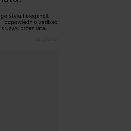
o stylu i elegancji.
i i odpowiednio zadbać
służyły przez lata.
20.08.2024