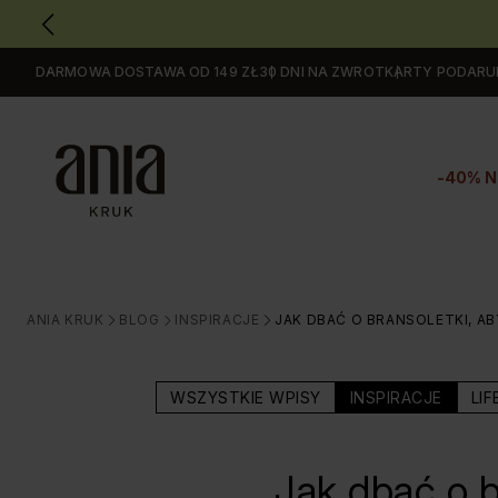
DARMOWA DOSTAWA OD 149 ZŁ
30 DNI NA ZWROT
KARTY PODAR
Przejdź
do
GŁÓWNEJ
ZAWARTOŚCI
-40% N
MENU
MENU
UŻYTKOWNIKA
WYSZUKIWARKI
ANIA KRUK
BLOG
INSPIRACJE
JAK DBAĆ O BRANSOLETKI, AB
>
>
>
WSZYSTKIE WPISY
INSPIRACJE
LIF
Jak dbać o b