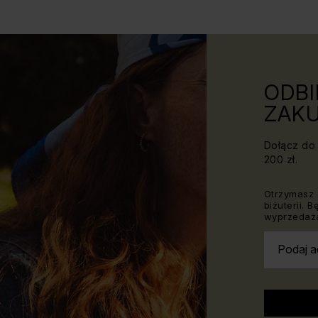
ODBI
ZAKU
Dołącz do 
200 zł.
Otrzymasz 
biżuterii. 
wyprzedaża
Podaj a