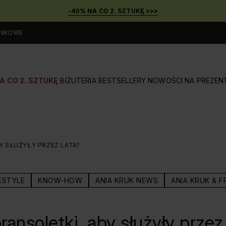
-40% NA CO 2. SZTUKĘ >>>
UNKOWE
A CO 2. SZTUKĘ
BIŻUTERIA
BESTSELLERY
NOWOŚCI
NA PREZEN
Y SŁUŻYŁY PRZEZ LATA?
ESTYLE
KNOW-HOW
ANIA KRUK NEWS
ANIA KRUK & F
ransoletki, aby służyły przez