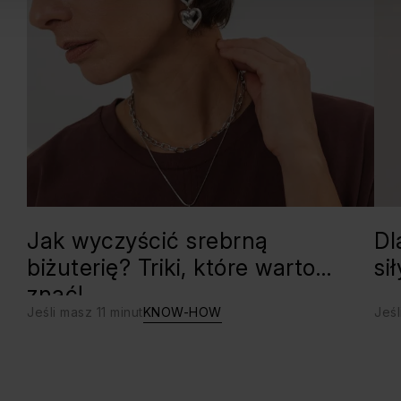
Jak wyczyścić srebrną
Dl
biżuterię? Triki, które warto
si
znać!
Jeśli masz 11 minut
KNOW-HOW
Jeśl