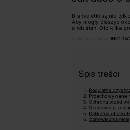
Bransoletki są nie tyl
Aby mogły cieszyć oko 
o ich stan. Oto kilka p
Jeśli masz 2 minuty
INSPIRA
Spis treści
Regularne czyszcze
Przechowywanie 
Ochrona przed wilg
Okresowe przegląd
Delikatne obchodze
Odpowiednia piel