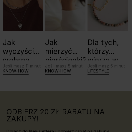
Jak
Jak
Dla tych,
wyczyścić
mierzyć
którzy
srebrną
pierścionki?
wierzą w
Jeśli masz 11 minut
Jeśli masz 5 minut
Jeśli masz 5 minut
biżuterię?
swoje siły:
KNOW-HOW
KNOW-HOW
LIFESTYLE
Triki, które
jaki kamień
warto
dla Lwa?
znać!
ODBIERZ 20 ZŁ RABATU NA
ZAKUPY!
Dołącz do Newslettera i odbierz rabat na zakupy