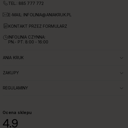
TEL.: 885 777 772
E-MAIL:
INFOLINIA@ANIAKRUK.PL
KONTAKT PRZEZ FORMULARZ
INFOLINIA CZYNNA:
PN.- PT. 8:00 - 16:00
ANIA KRUK
ROZWIŃ SEKCJĘ:
ZAKUPY
ROZWIŃ SEKCJĘ:
REGULAMINY
ROZWIŃ SEKCJĘ:
Ocena sklepu
4.9