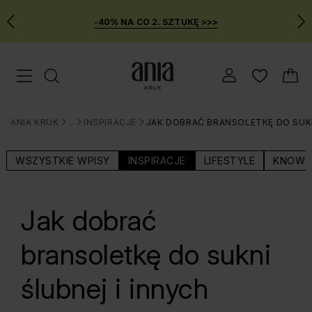
-40% NA CO 2. SZTUKĘ >>>
Przejdź
Menu mobilne
do
GŁÓWNEJ
ZAWARTOŚCI
ANIA KRUK
BLOG
INSPIRACJE
JAK DOBRAĆ BRANSOLETKĘ DO SUK
MENU
>
>
>
WYSZUKIWARKI
WSZYSTKIE WPISY
INSPIRACJE
LIFESTYLE
KNOW-
Jak dobrać
bransoletkę do sukni
ślubnej i innych