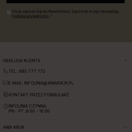
Chcę zapisać się do Newslettera. Zapoznał_m się i akceptuję
Politykę prywatności
.
OBSŁUGA KLIENTA
TEL.: 885 777 772
E-MAIL:
INFOLINIA@ANIAKRUK.PL
KONTAKT PRZEZ FORMULARZ
INFOLINIA CZYNNA:
PN.- PT. 8:00 - 16:00
ANIA KRUK
ROZWIŃ SEKCJĘ: