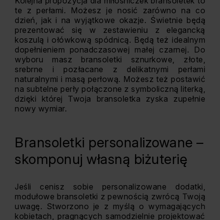
Kolejna propozycja dla miłośniczek bransoletek to
te z perłami. Możesz je nosić zarówno na co
dzień, jak i na wyjątkowe okazje. Świetnie będą
prezentować się w zestawieniu z elegancką
koszulą i ołówkową spódnicą. Będą też idealnym
dopełnieniem ponadczasowej małej czarnej. Do
wyboru masz bransoletki sznurkowe, złote,
srebrne i pozłacane z delikatnymi perłami
naturalnymi i masą perłową. Możesz też postawić
na subtelne perły połączone z symboliczną literką,
dzięki której Twoja bransoletka zyska zupełnie
nowy wymiar.
Bransoletki personalizowane –
skomponuj własną biżuterię
Jeśli cenisz sobie personalizowane dodatki,
modułowe bransoletki z pewnością zwrócą Twoją
uwagę. Stworzono je z myślą o wymagających
kobietach, pragnących samodzielnie projektować