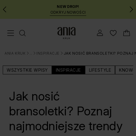
NEW DROP!
ODKRYJ NOWOŚCI
Przejdź
Menu mobilne
do
GŁÓWNEJ
ZAWARTOŚCI
ANIA KRUK
BLOG
INSPIRACJE
JAK NOSIĆ BRANSOLETKI? POZNAJ
MENU
>
>
>
WYSZUKIWARKI
WSZYSTKIE WPISY
INSPIRACJE
LIFESTYLE
KNOW-
Jak nosić
bransoletki? Poznaj
najmodniejsze trendy