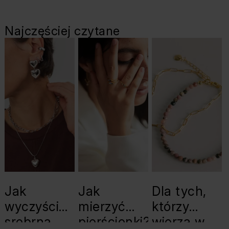
Najczęściej czytane
Jak
Jak
Dla tych,
wyczyścić
mierzyć
którzy
srebrną
pierścionki?
wierzą w