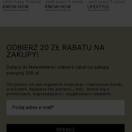
Jeśli masz 11 minut
Jeśli masz 5 minut
Jeśli masz 5 minut
biżuterię?
swoje siły:
KNOW-HOW
KNOW-HOW
LIFESTYLE
Triki, które
jaki kamień
warto
dla Lwa?
znać!
ODBIERZ 20 ZŁ RABATU NA
ZAKUPY!
Dołącz do Newslettera i odbierz rabat na zakupy
powyżej 200 zł.
Otrzymasz od nas regularne inspiracje i najnowsze trendy
w biżuterii. Będziesz też pierwsz_, któr_ dowie się o
promocjach, wyprzedażach i wyjątkowych rabatach.
Podaj adres e-mail
DOŁĄCZ