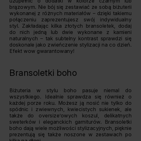
uzupełnić o dodatki w kolorze czarnym lub
brązowym. Nie bój się zestawiać ze sobą biżuterii
wykonanej z różnych materiałów – dzięki takiemu
połączeniu zaprezentujesz swój indywidualny
styl. Zakładając kilka złotych bransoletek, dodaj
do nich jedną lub dwie wykonane z kamieni
naturalnych – tak subtelny kontrast sprawdzi się
doskonale jako zwieńczenie stylizacji na co dzień.
Efekt wow gwarantowany!
Bransoletki boho
Biżuteria w stylu boho pasuje niemal do
wszystkiego. Idealnie sprawdza się również o
każdej porze roku. Możesz ją nosić nie tylko do
spódnic i zwiewnych, kwiecistych sukienek, ale
także do oversize’owych koszul, delikatnych
sweterków i eleganckich garniturów. Bransoletki
boho dają wiele możliwości stylizacyjnych, pięknie
prezentują się także noszone w zestawach po
kilka na dłoni.