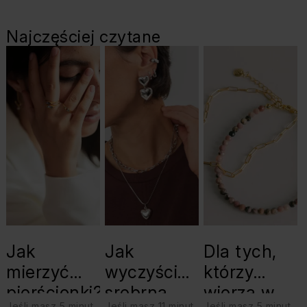
Najczęściej czytane
Jak
Jak
Dla tych,
mierzyć
wyczyścić
którzy
pierścionki?
srebrną
wierzą w
Jeśli masz 5 minut
Jeśli masz 11 minut
Jeśli masz 5 minut