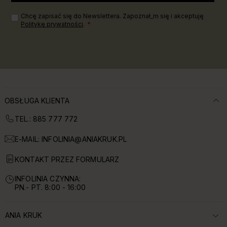
Chcę zapisać się do Newslettera. Zapoznał_m się i akceptuję
Politykę prywatności
.
OBSŁUGA KLIENTA
TEL.: 885 777 772
E-MAIL:
INFOLINIA@ANIAKRUK.PL
KONTAKT PRZEZ FORMULARZ
INFOLINIA CZYNNA:
PN.- PT. 8:00 - 16:00
ANIA KRUK
ROZWIŃ SEKCJĘ: