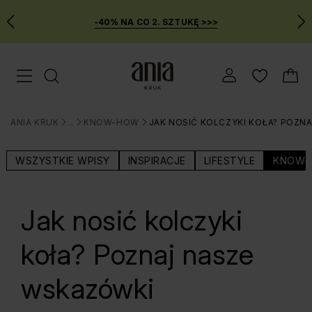
-40% NA CO 2. SZTUKĘ >>>
Przejdź
Menu mobilne
do
GŁÓWNEJ
ZAWARTOŚCI
ANIA KRUK
BLOG
KNOW-HOW
JAK NOSIĆ KOLCZYKI KOŁA? POZN
MENU
>
>
>
WYSZUKIWARKI
WSZYSTKIE WPISY
INSPIRACJE
LIFESTYLE
KNOW-
Jak nosić kolczyki
koła? Poznaj nasze
wskazówki