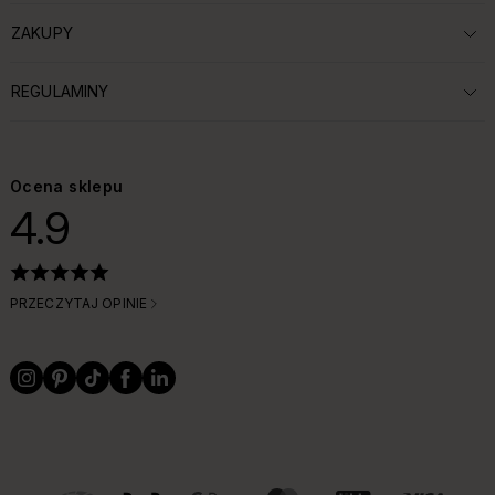
ZAKUPY
ROZWIŃ SEKCJĘ:
REGULAMINY
ROZWIŃ SEKCJĘ:
Ocena sklepu
4.9
PRZECZYTAJ OPINIE
OBSŁUGIWANE FORMY PŁATNOŚCI I DOSTAWY