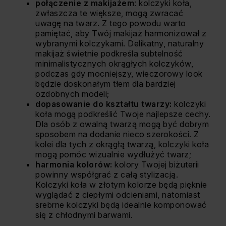
połączenie z makijażem
: kolczyki koła,
zwłaszcza te większe, mogą zwracać
uwagę na twarz. Z tego powodu warto
pamiętać, aby Twój makijaż harmonizował z
wybranymi kolczykami. Delikatny, naturalny
makijaż świetnie podkreśla subtelność
minimalistycznych okrągłych kolczyków,
podczas gdy mocniejszy, wieczorowy look
będzie doskonałym tłem dla bardziej
ozdobnych modeli;
dopasowanie do kształtu twarzy:
kolczyki
koła mogą podkreślić Twoje najlepsze cechy.
Dla osób z owalną twarzą mogą być dobrym
sposobem na dodanie nieco szerokości. Z
kolei dla tych z okrągłą twarzą, kolczyki koła
mogą pomóc wizualnie wydłużyć twarz;
harmonia kolorów:
kolory Twojej biżuterii
powinny współgrać z całą stylizacją.
Kolczyki koła w złotym kolorze będą pięknie
wyglądać z ciepłymi odcieniami, natomiast
srebrne kolczyki będą idealnie komponować
się z chłodnymi barwami.