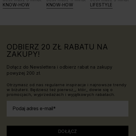
biżuterię?
swoje siły:
KNOW-HOW
KNOW-HOW
LIFESTYLE
Triki, które
jaki kamień
warto
dla Lwa?
znać!
ODBIERZ 20 ZŁ RABATU NA
ZAKUPY!
Dołącz do Newslettera i odbierz rabat na zakupy
powyżej 200 zł.
Otrzymasz od nas regularne inspiracje i najnowsze trendy
w biżuterii. Będziesz też pierwsz_, któr_ dowie się o
promocjach, wyprzedażach i wyjątkowych rabatach.
Podaj adres e-mail
DOŁĄCZ