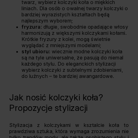
twarz, wybierz kolczyki koła o miękkich
liniach. Dla osób o owalnej twarzy kolczyki o
bardziej wyrazistych kształtach będą
najlepszym wyborem;
fryzura
: długie, swobodnie opadające włosy
harmonizują z większymi kolczykami kołami.
Krótkie fryzury z kolei, mogą świetnie
wyglądać z mniejszymi modelami;
styl ubioru:
wiecznie modne kolczyki koła
są na tyle uniwersalne, że pasują do niemal
każdego stylu. Do eleganckich stylizacji
wybierz kolczyki z subtelnymi zdobieniami,
do luźnych – te bardziej awangardowe.
Jak nosić kolczyki koła?
Propozycje stylizacji
Stylizacja z kolczykami w ksztalcie koła to
prawdziwa sztuka, która wymaga zrozumienia nie
tylko trendów mody, ale także osobistego stylu i