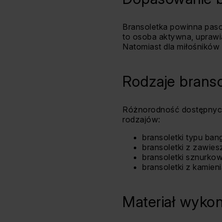
Bransoletka powinna pasow
to osoba aktywna, uprawi
Natomiast dla miłośników 
Rodzaje branso
Różnorodność dostępnych 
rodzajów:
bransoletki typu ban
bransoletki z zawie
bransoletki sznurko
bransoletki z kamien
Materiał wykon