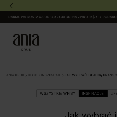
DARMOWA DOSTAWA OD 149 ZŁ
30 DNI NA ZWROT
KARTY PODAR
Przejdź
do
GŁÓWNEJ
ZAWARTOŚCI
MENU
MENU
UŻYTKOWNIKA
WYSZUKIWARKI
ANIA KRUK
BLOG
INSPIRACJE
JAK WYBRAĆ IDEALNĄ BRANSO
>
>
>
WSZYSTKIE WPISY
INSPIRACJE
LIF
Jak wybrać i