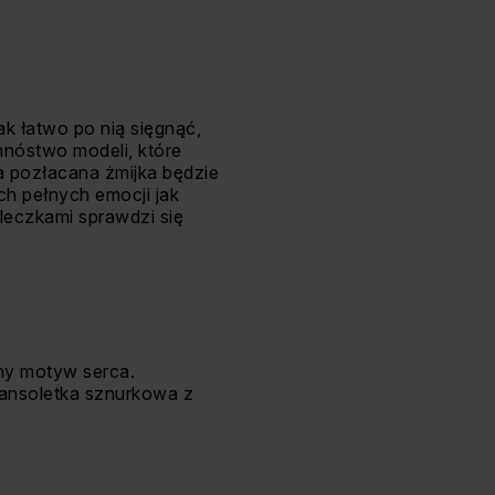
tak łatwo po nią sięgnąć,
nóstwo modeli, które
a pozłacana żmijka będzie
h pełnych emocji jak
leczkami sprawdzi się
zny motyw serca.
ransoletka sznurkowa z