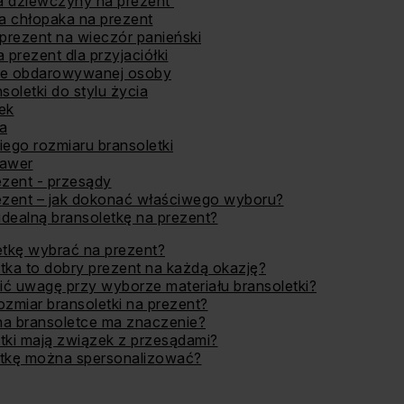
la dziewczyny na prezent
la chłopaka na prezent
 prezent na wieczór panieński
 prezent dla przyjaciółki
je obdarowywanej osoby
oletki do stylu życia
ek
a
go rozmiaru bransoletki
rawer
ezent - przesądy
ezent – jak dokonać właściwego wyboru?
idealną bransoletkę na prezent?
etkę wybrać na prezent?
tka to dobry prezent na każdą okazję?
ć uwagę przy wyborze materiału bransoletki?
ozmiar bransoletki na prezent?
na bransoletce ma znaczenie?
tki mają związek z przesądami?
etkę można spersonalizować?