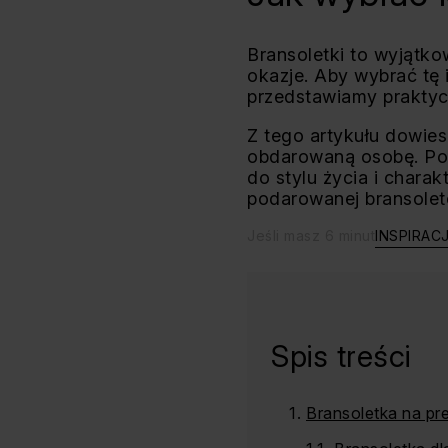
Bransoletki to wyjątko
okazje. Aby wybrać tę 
przedstawiamy praktyc
Z tego artykułu dowies
obdarowaną osobę. Pod
do stylu życia i chara
podarowanej bransolet
Jeśli masz 6 minut
INSPIRAC
Spis treści
Bransoletka na prez