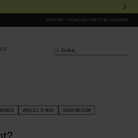
KONTAKT I POMOC
BUTIKI STACJONARNE
ICE
RIENDS
WIĘCEJ O NAS
VADEMECUM
nt?