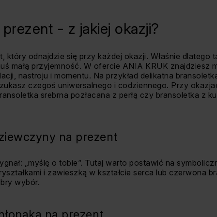
prezent - z jakiej okazji?
t, który odnajdzie się przy każdej okazji. Właśnie dlatego 
muś małą przyjemność. W ofercie ANIA KRUK znajdziesz m
ji, nastroju i momentu. Na przykład delikatna bransoletk
ukasz czegoś uniwersalnego i codziennego. Przy okazjac
ansoletka srebrna pozłacana z perłą czy bransoletka z ku
dziewczyny na prezent
gnał: „myślę o tobie”. Tutaj warto postawić na symbolic
ryształkami i zawieszką w kształcie serca lub czerwona b
obry wybór.
chłopaka na prezent