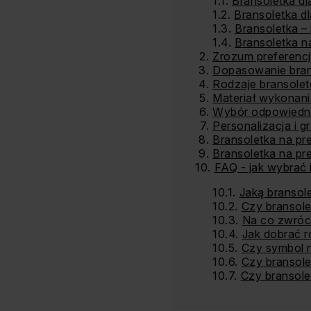
Bransoletka d
Bransoletka d
Bransoletka –
Bransoletka na
Zrozum preferenc
Dopasowanie brans
Rodzaje bransolet
Materiał wykonani
Wybór odpowiednie
Personalizacja i g
Bransoletka na pr
Bransoletka na pr
FAQ - jak wybrać 
Jaką bransol
Czy bransole
Na co zwróci
Jak dobrać r
Czy symbol 
Czy bransole
Czy bransol