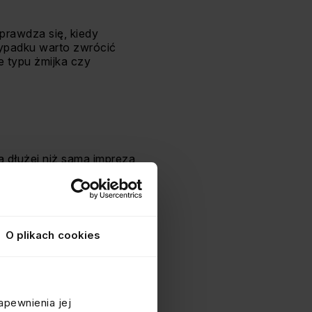
sprawdza się, kiedy
ypadku warto zwrócić
e typu żmijka czy
a dłużej niż sama impreza
ry nie przytłacza, a
bolem nieskończoności są
e dzieje się w życiu
O plikach cookies
apewnienia jej