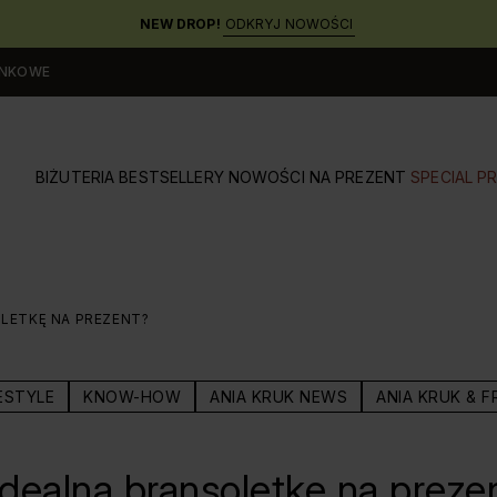
NEW DROP!
ODKRYJ NOWOŚCI
UNKOWE
BIŻUTERIA
BESTSELLERY
NOWOŚCI
NA PREZENT
SPECIAL PR
LETKĘ NA PREZENT?
ESTYLE
KNOW-HOW
ANIA KRUK NEWS
ANIA KRUK & F
dealną bransoletkę na preze