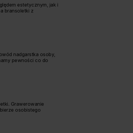
ględem estetycznym, jak i
 bransoletki z
obwód nadgarstka osoby,
e mamy pewności co do
letki. Grawerowanie
abierze osobistego