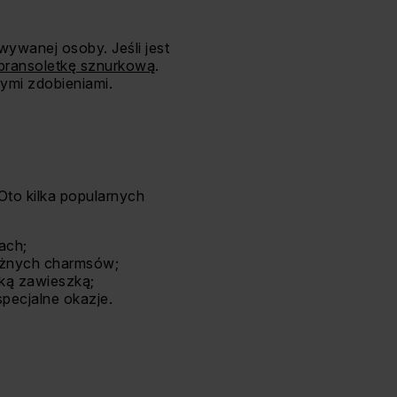
wywanej osoby. Jeśli jest
bransoletkę sznurkową
.
nymi zdobieniami.
to kilka popularnych
ach;
óżnych charmsów;
ką zawieszką;
pecjalne okazje.