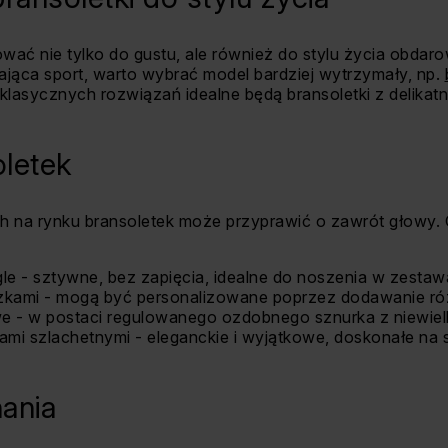
ać nie tylko do gustu, ale również do stylu życia obdaro
ająca sport, warto wybrać model bardziej wytrzymały, np.
klasycznych rozwiązań idealne będą bransoletki z delikat
letek
na rynku bransoletek może przyprawić o zawrót głowy. O
gle - sztywne, bez zapięcia, idealne do noszenia w zestaw
szkami - mogą być personalizowane poprzez dodawanie r
we - w postaci regulowanego ozdobnego sznurka z niewiel
iami
szlachetnymi - eleganckie i wyjątkowe, doskonałe na s
ania