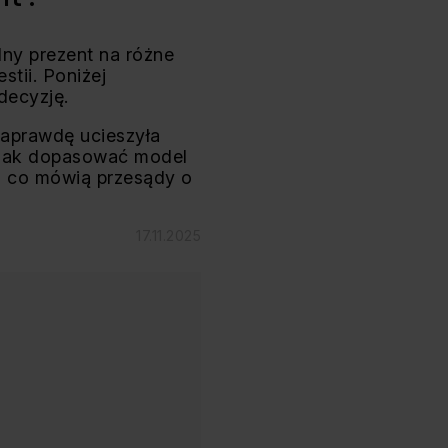
lny prezent na różne
stii. Poniżej
decyzję.
 naprawdę ucieszyła
, jak dopasować model
az co mówią przesądy o
17.11.2025