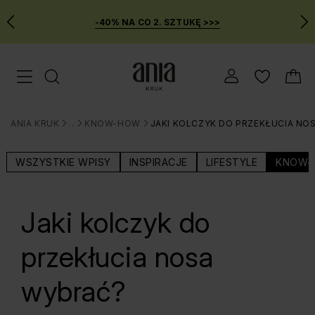
-40% NA CO 2. SZTUKĘ >>>
Przejdź
Menu mobilne
do
GŁÓWNEJ
ZAWARTOŚCI
ANIA KRUK
BLOG
KNOW-HOW
JAKI KOLCZYK DO PRZEKŁUCIA NO
MENU
>
>
>
WYSZUKIWARKI
WSZYSTKIE WPISY
INSPIRACJE
LIFESTYLE
KNOW-
Jaki kolczyk do
przekłucia nosa
wybrać?