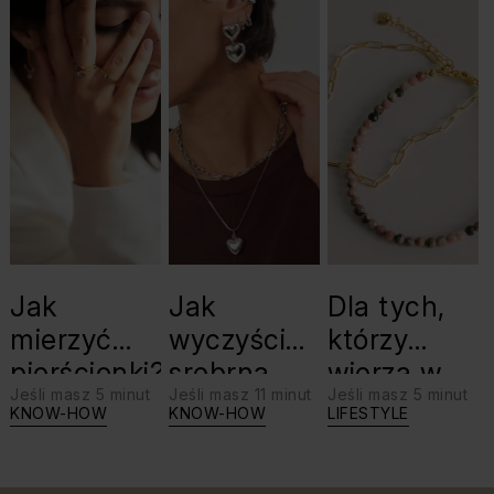
Jak
Jak
Dla tych,
mierzyć
wyczyścić
którzy
pierścionki?
srebrną
wierzą w
Jeśli masz 5 minut
Jeśli masz 11 minut
Jeśli masz 5 minut
biżuterię?
swoje siły:
KNOW-HOW
KNOW-HOW
LIFESTYLE
Triki, które
jaki kamień
warto
dla Lwa?