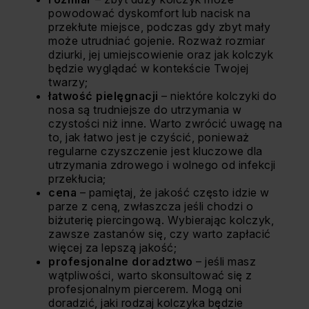
powodować dyskomfort lub nacisk na
przekłute miejsce, podczas gdy zbyt mały
może utrudniać gojenie. Rozważ rozmiar
dziurki, jej umiejscowienie oraz jak kolczyk
będzie wyglądać w kontekście Twojej
twarzy;
łatwość pielęgnacji
– niektóre kolczyki do
nosa są trudniejsze do utrzymania w
czystości niż inne. Warto zwrócić uwagę na
to, jak łatwo jest je czyścić, ponieważ
regularne czyszczenie jest kluczowe dla
utrzymania zdrowego i wolnego od infekcji
przekłucia;
cena
– pamiętaj, że jakość często idzie w
parze z ceną, zwłaszcza jeśli chodzi o
biżuterię piercingową. Wybierając kolczyk,
zawsze zastanów się, czy warto zapłacić
więcej za lepszą jakość;
profesjonalne doradztwo
– jeśli masz
wątpliwości, warto skonsultować się z
profesjonalnym piercerem. Mogą oni
doradzić, jaki rodzaj kolczyka będzie