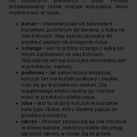
od osobistych preferencji i stylu. Poniżej
przedstawiamy różne rodzaje kolczyków, które
można nosić w nosie:
banan
– charakteryzuje się łukowatym
kształtem, podobnym do banana, z kulką na
obu końcach. Najczęściej używany do
przekłuć septum lub przegrody nosa;
sztanga
– jest to prosta sztanga z kulką lub
innym zdobieniem na obu końcach.
Najczęściej ten typ kolczyka stosowany jest
w przekłuciu septum;
podkowa
– jak sama nazwa wskazuje,
kolczyk ten ma kształt podkowy i zwykle
nosi się go w przekłuciu septum. Dla
wyjątkowego efektu można go również
nosić w przekłuciu płatka nosa;
lobe
– jest to drobny kolczyk w kształcie
koła typu clicker, który idealnie pasuje do
przekłucia nozdrzy;
labret
– chociaż zazwyczaj są one noszone
w dolnej wardze, niektórzy ludzie decydują
się nosić labrety w nosie. Są to proste