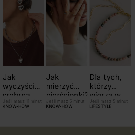
Jak
Jak
Dla tych,
wyczyścić
mierzyć
którzy
srebrną
pierścionki?
wierzą w
Jeśli masz 11 minut
Jeśli masz 5 minut
Jeśli masz 5 minut
biżuterię?
swoje siły:
KNOW-HOW
KNOW-HOW
LIFESTYLE
Triki, które
jaki kamień
warto
dla Lwa?
znać!