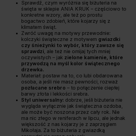
Sprawdź, czym wyróżnia się
biżuteria na
święta
w sklepie ANIA KRUK – częściowo to
konkretne wzory, ale też po prostu
bogactwo zdobień, które kojarzy się z
klimatem świąt.
Zwróć uwagę na motywy przewodnie:
kolczyki świąteczne
z motywem
gwiazdki
czy śnieżynki to wybór, który zawsze się
sprawdzi
, ale też nie omijaj tych mniej
oczywistych – jak
zielone kamienie, które
przywodzą na myśl kolor świątecznego
drzewka.
Materiał: postaw na to, co lubi obdarowana
osoba, a jeśli nie masz pewności, rozważ
pozłacane srebro
– to połączenie ciepłej
barwy złota i lekkości srebra.
Styl uniwersalny:
dobrze, jeśli biżuteria nie
wygląda wyłącznie jak świąteczna ozdoba,
ale może być noszona przez cały rok. Nie
ma nic złego w reniferach w lipcu, ale jednak
większość z nas kojarzy je z zaprzęgiem
Mikołaja. Za to
biżuteria z gwiazdką