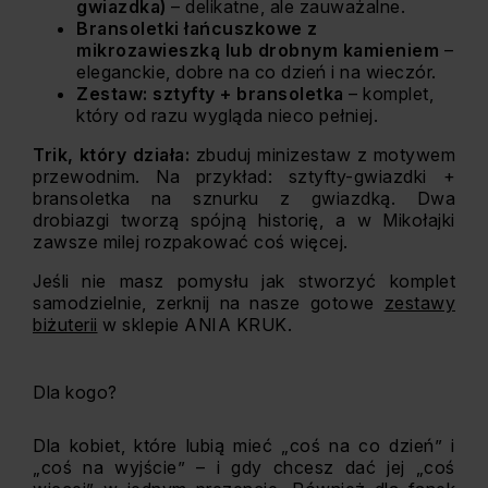
gwiazdka)
– delikatne, ale zauważalne.
Bransoletki łańcuszkowe z
mikrozawieszką lub drobnym kamieniem
–
eleganckie, dobre na co dzień i na wieczór.
Zestaw: sztyfty + bransoletka
– komplet,
który od razu wygląda nieco pełniej.
Trik, który działa:
zbuduj minizestaw z motywem
przewodnim. Na przykład: sztyfty-gwiazdki +
bransoletka na sznurku z gwiazdką. Dwa
drobiazgi tworzą spójną historię, a w Mikołajki
zawsze milej rozpakować coś więcej.
Jeśli nie masz pomysłu jak stworzyć komplet
samodzielnie, zerknij na nasze gotowe
zestawy
biżuterii
w sklepie ANIA KRUK.
Dla kogo?
Dla kobiet, które lubią mieć „coś na co dzień” i
„coś na wyjście” – i gdy chcesz dać jej „coś