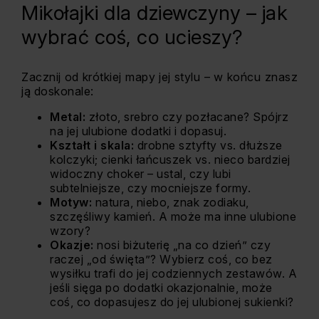
Mikołajki dla dziewczyny – jak
wybrać coś, co ucieszy?
Zacznij od krótkiej mapy jej stylu – w końcu znasz
ją doskonale:
Metal:
złoto, srebro czy pozłacane? Spójrz
na jej ulubione dodatki i dopasuj.
Kształt i skala:
drobne sztyfty vs. dłuższe
kolczyki; cienki łańcuszek vs. nieco bardziej
widoczny choker – ustal, czy lubi
subtelniejsze, czy mocniejsze formy.
Motyw:
natura, niebo, znak zodiaku,
szczęśliwy kamień. A może ma inne ulubione
wzory?
Okazje:
nosi biżuterię „na co dzień” czy
raczej „od święta”? Wybierz coś, co bez
wysiłku trafi do jej codziennych zestawów. A
jeśli sięga po dodatki okazjonalnie, może
coś, co dopasujesz do jej ulubionej sukienki?