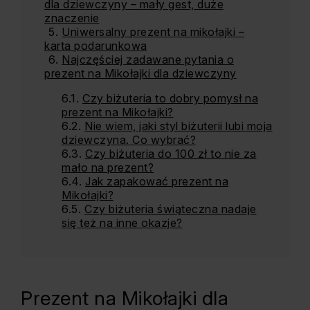
dla dziewczyny – mały gest, duże
znaczenie
Uniwersalny prezent na mikołajki –
karta podarunkowa
Najczęściej zadawane pytania o
prezent na Mikołajki dla dziewczyny
Czy biżuteria to dobry pomysł na
prezent na Mikołajki?
Nie wiem, jaki styl biżuterii lubi moja
dziewczyna. Co wybrać?
Czy biżuteria do 100 zł to nie za
mało na prezent?
Jak zapakować prezent na
Mikołajki?
Czy biżuteria świąteczna nadaje
się też na inne okazje?
Prezent na Mikołajki dla