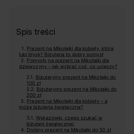
Spis treści
Prezent na Mikołajki dla kobiety, która
lubi błysk? Biżuteria to dobry pomysł
Pomysły na prezent na Mikołajki dla
dziewczyny – jak wybrać coś, co ucieszy?
Biżuteryjny prezent na Mikołajki do
100 zł
Biżuteryjny prezent na Mikołajki do
200 zł
Prezent na Mikołajki dla kobiety – a
może biżuteria świąteczna?
Wskazówki, czego szukać w
biżuterii świątecznej:
Drobny prezent na Mikołajki do 50 zł