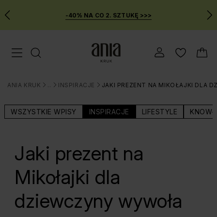
-40% NA CO 2. SZTUKĘ >>>
Przejdź
Menu mobilne
do
GŁÓWNEJ
ZAWARTOŚCI
ANIA KRUK
BLOG
INSPIRACJE
JAKI PREZENT NA MIKOŁAJKI DLA 
MENU
>
>
>
WYSZUKIWARKI
WSZYSTKIE WPISY
INSPIRACJE
LIFESTYLE
KNOW-
Jaki prezent na
Mikołajki dla
dziewczyny wywoła