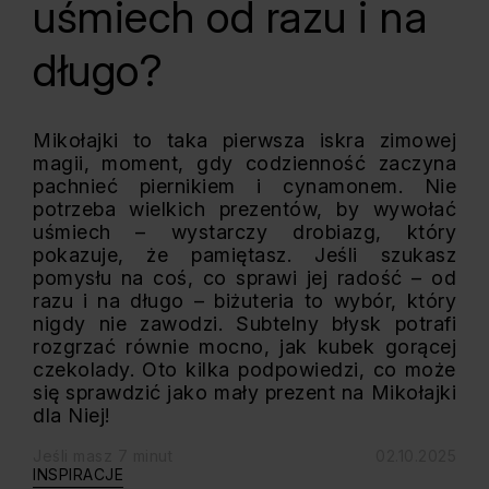
uśmiech od razu i na
długo?
Mikołajki to taka pierwsza iskra zimowej
magii, moment, gdy codzienność zaczyna
pachnieć piernikiem i cynamonem. Nie
potrzeba wielkich prezentów, by wywołać
uśmiech – wystarczy drobiazg, który
pokazuje, że pamiętasz. Jeśli szukasz
pomysłu na coś, co sprawi jej radość – od
razu i na długo – biżuteria to wybór, który
nigdy nie zawodzi. Subtelny błysk potrafi
rozgrzać równie mocno, jak kubek gorącej
czekolady. Oto kilka podpowiedzi, co może
się sprawdzić jako mały prezent na Mikołajki
dla Niej!
Jeśli masz 7 minut
02.10.2025
INSPIRACJE