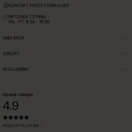
KONTAKT PRZEZ FORMULARZ
INFOLINIA CZYNNA:
PN.- PT. 8:00 - 16:00
ANIA KRUK
ROZWIŃ SEKCJĘ:
ZAKUPY
ROZWIŃ SEKCJĘ:
REGULAMINY
ROZWIŃ SEKCJĘ:
Ocena sklepu
4.9
PRZECZYTAJ OPINIE