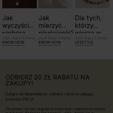
Jak
Jak
Dla tych,
wyczyścić
mierzyć
którzy
srebrną
pierścionki?
wierzą w
Jeśli masz 11 minut
Jeśli masz 5 minut
Jeśli masz 5 minut
biżuterię?
swoje siły:
KNOW-HOW
KNOW-HOW
LIFESTYLE
Triki, które
jaki kamień
warto
dla Lwa?
znać!
ODBIERZ 20 ZŁ RABATU NA
ZAKUPY!
Dołącz do Newslettera i odbierz rabat na zakupy
powyżej 200 zł.
Otrzymasz od nas regularne inspiracje i najnowsze trendy
w biżuterii. Będziesz też pierwsz_, któr_ dowie się o