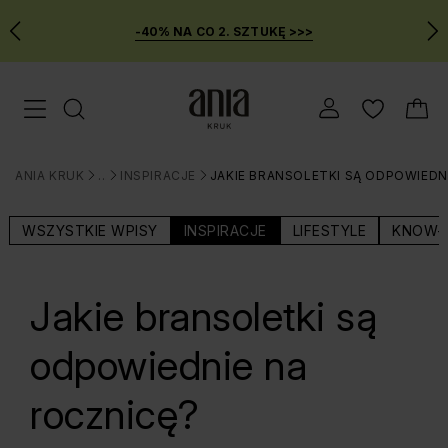
-40% NA CO 2. SZTUKĘ >>>
Przejdź
Menu mobilne
do
GŁÓWNEJ
ZAWARTOŚCI
ANIA KRUK
BLOG
INSPIRACJE
JAKIE BRANSOLETKI SĄ ODPOWIEDN
MENU
>
>
>
WYSZUKIWARKI
WSZYSTKIE WPISY
INSPIRACJE
LIFESTYLE
KNOW-
Jakie bransoletki są
odpowiednie na
rocznicę?