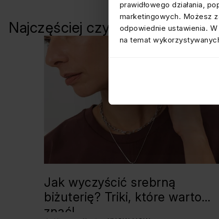
prawidłowego działania, po
marketingowych. Możesz za
Najczęściej czytane
odpowiednie ustawienia. W 
na temat wykorzystywanych
Jak wyczyścić srebrną
biżuterię? Triki, które warto
znać!