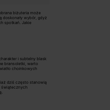
brana biżuteria może
wią doskonały wybór, gdyż
h spotkań. Jakie
harakter i subtelny blask
e bransoletki, warto
 światło choinkowych
ciaż dziś często stanowią
as świątecznych
ą.