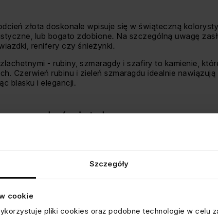
 odcień złota doskonale wpisuje się w świąteczną kolorysty
listyczne, lub bogato zdobione. Na szczególną uwagę za
wiazdki, renifery czy śnieżynki.
zlachetnymi - rubiny, szmaragdy i szafiry to kamienie, któr
ch. Czerwień rubinu i zieleń szmaragdu idealnie nawiązują
c blasku i elegancji.
tecznych świateł
ego Narodzenia to doskonały sposób, by dodać stylizacji 
propozycji najbardziej przypadła Ci do gustu, pamiętaj, że
 Twój styl i osobowość.
Szczegóły
ie na Twoim nadgarstku, przynosząc radość i blask w te w
ów cookie
ykorzystuje pliki cookies oraz podobne technologie w celu z