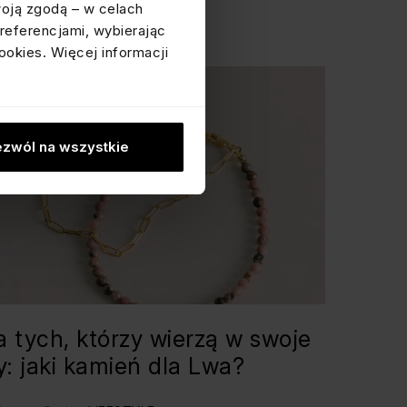
woją zgodą – w celach
referencjami, wybierając
ookies. Więcej informacji
zwól na wszystkie
a tych, którzy wierzą w swoje
ły: jaki kamień dla Lwa?