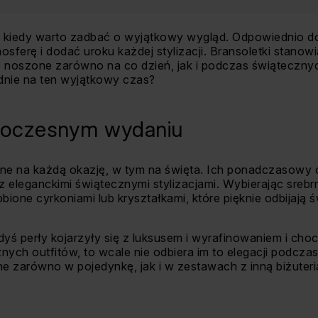
 kiedy warto zadbać o wyjątkowy wygląd. Odpowiednio do
osferę i dodać uroku każdej stylizacji. Bransoletki stano
ć noszone zarówno na co dzień, jak i podczas świątecznyc
dnie na ten wyjątkowy czas?
woczesnym wydaniu
alne na każdą okazję, w tym na święta. Ich ponadczasowy c
 eleganckimi świątecznymi stylizacjami. Wybierając srebrn
ione cyrkoniami lub kryształkami, które pięknie odbijają
edyś perły kojarzyły się z luksusem i wyrafinowaniem i cho
nych outfitów, to wcale nie odbiera im to elegacji podcz
e zarówno w pojedynkę, jak i w zestawach z inną biżuteri