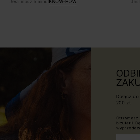
Jeśli masz 5 minut
KNOW-HOW
Jeśl
ODBI
ZAKU
Dołącz do 
200 zł.
Otrzymasz 
biżuterii. 
wyprzedaża