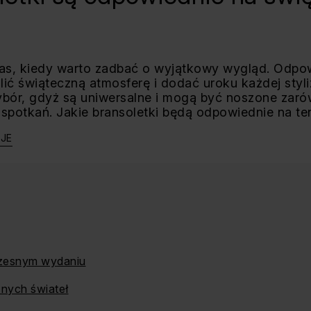
as, kiedy warto zadbać o wyjątkowy wygląd. Odpo
ić świąteczną atmosferę i dodać uroku każdej styliz
bór, gdyż są uniwersalne i mogą być noszone zarów
spotkań. Jakie bransoletki będą odpowiednie na t
CJE
zesnym wydaniu
nych świateł