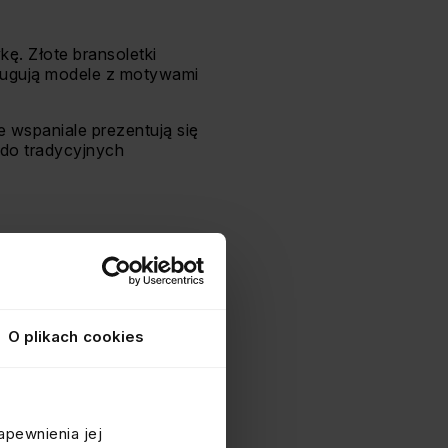
kę. Złote bransoletki
sługują modele z motywami
e wspaniale prezentują się
 do tradycyjnych
blasku. Niezależnie od
 najważniejsze jest, aby
O plikach cookies
yjątkowe dni.
apewnienia jej