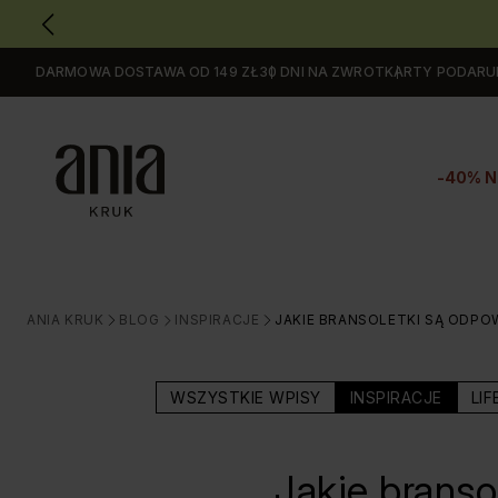
DARMOWA DOSTAWA OD 149 ZŁ
30 DNI NA ZWROT
KARTY PODAR
Przejdź
do
GŁÓWNEJ
ZAWARTOŚCI
-40% N
MENU
MENU
UŻYTKOWNIKA
WYSZUKIWARKI
ANIA KRUK
BLOG
INSPIRACJE
JAKIE BRANSOLETKI SĄ ODPO
>
>
>
WSZYSTKIE WPISY
INSPIRACJE
LIF
Jakie branso