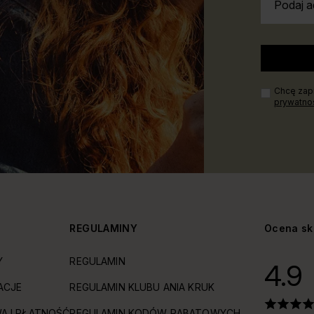
Podaj a
Chcę zapi
prywatno
Y
REGULAMINY
Ocena sk
Y
REGULAMIN
4.9
ACJE
REGULAMIN KLUBU ANIA KRUK
A I PŁATNOŚĆ
REGULAMIN KODÓW RABATOWYCH