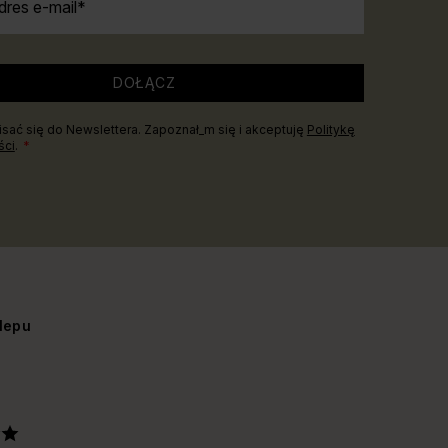
dres e-mail
DOŁĄCZ
sać się do Newslettera. Zapoznał_m się i akceptuję
Politykę
ści
.
lepu