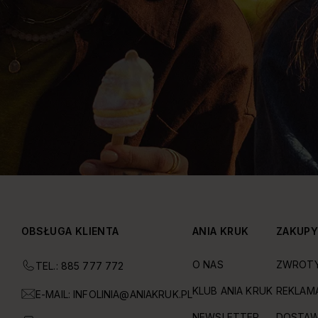
OBSŁUGA KLIENTA
ANIA KRUK
ZAKUP
O NAS
ZWROT
TEL.: 885 777 772
KLUB ANIA KRUK
REKLAM
E-MAIL:
INFOLINIA@ANIAKRUK.PL
NEWSLETTER
DOSTAW