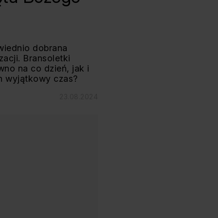
wiednio dobrana
acji. Bransoletki
no na co dzień, jak i
en wyjątkowy czas?
23.08.2024