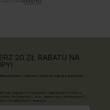
i masz 5 minut
LIFESTYLE
ERZ 20 ZŁ RABATU NA
PY!
Newslettera i odbierz rabat na zakupy powyżej
od nas regularne inspiracje i najnowsze trendy w
Będziesz też pierwsz_, któr_ dowie się o promocjach,
ch i wyjątkowych rabatach.