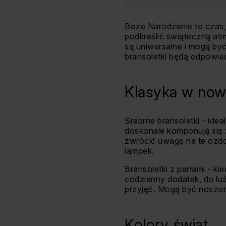
Boże Narodzenie to czas,
podkreślić świąteczną atm
są uniwersalne i mogą by
bransoletki będą odpowie
Klasyka w no
Srebrne bransoletki - ide
doskonale komponują się z
zwrócić uwagę na te ozdob
lampek.
Bransoletki z perłami - ki
codzienny dodatek, do luź
przyjęć. Mogą być noszon
Kolory świąt