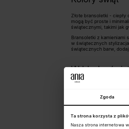
Złote bransoletki - ciepły
mogą być proste i minima
świątecznymi, takimi jak g
Bransoletki z kamieniami s
w świątecznych stylizacja
świątecznych barw, dodają
W blasku świą
Bransoletki na święta Boż
tego, która z powyższych 
biżuteria odzwierciedlała
Zgoda
Niech magia świąt zabłyśn
Ta strona korzysta z plik
Nasza strona internetowa w