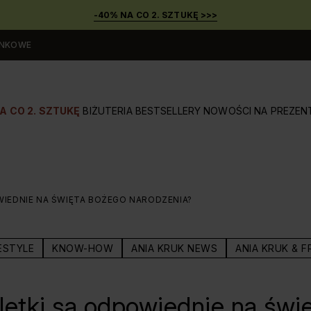
-40% NA CO 2. SZTUKĘ >>>
UNKOWE
A CO 2. SZTUKĘ
BIŻUTERIA
BESTSELLERY
NOWOŚCI
NA PREZEN
WIEDNIE NA ŚWIĘTA BOŻEGO NARODZENIA?
ESTYLE
KNOW-HOW
ANIA KRUK NEWS
ANIA KRUK & F
letki są odpowiednie na świ