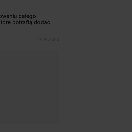
towaniu całego
które potrafią dodać
20.10.2023