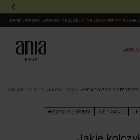
DARMOWA DOSTAWA OD 149 ZŁ
30 DNI NA ZWROT
KARTY PODAR
Przejdź
do
GŁÓWNEJ
ZAWARTOŚCI
-40% N
MENU
MENU
UŻYTKOWNIKA
WYSZUKIWARKI
ANIA KRUK
BLOG
KNOW-HOW
JAKIE KOLCZYKI DO FRYZURY
>
>
>
WSZYSTKIE WPISY
INSPIRACJE
LIF
Jakie kolczy