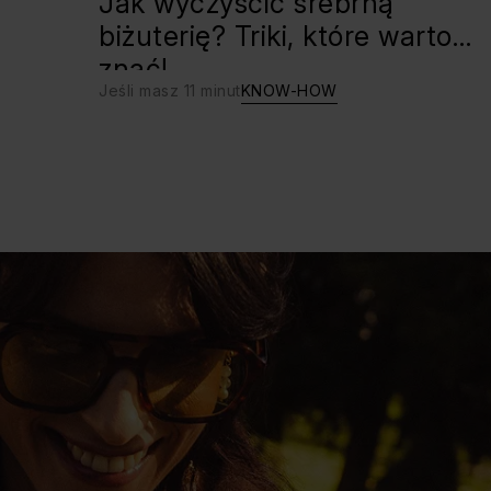
Jak wyczyścić srebrną
biżuterię? Triki, które warto
znać!
Jeśli masz 11 minut
KNOW-HOW