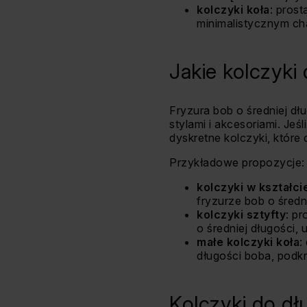
kolczyki koła
: pros
minimalistycznym cha
Jakie kolczyki
Fryzura bob o średniej d
stylami i akcesoriami. Jeś
dyskretne kolczyki, które
Przykładowe propozycje:
kolczyki w kształcie
fryzurze bob o średni
kolczyki sztyfty
: p
o średniej długości, 
małe kolczyki koła
:
długości boba, podkre
Kolczyki do dł