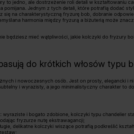
y to jedno, ale dostrzeżenie roli detali w kształtowaniu c
 pomijana. Jednym z tych detali, które potrafią dodać styl
 się na charakterystyczną fryzurę bob, dobranie odpow
emyślana harmonia między fryzurą a biżuterią może znac
 będziesz mieć wątpliwości, jakie kolczyki do fryzury bo
 pasują do krótkich włosów typu 
nych i nowoczesnych osób. Jest on prosty, elegancki i ni
ubtelny i wyrazisty, a jego minimalistyczny charakter to d
r
: wyraziste i bogato zdobione, kolczyki typu chandelier s
dodając fryzurze nutę ekstrawagancji;
długie, delikatne kolczyki wiszące potrafią podkreślić kształt
zestaw;