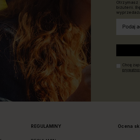
Otrzymasz 
biżuterii. 
wyprzedaża
Podaj a
Chcę zapi
prywatno
Y
REGULAMINY
Ocena sk