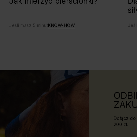
Jak mierzyć pierścionki?
Dl
si
Jeśli masz 5 minut
KNOW-HOW
Jeśl
ODBI
ZAKU
Dołącz do 
200 zł.