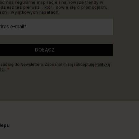
od nas regularne inspiracje i najnowsze trendy w
Będziesz też pierwsz_, któr_ dowie się o promocjach,
ch i wyjątkowych rabatach.
dres e-mail
DOŁĄCZ
sać się do Newslettera. Zapoznał_m się i akceptuję
Politykę
ści
.
lepu