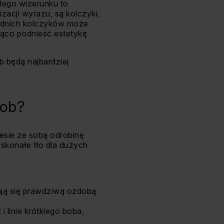
ałego wizerunku to
izacji wyrazu, są kolczyki.
iednich kolczyków może
ząco podnieść estetykę
b będą najbardziej
bob?
esie ze sobą odrobinę
oskonałe tło dla dużych
tają się prawdziwą ozdobą
 i linie krótkiego boba,