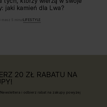
a tych, którzy wierzą w swoje
ły: jaki kamień dla Lwa?
i masz 5 minut
LIFESTYLE
ERZ 20 ZŁ RABATU NA
PY!
Newslettera i odbierz rabat na zakupy powyżej