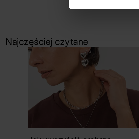
wizerunkowi indywidualne
Najczęściej czytane