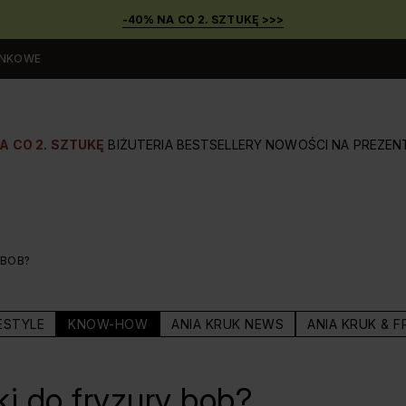
-40% NA CO 2. SZTUKĘ >>>
UNKOWE
A CO 2. SZTUKĘ
BIŻUTERIA
BESTSELLERY
NOWOŚCI
NA PREZEN
 BOB?
ESTYLE
KNOW-HOW
ANIA KRUK NEWS
ANIA KRUK & F
ki do fryzury bob?