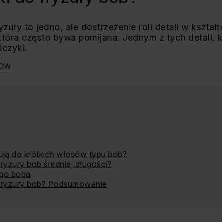
zury to jedno, ale dostrzeżenie roli detali w kształ
która często bywa pomijana. Jednym z tych detali, 
lczyki.
HOW
sują do krótkich włosów typu bob?
fryzury bob średniej długości?
ego boba
 fryzury bob? Podsumowanie