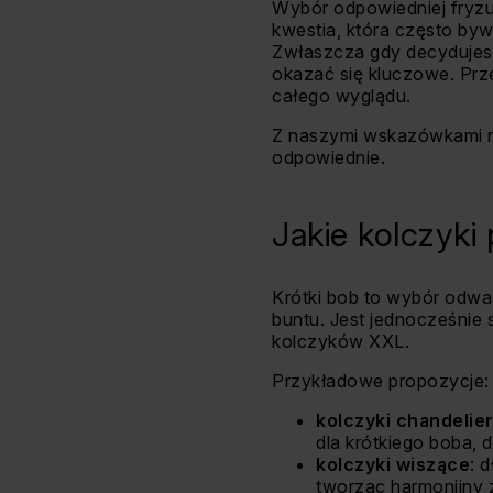
Wybór odpowiedniej fryzur
kwestia, która często bywa
Zwłaszcza gdy decydujesz
okazać się kluczowe. Prz
całego wyglądu.
Z naszymi wskazówkami nie
odpowiednie.
Jakie kolczyki
Krótki bob to wybór odważ
buntu. Jest jednocześnie s
kolczyków XXL.
Przykładowe propozycje:
kolczyki chandelie
dla krótkiego boba, 
kolczyki wiszące
: 
tworząc harmonijny 