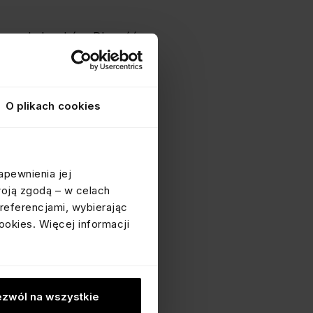
oborze kolczyków. Długość
ych typów kolczyków.
ikowanego i
 twojego wyboru.
O plikach cookies
ący kontrast z długim
 uwagę i dodając fryzurze
apewnienia jej
które dodają długiemu
woją zgodą – w celach
ląd.
referencjami, wybierając
ookies. Więcej informacji
ego stylu i
zwól na wszystkie
ogą dodawać twojemu