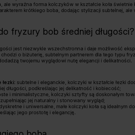
ta, ale wyraźna forma kolczyków w kształcie koła świetnie
rakterem krótkiego boba, dodając stylizacji subtelnej, ale
 do fryzury bob średniej długości?
ługości jest niezwykle wszechstronna i daje możliwość ek
li chodzi o biżuterię, subtelnym partnerem dla tego typu fr
 dodadzą twojemu wyglądowi nutę elegancji i delikatności.
 łezki
: subtelne i eleganckie, kolczyki w kształcie łezki do
ej długości, podkreślając jej delikatność i kobiecość;
roste i minimalistyczne, kolczyki sztyfty są doskonałym to
uzupełniając jej naturalny i stonowany wygląd;
 dyskretne i uniwersalne, małe kolczyki koła są idealnym d
ślając jego prostotę i elegancję.
ugiego boba