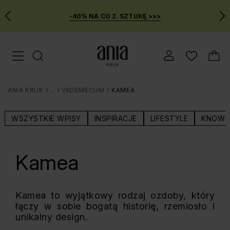
-40% NA CO 2. SZTUKĘ >>>
Przejdź
Menu mobilne
do
GŁÓWNEJ
ZAWARTOŚCI
ANIA KRUK
BLOG
VADEMECUM
KAMEA
MENU
>
>
>
WYSZUKIWARKI
WSZYSTKIE WPISY
INSPIRACJE
LIFESTYLE
KNOW-
Kamea
Kamea to wyjątkowy rodzaj ozdoby, który
łączy w sobie bogatą historię, rzemiosło i
unikalny design.