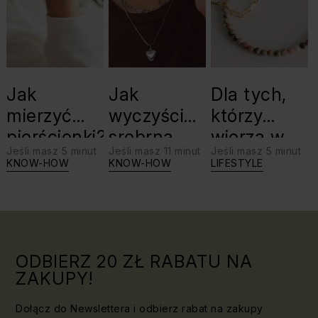
Jak
Jak
Dla tych,
mierzyć
wyczyścić
którzy
pierścionki?
srebrną
wierzą w
Jeśli masz 5 minut
Jeśli masz 11 minut
Jeśli masz 5 minut
biżuterię?
swoje siły:
KNOW-HOW
KNOW-HOW
LIFESTYLE
Triki, które
jaki kamień
warto
dla Lwa?
znać!
ODBIERZ 20 ZŁ RABATU NA
ZAKUPY!
Dołącz do Newslettera i odbierz rabat na zakupy