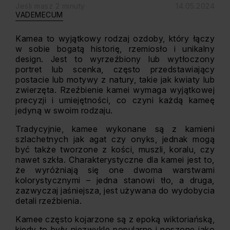
Jeśli masz 2 minuty
14.05.2024
VADEMECUM
Kamea to wyjątkowy rodzaj ozdoby, który łączy
w sobie bogatą historię, rzemiosło i unikalny
design. Jest to wyrzeźbiony lub wytłoczony
portret lub scenka, często przedstawiający
postacie lub motywy z natury, takie jak kwiaty lub
zwierzęta. Rzeźbienie kamei wymaga wyjątkowej
precyzji i umiejętności, co czyni każdą kameę
jedyną w swoim rodzaju.
Tradycyjnie, kamee wykonane są z kamieni
szlachetnych jak agat czy onyks, jednak mogą
być także tworzone z kości, muszli, koralu, czy
nawet szkła. Charakterystyczne dla kamei jest to,
że wyróżniają się one dwoma warstwami
kolorystycznymi – jedna stanowi tło, a druga,
zazwyczaj jaśniejsza, jest używana do wydobycia
detali rzeźbienia.
Kamee często kojarzone są z epoką wiktoriańską,
kiedy to były niezwykle popularne i noszone jako