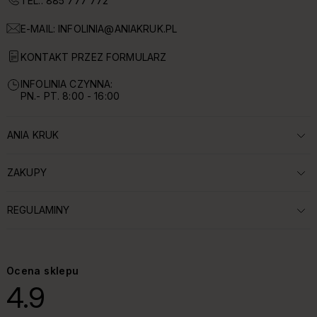
TEL.: 885 777 772
E-MAIL:
INFOLINIA@ANIAKRUK.PL
KONTAKT PRZEZ FORMULARZ
INFOLINIA CZYNNA:
PN.- PT. 8:00 - 16:00
ANIA KRUK
ROZWIŃ SEKCJĘ:
ZAKUPY
ROZWIŃ SEKCJĘ:
REGULAMINY
ROZWIŃ SEKCJĘ:
Ocena sklepu
4.9