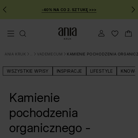
-40% NA CO 2. SZTUKĘ >>>
Przejdź
Menu mobilne
do
GŁÓWNEJ
ZAWARTOŚCI
ANIA KRUK
BLOG
VADEMECUM
KAMIENIE POCHODZENIA ORGANIC
MENU
>
>
>
WYSZUKIWARKI
WSZYSTKIE WPISY
INSPIRACJE
LIFESTYLE
KNOW-
Kamienie
pochodzenia
organicznego -