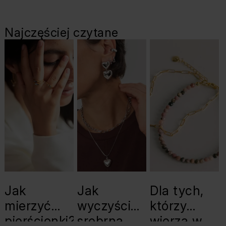
Najczęściej czytane
Jak
Jak
Dla tych,
mierzyć
wyczyścić
którzy
pierścionki?
srebrną
wierzą w