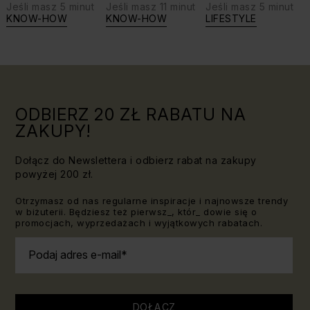
Jeśli masz 5 minut
Jeśli masz 11 minut
Jeśli masz 5 minut
biżuterię?
swoje siły:
KNOW-HOW
KNOW-HOW
LIFESTYLE
Triki, które
jaki kamień
warto
dla Lwa?
znać!
ODBIERZ 20 ZŁ RABATU NA
ZAKUPY!
Dołącz do Newslettera i odbierz rabat na zakupy
powyżej 200 zł.
Otrzymasz od nas regularne inspiracje i najnowsze trendy
w biżuterii. Będziesz też pierwsz_, któr_ dowie się o
promocjach, wyprzedażach i wyjątkowych rabatach.
Podaj adres e-mail
DOŁĄCZ