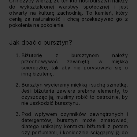
Chińczycy wierzą, że ten kto nosi bursztyn należy
do wykształconej warstwy społecznej i jest
otwarty na kulturę zachodnią. To kamień, który
cenią za naturalność i chcą przekazywać go z
pokolenia na pokolenie.
Jak dbać o bursztyn?
Biżuterię z bursztynem należy
przechowywać zawiniętą w miękką
ściereczkę, tak aby nie porysowała się o
inną biżuterię.
Bursztyn wycieramy miękką i suchą szmatką.
Jeśli biżuteria zawiera srebrne elementy, to
czyszcząc ją, musimy robić to ostrożnie, by
nie uszkodzić bursztynu.
Pod wpływem czynników zewnętrznych i
detergentów, bursztyn może zmatowieć,
dlatego unikajmy kontaktu biżuterii z potem
czy perfumami, i koniecznie ściągajmy ją do