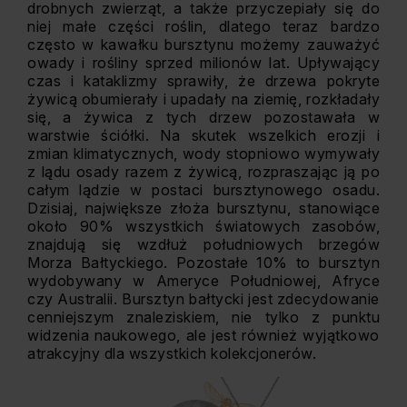
drobnych zwierząt, a także przyczepiały się do
niej małe części roślin, dlatego teraz bardzo
często w kawałku bursztynu możemy zauważyć
owady i rośliny sprzed milionów lat. Upływający
czas i kataklizmy sprawiły, że drzewa pokryte
żywicą obumierały i upadały na ziemię, rozkładały
się, a żywica z tych drzew pozostawała w
warstwie ściółki. Na skutek wszelkich erozji i
zmian klimatycznych, wody stopniowo wymywały
z lądu osady razem z żywicą, rozpraszając ją po
całym lądzie w postaci bursztynowego osadu.
Dzisiaj, największe złoża bursztynu, stanowiące
około 90% wszystkich światowych zasobów,
znajdują się wzdłuż południowych brzegów
Morza Bałtyckiego. Pozostałe 10% to bursztyn
wydobywany w Ameryce Południowej, Afryce
czy Australii. Bursztyn bałtycki jest zdecydowanie
cenniejszym znaleziskiem, nie tylko z punktu
widzenia naukowego, ale jest również wyjątkowo
atrakcyjny dla wszystkich kolekcjonerów.