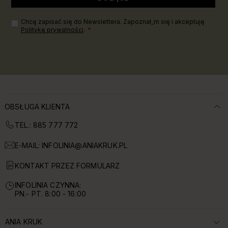
Chcę zapisać się do Newslettera. Zapoznał_m się i akceptuję
Politykę prywatności
.
OBSŁUGA KLIENTA
TEL.: 885 777 772
E-MAIL:
INFOLINIA@ANIAKRUK.PL
KONTAKT PRZEZ FORMULARZ
INFOLINIA CZYNNA:
PN.- PT. 8:00 - 16:00
ANIA KRUK
ROZWIŃ SEKCJĘ: