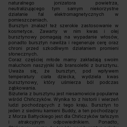
naturalnego jonizatora powietrza,
neutralizującego tym samym niekorzystne
działanie fal elektromagnetycznych w
pomieszczeniach.
Bursztyn znalazł też szerokie zastosowanie w
kosmetyce. Zawarty w nim kwas i olej
bursztynowy pomagają na wypadanie włosów,
ponadto bursztyn nawilża i regeneruje cerę oraz
chroni przed szkodliwym działaniem promieni
słonecznych.
Coraz częściej młode mamy zakładają swoim
maluchom naszyjniki lub bransoletki z bursztynu.
Uważa się, że bursztyn, pod wpływem
temperatury ciała dziecka, wydziela kwas
bursztynowy, który uśmierza ból podczas
ząbkowania.
Biżuteria z bursztynu jest niesamowicie popularna
wśród Chińczyków. Wynika to z historii i wierzeń
ludzi pochodzących z tego kraju. Bursztyn to
jeden z siedmiu kamieni Buddy, a ten pochodzący
z Morza Bałtyckiego jest dla Chińczyków tańszym
i atrakcyjnym odpowiednikiem. Ponadto,