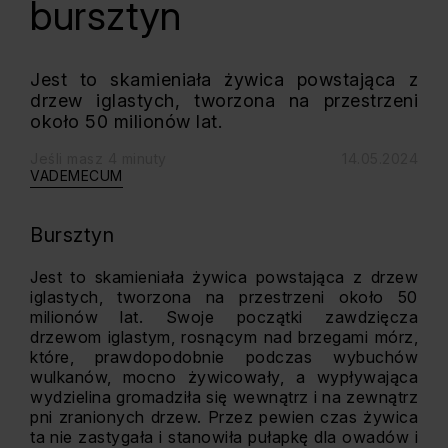
bursztyn
Jest to skamieniała żywica powstająca z
drzew iglastych, tworzona na przestrzeni
około 50 milionów lat.
Jeśli masz 4 minuty
14.05.2024
VADEMECUM
Bursztyn
Jest to skamieniała żywica powstająca z drzew
iglastych, tworzona na przestrzeni około 50
milionów lat. Swoje początki zawdzięcza
drzewom iglastym, rosnącym nad brzegami mórz,
które, prawdopodobnie podczas wybuchów
wulkanów, mocno żywicowały, a wypływająca
wydzielina gromadziła się wewnątrz i na zewnątrz
pni zranionych drzew. Przez pewien czas żywica
ta nie zastygała i stanowiła pułapkę dla owadów i