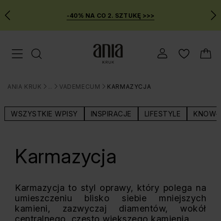
-40% NA CO 2. SZTUKĘ >>>
Przejdź
Menu mobilne
do
GŁÓWNEJ
ZAWARTOŚCI
ANIA KRUK
BLOG
VADEMECUM
KARMAZYCJA
MENU
>
>
>
WYSZUKIWARKI
WSZYSTKIE WPISY
INSPIRACJE
LIFESTYLE
KNOW-
Karmazycja
Karmazycja to styl oprawy, który polega na
umieszczeniu blisko siebie mniejszych
kamieni, zazwyczaj diamentów, wokół
centralnego, często większego kamienia.