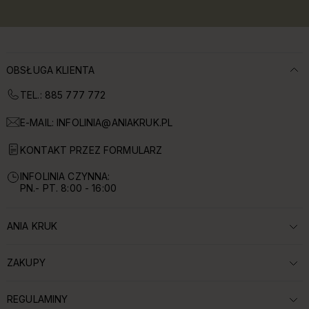
OBSŁUGA KLIENTA
TEL.: 885 777 772
E-MAIL:
INFOLINIA@ANIAKRUK.PL
KONTAKT PRZEZ FORMULARZ
INFOLINIA CZYNNA:
PN.- PT. 8:00 - 16:00
ANIA KRUK
ROZWIŃ SEKCJĘ:
ZAKUPY
ROZWIŃ SEKCJĘ:
REGULAMINY
ROZWIŃ SEKCJĘ: