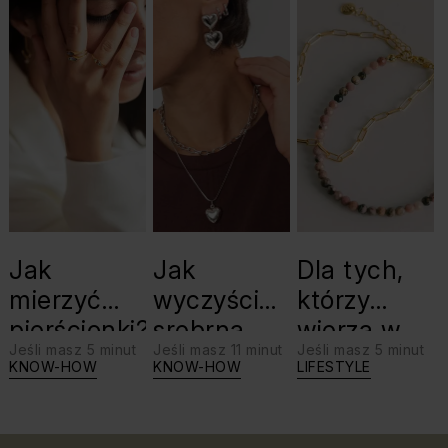
Jak
Jak
Dla tych,
mierzyć
wyczyścić
którzy
pierścionki?
srebrną
wierzą w
Jeśli masz 5 minut
Jeśli masz 11 minut
Jeśli masz 5 minut
biżuterię?
swoje siły:
KNOW-HOW
KNOW-HOW
LIFESTYLE
Triki, które
jaki kamień
warto
dla Lwa?