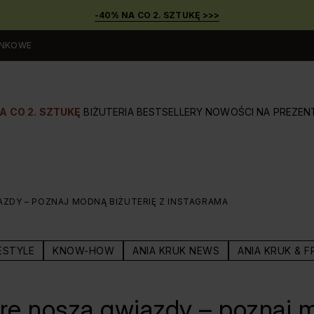
-40% NA CO 2. SZTUKĘ >>>
UNKOWE
A CO 2. SZTUKĘ
BIŻUTERIA
BESTSELLERY
NOWOŚCI
NA PREZEN
AZDY – POZNAJ MODNĄ BIŻUTERIĘ Z INSTAGRAMA
ESTYLE
KNOW-HOW
ANIA KRUK NEWS
ANIA KRUK & F
óre noszą gwiazdy – poznaj