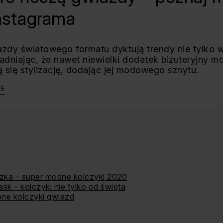
Instagrama
iazdy światowego formatu dyktują trendy nie tylko w 
niając, że nawet niewielki dodatek biżuteryjny mo
 się stylizację, dodając jej modowego sznytu.
JE
eczka – super modne kolczyki 2020
ask – kolczyki nie tylko od święta
one kolczyki gwiazd