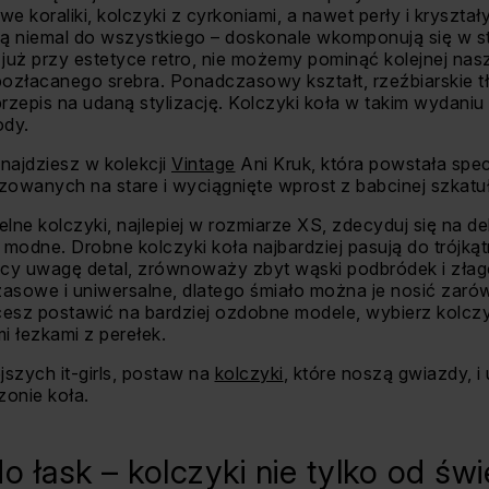
e koraliki, kolczyki z cyrkoniami, a nawet perły i kryszta
 niemal do wszystkiego – doskonale wkomponują się w stre
 już przy estetyce retro, nie możemy pominąć kolejnej nasz
pozłacanego srebra. Ponadczasowy kształt, rzeźbiarskie tł
przepis na udaną stylizację. Kolczyki koła w takim wydaniu 
ody.
najdziesz w kolekcji
Vintage
Ani Kruk, która powstała spec
zowanych na stare i wyciągnięte wprost z babcinej szkatuł
telne kolczyki, najlepiej w rozmiarze XS, zdecyduj się na de
modne. Drobne kolczyki koła najbardziej pasują do trójkąt
ący uwagę detal, zrównoważy zbyt wąski podbródek i złago
asowe i uniwersalne, dlatego śmiało można je nosić zarówn
hcesz postawić na bardziej ozdobne modele, wybierz kolczy
 łezkami z perełek.
szych it-girls, postaw na
kolczyki
, które noszą gwiazdy, i
zonie koła.
o łask – kolczyki nie tylko od świ