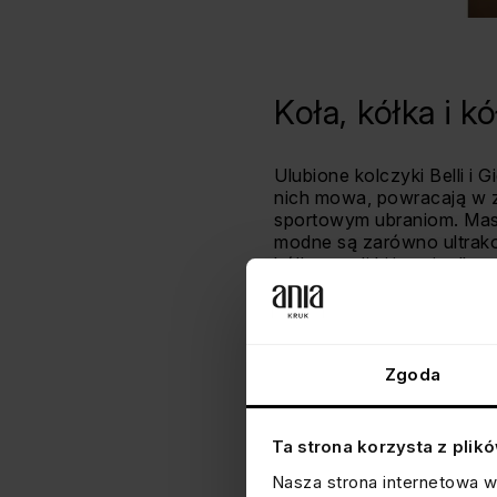
Koła, kółka i 
Ulubione kolczyki Belli i 
nich mowa, powracają w 
sportowym ubraniom. Masy
modne są zarówno ultrakob
kółka, czyli biżuteria dla
hashtagów na Instagrami
Grube, złote kolczyki koł
Do zwiększenia popularnoś
Williams, która zaprojek
Zgoda
koła nosi też często pols
Ta strona korzysta z plik
Nasza strona internetowa w