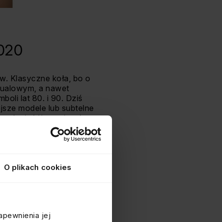
2020
ów. Klasyczne koła, bo o
sualowym, a nawet
li lat 80. i 90. Dziś
ejsze modele lub subtelne
ących się biżuteryjnych
emal w każdej stylizacji.
ska influencerka – Lucy
cie koła. Grube i masywne
O plikach cookies
im jako Maffashion.
apewnienia jej