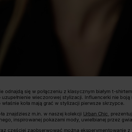
nie odnajdą się w połączeniu z klasycznym białym t-shirtem
uzupełnienie wieczorowej stylizacji. Influencerki nie boją 
to właśnie koła mają grać w stylizacji pierwsze skrzypce.
ła znajdziesz m.in. w naszej kolekcji
Urban Chic
, prezentu
anego, inspirowanej pokazami mody, uwielbianej przez gwiaz
raz częściej zaobserwować można eksperymentowanie z f