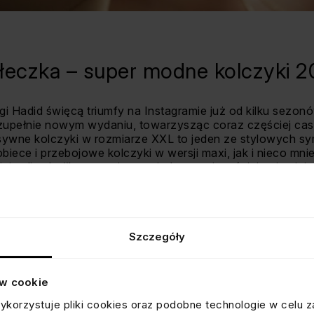
kółeczka – super modne kolczyki 
Gigi Hadid święcą triumfy na Instagramie już od kilku sezon
zupełnie nowym wydaniu, towarzysząc coraz częściej ca
wne kolczyki w rozmiarze XXL to jeden ze stylowych symbo
iece i przebojowe kolczyki w wersji maxi, jak i nieco mni
 minimalistek. #hoopearrings to jeden z najczęściej pojawiaj
e.
a to znak rozpoznawczy Hailey Bieber, której towarzyszą ni
ci tego biżuteryjnego trendu przyczyniła się także brytyj
towała nawet własną kolekcję modnych kolczyków w kształ
Szczegóły
ka influencerka modowa – Julia Kuczyńska, znana wszystk
ów cookie
ykorzystuje pliki cookies oraz podobne technologie w celu z