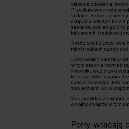
ciekawe zdobienia, kolorow
Przeskalowane koła pasują
vintage. A skoro jesteśmy
skręcane kolczyki koła z 
sezonów odcień
gold
to 
influencerki i redaktorki m
Rzeźbione kolczyki koła z
miłośniczkach ozdób styli
Jeżeli wolisz bardziej sub
w tym sezonie również są 
Niewielki, lecz przykuwaj
kolczyki kółka są ponadcz
specjalne okazje. Jeśli c
zawieszkami lub wiszącymi
Weź przykład z najmodniej
o najmodniejsze w tym se
Perły wracają d