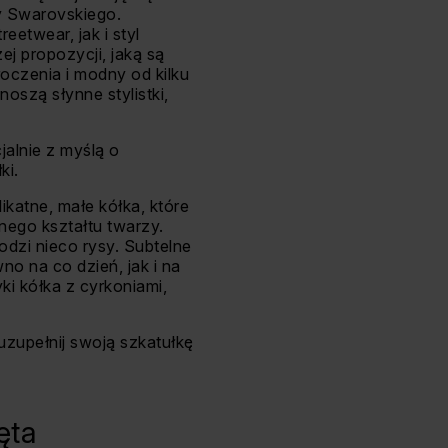
ły Swarovskiego.
etwear, jak i styl
ej propozycji, jaką są
oczenia i modny od kilku
noszą słynne stylistki,
jalnie z myślą o
ki.
likatne, małe kółka, które
nego kształtu twarzy.
dzi nieco rysy. Subtelne
o na co dzień, jak i na
ki kółka z cyrkoniami,
 uzupełnij swoją szkatułkę
ęta