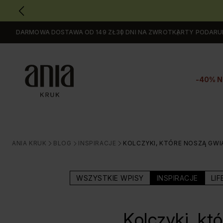
DARMOWA DOSTAWA OD 149 ZŁ
30 DNI NA ZWROT
KARTY PODAR
Przejdź
do
GŁÓWNEJ
ZAWARTOŚCI
-40% N
MENU
MENU
UŻYTKOWNIKA
WYSZUKIWARKI
ANIA KRUK
BLOG
INSPIRACJE
KOLCZYKI, KTÓRE NOSZĄ GWI
>
>
>
WSZYSTKIE WPISY
INSPIRACJE
LIF
Kolczyki, kt