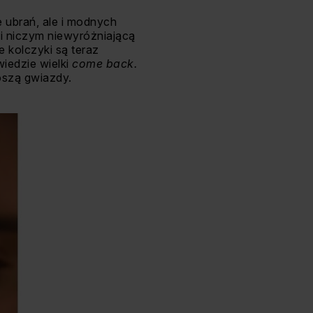
e ubrań, ale i modnych
 i niczym niewyróżniającą
e kolczyki są teraz
iedzie wielki
come back.
oszą gwiazdy.