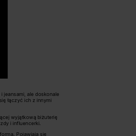
 i jeansami, ale doskonale
się łączyć ich z innymi
jącej wyjątkową biżuterię
dy i influencerki.
ormą. Pojawiają się