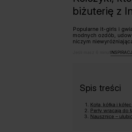
biżuterię z 
Popularne it-girls i gw
modnych ozdób, udowad
niczym niewyróżniającą
Jeśli masz 6 minut
INSPIRAC
Spis treści
Koła, kółka i kół
Perły wracają do ł
Nausznice – ulubi