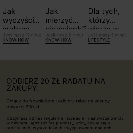
Jak
Jak
Dla tych,
wyczyścić
mierzyć
którzy
srebrną
pierścionki?
wierzą w
Jeśli masz 11 minut
Jeśli masz 5 minut
Jeśli masz 5 minut
biżuterię?
swoje siły:
KNOW-HOW
KNOW-HOW
LIFESTYLE
Triki, które
jaki kamień
warto
dla Lwa?
znać!
ODBIERZ 20 ZŁ RABATU NA
ZAKUPY!
Dołącz do Newslettera i odbierz rabat na zakupy
powyżej 200 zł.
Otrzymasz od nas regularne inspiracje i najnowsze trendy
w biżuterii. Będziesz też pierwsz_, któr_ dowie się o
promocjach, wyprzedażach i wyjątkowych rabatach.