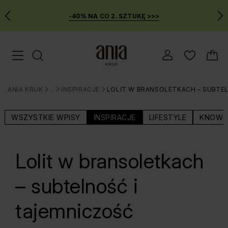
-40% NA CO 2. SZTUKĘ >>>
Przejdź
Menu mobilne
do
GŁÓWNEJ
ZAWARTOŚCI
ANIA KRUK
BLOG
INSPIRACJE
LOLIT W BRANSOLETKACH – SUBTE
MENU
>
>
>
WYSZUKIWARKI
WSZYSTKIE WPISY
INSPIRACJE
LIFESTYLE
KNOW-
Lolit w bransoletkach
– subtelność i
tajemniczość