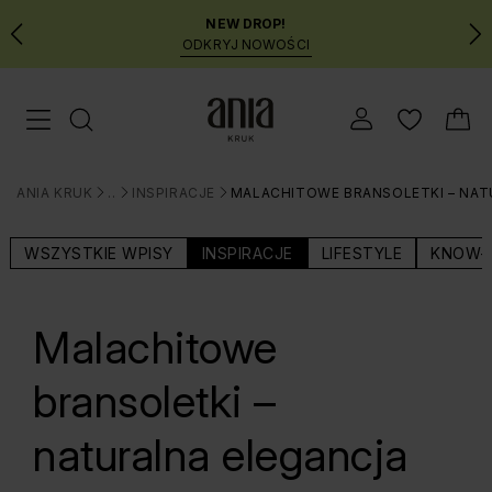
NEW DROP!
ODKRYJ NOWOŚCI
Przejdź
Menu mobilne
do
GŁÓWNEJ
ZAWARTOŚCI
ANIA KRUK
BLOG
INSPIRACJE
MALACHITOWE BRANSOLETKI – NAT
MENU
>
>
>
WYSZUKIWARKI
WSZYSTKIE WPISY
INSPIRACJE
LIFESTYLE
KNOW-
Malachitowe
bransoletki –
naturalna elegancja