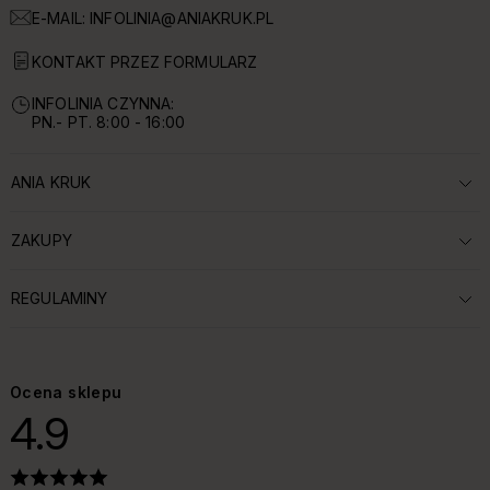
E-MAIL:
INFOLINIA@ANIAKRUK.PL
KONTAKT PRZEZ FORMULARZ
INFOLINIA CZYNNA:
PN.- PT. 8:00 - 16:00
ANIA KRUK
ROZWIŃ SEKCJĘ:
ZAKUPY
ROZWIŃ SEKCJĘ:
REGULAMINY
ROZWIŃ SEKCJĘ:
Ocena sklepu
4.9