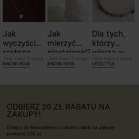
Jak
Jak
Dla tych,
wyczyścić
mierzyć
którzy
srebrną
pierścionki?
wierzą w
Jeśli masz 11 minut
Jeśli masz 5 minut
Jeśli masz 5 minut
biżuterię?
swoje siły:
KNOW-HOW
KNOW-HOW
LIFESTYLE
Triki, które
jaki kamień
warto
dla Lwa?
znać!
ODBIERZ 20 ZŁ RABATU NA
ZAKUPY!
Dołącz do Newslettera i odbierz rabat na zakupy
powyżej 200 zł.