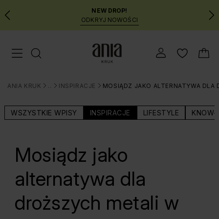
NEW DROP!
ODKRYJ NOWOŚCI
Przejdź
Menu mobilne
do
GŁÓWNEJ
ZAWARTOŚCI
ANIA KRUK
BLOG
INSPIRACJE
MOSIĄDZ JAKO ALTERNATYWA DLA
MENU
>
>
>
WYSZUKIWARKI
WSZYSTKIE WPISY
INSPIRACJE
LIFESTYLE
KNOW-
Mosiądz jako
alternatywa dla
droższych metali w