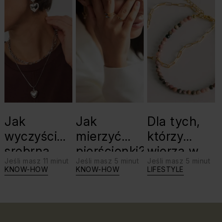
Jak
Jak
Dla tych,
wyczyścić
mierzyć
którzy
srebrną
pierścionki?
wierzą w
Jeśli masz 11 minut
Jeśli masz 5 minut
Jeśli masz 5 minut
biżuterię?
swoje siły:
KNOW-HOW
KNOW-HOW
LIFESTYLE
Triki, które
jaki kamień
warto
dla Lwa?
znać!