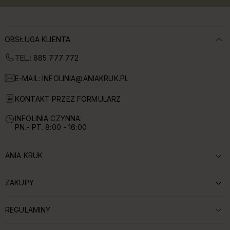
OBSŁUGA KLIENTA
TEL.: 885 777 772
E-MAIL:
INFOLINIA@ANIAKRUK.PL
KONTAKT PRZEZ FORMULARZ
INFOLINIA CZYNNA:
PN.- PT. 8:00 - 16:00
ANIA KRUK
ROZWIŃ SEKCJĘ:
ZAKUPY
ROZWIŃ SEKCJĘ:
REGULAMINY
ROZWIŃ SEKCJĘ: