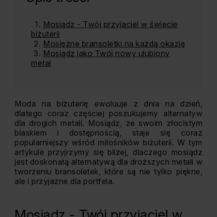
Mosiądz - Twój przyjaciel w świecie
biżuterii
Mosiężne bransoletki na każdą okazję
Mosiądz jako Twój nowy ulubiony
metal
Moda na biżuterię ewoluuje z dnia na dzień,
dlatego coraz częściej poszukujemy alternatyw
dla drogich metali. Mosiądz, ze swoim złocistym
blaskiem i dostępnością, staje się coraz
popularniejszy wśród miłośników biżuterii. W tym
artykule przyjrzymy się bliżej, dlaczego mosiądz
jest doskonałą alternatywą dla droższych metali w
tworzeniu bransoletek, które są nie tylko piękne,
ale i przyjazne dla portfela.
Mosiądz - Twój przyjaciel w