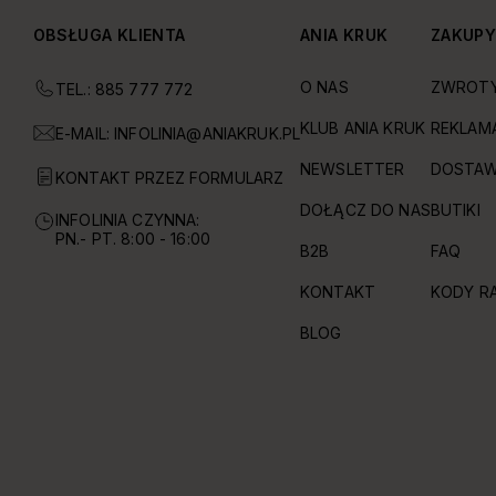
OBSŁUGA KLIENTA
ANIA KRUK
ZAKUP
O NAS
ZWROT
TEL.: 885 777 772
KLUB ANIA KRUK
REKLAM
E-MAIL:
INFOLINIA@ANIAKRUK.PL
NEWSLETTER
DOSTAW
KONTAKT PRZEZ FORMULARZ
DOŁĄCZ DO NAS
BUTIKI
INFOLINIA CZYNNA:
PN.- PT. 8:00 - 16:00
B2B
FAQ
KONTAKT
KODY R
BLOG