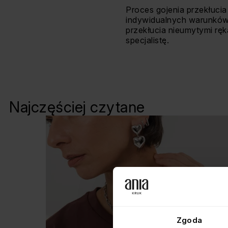
Proces gojenia przekłucia 
indywidualnych warunków 
przekłucia nieumytymi rę
specjalistę.
Najczęściej czytane
Zgoda