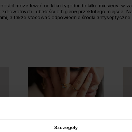
nostril może trwać od kilku tygodni do kilku miesięcy, w z
zdrowotnych i dbałości o higienę przekłutego miejsca. Na
kami, a także stosować odpowiednie środki antyseptyczne
Szczegóły