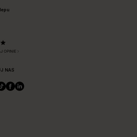
lepu
J OPINIE
J NAS