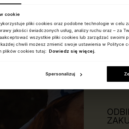
ów cookie
Jak mierzyć pierścionki?
Dl
ykorzystuje pliki cookies oraz podobne technologie w celu z
si
prawy jakości świadczonych usług, analizy ruchu oraz – za T
akceptować wszystkie pliki cookies lub zarządzać swoimi p
każdej chwili możesz zmienić swoje ustawienia w Polityce c
Jeśli masz 5 minut
KNOW-HOW
Jeśl
 plików cookies tutaj:
Dowiedz się więcej
.
Spersonalizuj
Ze
ODBI
ZAKU