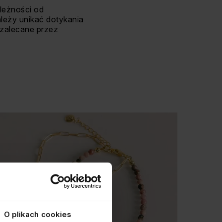
ależności od
leży unikać dotykania
 zalecane przez
O plikach cookies