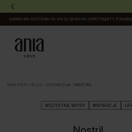
DARMOWA DOSTAWA OD 149 ZŁ
30 DNI NA ZWROT
KARTY PODAR
Przejdź
do
GŁÓWNEJ
ZAWARTOŚCI
MENU
MENU
UŻYTKOWNIKA
WYSZUKIWARKI
ANIA KRUK
BLOG
VADEMECUM
NOSTRIL
>
>
>
WSZYSTKIE WPISY
INSPIRACJE
LIF
Nostril