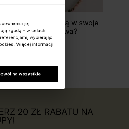
a tych, którzy wierzą w swoje
apewnienia jej
ły: jaki kamień dla Lwa?
woją zgodą – w celach
referencjami, wybierając
ookies. Więcej informacji
i masz 5 minut
LIFESTYLE
zwól na wszystkie
ERZ 20 ZŁ RABATU NA
PY!