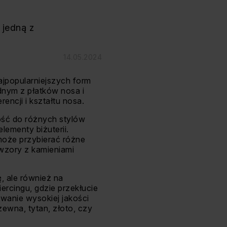
 jedną z
14.05.2024
najpopularniejszych form
ednym z płatków nosa i
ncji i kształtu nosa.
ość do różnych stylów
lementy biżuterii.
może przybierać różne
 wzory z kamieniami
, ale również na
ercingu, gdzie przekłucie
wanie wysokiej jakości
dzewna, tytan, złoto, czy