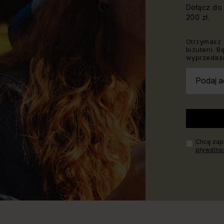
Dołącz do 
200 zł.
Otrzymasz 
biżuterii. 
wyprzedaża
Podaj a
Chcę zapi
prywatno