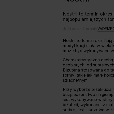
Nostril to termin okreś
najpopularniejszych for
Jeśli masz 2 minuty
VADEME
Nostril to termin określaj
modyfikacji ciała w wielu
może być wykonywane w ró
Charakterystyczną cechą p
osobistych, od subtelnych
Biżuteria stosowana do te
formy, takie jak małe kol
szlachetnymi.
Przy wyborze przekłucia n
bezpieczeństwo i higienę.
jest wykonywane w steryl
biżuterii, wykonanej z mat
srebro, jest kluczowe w zap