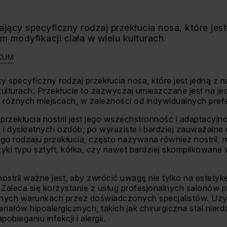
lający specyficzny rodzaj przekłucia nosa, które jest
m modyfikacji ciała w wielu kulturach.
CUM
ący specyficzny rodzaj przekłucia nosa, które jest jedną z 
 kulturach. Przekłucie to zazwyczaj umieszczane jest na j
żnych miejscach, w zależności od indywidualnych prefere
rzekłucia nostril jest jego wszechstronność i adaptacyjn
 i dyskretnych ozdób, po wyraziste i bardziej zauważalne e
go rodzaju przekłucia, często nazywana również nostril, 
czyki typu sztyft, kółka, czy nawet bardziej skomplikowane
ostril ważne jest, aby zwrócić uwagę nie tylko na estetykę
 Zaleca się korzystanie z usług profesjonalnych salonów pi
nych warunkach przez doświadczonych specjalistów. Uży
eriałów hipoalergicznych, takich jak chirurgiczna stal nier
obieganiu infekcji i alergii.