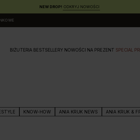
NEW DROP!
ODKRYJ NOWOŚCI
UNKOWE
BIŻUTERIA
BESTSELLERY
NOWOŚCI
NA PREZENT
SPECIAL PR
ESTYLE
KNOW-HOW
ANIA KRUK NEWS
ANIA KRUK & F