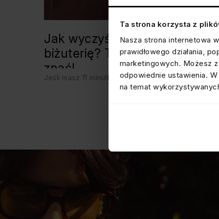
Ta strona korzysta z plik
Jak wyczyścić srebrną
Nasza strona internetowa w
biżuterię? Triki, które warto
prawidłowego działania, po
marketingowych. Możesz za
znać!
odpowiednie ustawienia. W 
Jeśli masz 11 minut
KNOW-HOW
na temat wykorzystywanych