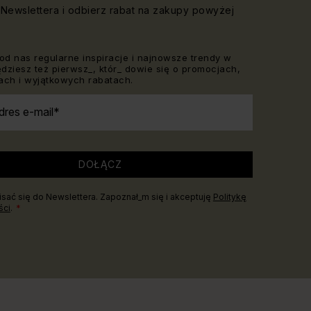
Newslettera i odbierz rabat na zakupy powyżej
od nas regularne inspiracje i najnowsze trendy w
Będziesz też pierwsz_, któr_ dowie się o promocjach,
ch i wyjątkowych rabatach.
dres e-mail
DOŁĄCZ
sać się do Newslettera. Zapoznał_m się i akceptuję
Politykę
ści
.