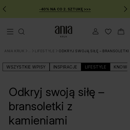
-40% NA CO 2. SZTUKĘ >>>
Przejdź
Menu mobilne
do
GŁÓWNEJ
ZAWARTOŚCI
ANIA KRUK
BLOG
LIFESTYLE
ODKRYJ SWOJĄ SIŁĘ – BRANSOLETKI
MENU
>
>
>
WYSZUKIWARKI
WSZYSTKIE WPISY
INSPIRACJE
LIFESTYLE
KNOW-
Odkryj swoją siłę –
bransoletki z
kamieniami