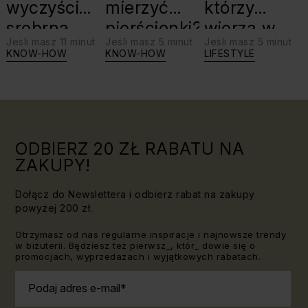
wyczyścić
mierzyć
którzy
srebrną
pierścionki?
wierzą w
Jeśli masz 11 minut
Jeśli masz 5 minut
Jeśli masz 5 minut
biżuterię?
swoje siły:
KNOW-HOW
KNOW-HOW
LIFESTYLE
Triki, które
jaki kamień
warto
dla Lwa?
znać!
ODBIERZ 20 ZŁ RABATU NA
ZAKUPY!
Dołącz do Newslettera i odbierz rabat na zakupy
powyżej 200 zł.
Otrzymasz od nas regularne inspiracje i najnowsze trendy
w biżuterii. Będziesz też pierwsz_, któr_ dowie się o
promocjach, wyprzedażach i wyjątkowych rabatach.
Podaj adres e-mail