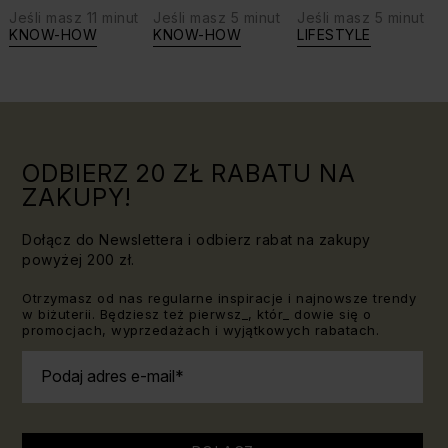
Jeśli masz 11 minut
Jeśli masz 5 minut
Jeśli masz 5 minut
biżuterię?
swoje siły:
KNOW-HOW
KNOW-HOW
LIFESTYLE
Triki, które
jaki kamień
warto
dla Lwa?
znać!
ODBIERZ 20 ZŁ RABATU NA
ZAKUPY!
Dołącz do Newslettera i odbierz rabat na zakupy
powyżej 200 zł.
Otrzymasz od nas regularne inspiracje i najnowsze trendy
w biżuterii. Będziesz też pierwsz_, któr_ dowie się o
promocjach, wyprzedażach i wyjątkowych rabatach.
Podaj adres e-mail