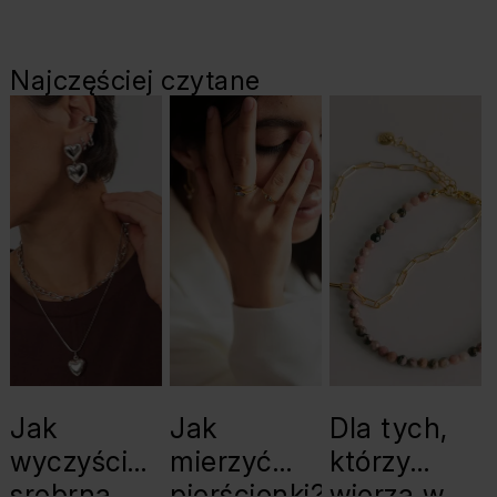
Najczęściej czytane
Jak
Jak
Dla tych,
wyczyścić
mierzyć
którzy
srebrną
pierścionki?
wierzą w