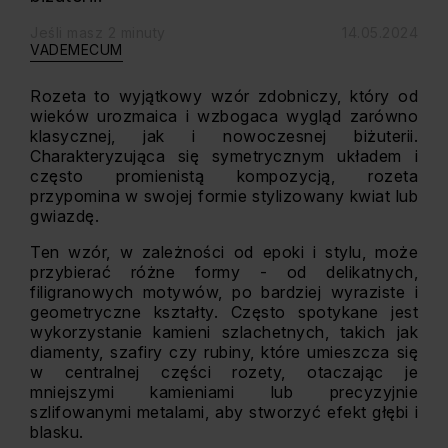
Jeśli masz 2 minuty
14.05.2024
VADEMECUM
Rozeta to wyjątkowy wzór zdobniczy, który od
wieków urozmaica i wzbogaca wygląd zarówno
klasycznej, jak i nowoczesnej biżuterii.
Charakteryzująca się symetrycznym układem i
często promienistą kompozycją, rozeta
przypomina w swojej formie stylizowany kwiat lub
gwiazdę.
Ten wzór, w zależności od epoki i stylu, może
przybierać różne formy - od delikatnych,
filigranowych motywów, po bardziej wyraziste i
geometryczne kształty. Często spotykane jest
wykorzystanie kamieni szlachetnych, takich jak
diamenty, szafiry czy rubiny, które umieszcza się
w centralnej części rozety, otaczając je
mniejszymi kamieniami lub precyzyjnie
szlifowanymi metalami, aby stworzyć efekt głębi i
blasku.