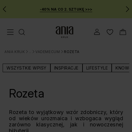
-40% NA CO 2. SZTUKĘ >>>
Przejdź
Menu mobilne
do
GŁÓWNEJ
ZAWARTOŚCI
ANIA KRUK
BLOG
VADEMECUM
ROZETA
MENU
>
>
>
WYSZUKIWARKI
WSZYSTKIE WPISY
INSPIRACJE
LIFESTYLE
KNOW-
Rozeta
Rozeta to wyjątkowy wzór zdobniczy, który
od wieków urozmaica i wzbogaca wygląd
zarówno klasycznej, jak i nowoczesnej
biżuterii.