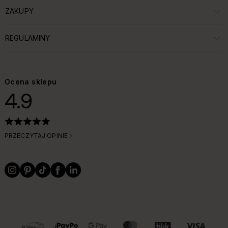
ZAKUPY
ROZWIŃ SEKCJĘ:
REGULAMINY
ROZWIŃ SEKCJĘ:
Ocena sklepu
4.9
PRZECZYTAJ OPINIE
OBSŁUGIWANE FORMY PŁATNOŚCI I DOSTAWY