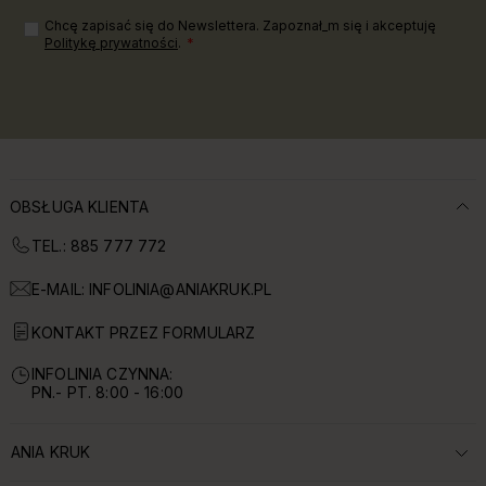
Chcę zapisać się do Newslettera. Zapoznał_m się i akceptuję
Politykę prywatności
.
OBSŁUGA KLIENTA
TEL.: 885 777 772
E-MAIL:
INFOLINIA@ANIAKRUK.PL
KONTAKT PRZEZ FORMULARZ
INFOLINIA CZYNNA:
PN.- PT. 8:00 - 16:00
ANIA KRUK
ROZWIŃ SEKCJĘ: