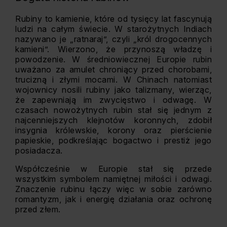
Rubiny to kamienie, które od tysięcy lat fascynują
ludzi na całym świecie. W starożytnych Indiach
nazywano je „ratnaraj”, czyli „król drogocennych
kamieni”. Wierzono, że przynoszą władzę i
powodzenie. W średniowiecznej Europie rubin
uważano za amulet chroniący przed chorobami,
trucizną i złymi mocami. W Chinach natomiast
wojownicy nosili rubiny jako talizmany, wierząc,
że zapewniają im zwycięstwo i odwagę. W
czasach nowożytnych rubin stał się jednym z
najcenniejszych klejnotów koronnych, zdobił
insygnia królewskie, korony oraz pierścienie
papieskie, podkreślając bogactwo i prestiż jego
posiadacza.
Współcześnie w Europie stał się przede
wszystkim symbolem namiętnej miłości i odwagi.
Znaczenie rubinu łączy więc w sobie zarówno
romantyzm, jak i energię działania oraz ochronę
przed złem.