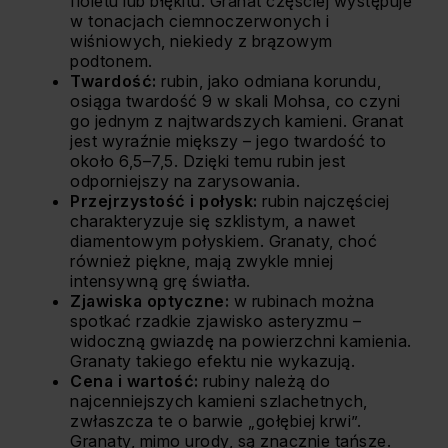
fioletu lub błękitu. Granat częściej występuje
w tonacjach ciemnoczerwonych i
wiśniowych, niekiedy z brązowym
podtonem.
Twardość:
rubin, jako odmiana korundu,
osiąga twardość 9 w skali Mohsa, co czyni
go jednym z najtwardszych kamieni. Granat
jest wyraźnie miększy – jego twardość to
około 6,5–7,5. Dzięki temu rubin jest
odporniejszy na zarysowania.
Przejrzystość i połysk:
rubin najczęściej
charakteryzuje się szklistym, a nawet
diamentowym połyskiem. Granaty, choć
również piękne, mają zwykle mniej
intensywną grę światła.
Zjawiska optyczne:
w rubinach można
spotkać rzadkie zjawisko asteryzmu –
widoczną gwiazdę na powierzchni kamienia.
Granaty takiego efektu nie wykazują.
Cena i wartość:
rubiny należą do
najcenniejszych kamieni szlachetnych,
zwłaszcza te o barwie „gołębiej krwi”.
Granaty, mimo urody, są znacznie tańsze.