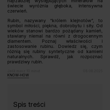
najrzadziej występujących minerałów na
świecie wyróżnia głęboka, intensywna
czerwień.
Rubin, nazywany “królem klejnotów”, to
symbol miłości, piękna, dobrobytu i siły. Od
wieków stanowi bardzo pożądany kamień,
stawiany niemal na równi z drogocennym
diamentem. Poznaj właściwości i
zastosowanie rubinu. Dowiedz się, czym
różnią się rubiny syntetyczne od kamieni
naturalnych. Sprawdź, jak rozpoznać
prawdziwy rubin.
Jeśli masz 10 minut
08.08.2025
KNOW-HOW
Spis treści