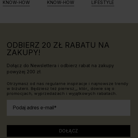
biżuterię?
swoje siły:
KNOW-HOW
KNOW-HOW
LIFESTYLE
Triki, które
jaki kamień
warto
dla Lwa?
znać!
ODBIERZ 20 ZŁ RABATU NA
ZAKUPY!
Dołącz do Newslettera i odbierz rabat na zakupy
powyżej 200 zł.
Otrzymasz od nas regularne inspiracje i najnowsze trendy
w biżuterii. Będziesz też pierwsz_, któr_ dowie się o
promocjach, wyprzedażach i wyjątkowych rabatach.
Podaj adres e-mail
DOŁĄCZ