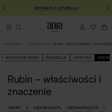
-40% NA CO 2. SZTUKĘ >>>
Przejdź
Menu mobilne
do
GŁÓWNEJ
ZAWARTOŚCI
ANIA KRUK
BLOG
KNOW-HOW
RUBIN – WŁAŚCIWOŚCI I ZNACZENI
MENU
>
>
>
WYSZUKIWARKI
WSZYSTKIE WPISY
INSPIRACJE
LIFESTYLE
KNOW-
Rubin – właściwości i
znaczenie
Jeden z najstarszych, najtwardszych i