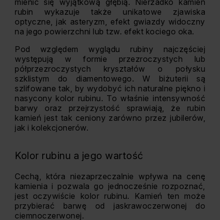
mienić się wyjątkową głębią. Nierzadko kamień
rubin wykazuje także unikatowe zjawiska
optyczne, jak asteryzm, efekt gwiazdy widoczny
na jego powierzchni lub tzw. efekt kociego oka.
Pod względem wyglądu rubiny najczęściej
występują w formie przezroczystych lub
półprzezroczystych kryształów o połysku
szklistym do diamentowego. W biżuterii są
szlifowane tak, by wydobyć ich naturalne piękno i
nasycony kolor rubinu. To właśnie intensywność
barwy oraz przejrzystość sprawiają, że rubin
kamień jest tak ceniony zarówno przez jubilerów,
jak i kolekcjonerów.
Kolor rubinu a jego wartość
Cechą, która niezaprzeczalnie wpływa na cenę
kamienia i pozwala go jednocześnie rozpoznać,
jest oczywiście kolor rubinu. Kamień ten może
przybierać barwę od jaskrawoczerwonej do
ciemnoczerwonej.