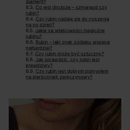
diament?
Co jest droższe – szmaragd czy
rubin?
Czy rubin nadaje się do noszenia
na co dzień?
Jakie są właściwości magiczne
rubinu?
Rubin – jaki znak zodiaku wspiera
najbardziej?
Czy rubin może być sztuczny?
Jak sprawdzić, czy rubin jest
prawdziwy?
Czy rubin jest dobrym pomysłem
na pierścionek zaręczynowy?