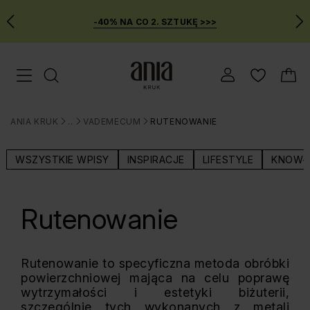
-40% NA CO 2. SZTUKĘ >>>
Przejdź
Menu mobilne
do
GŁÓWNEJ
ZAWARTOŚCI
ANIA KRUK
BLOG
VADEMECUM
RUTENOWANIE
MENU
>
>
>
WYSZUKIWARKI
WSZYSTKIE WPISY
INSPIRACJE
LIFESTYLE
KNOW-
Rutenowanie
Rutenowanie to specyficzna metoda obróbki
powierzchniowej mająca na celu poprawę
wytrzymałości i estetyki biżuterii,
szczególnie tych wykonanych z metali