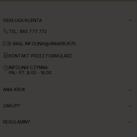
OBSŁUGA KLIENTA
TEL.: 885 777 772
E-MAIL:
INFOLINIA@ANIAKRUK.PL
KONTAKT PRZEZ FORMULARZ
INFOLINIA CZYNNA:
PN.- PT. 8:00 - 16:00
ANIA KRUK
ROZWIŃ SEKCJĘ:
ZAKUPY
ROZWIŃ SEKCJĘ:
REGULAMINY
ROZWIŃ SEKCJĘ: