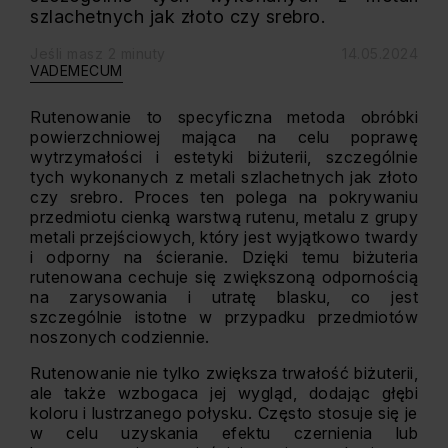
szlachetnych jak złoto czy srebro.
Jeśli masz 2 minuty
14.05.2024
VADEMECUM
Rutenowanie to specyficzna metoda obróbki
powierzchniowej mająca na celu poprawę
wytrzymałości i estetyki biżuterii, szczególnie
tych wykonanych z metali szlachetnych jak złoto
czy srebro. Proces ten polega na pokrywaniu
przedmiotu cienką warstwą rutenu, metalu z grupy
metali przejściowych, który jest wyjątkowo twardy
i odporny na ścieranie. Dzięki temu biżuteria
rutenowana cechuje się zwiększoną odpornością
na zarysowania i utratę blasku, co jest
szczególnie istotne w przypadku przedmiotów
noszonych codziennie.
Rutenowanie nie tylko zwiększa trwałość biżuterii,
ale także wzbogaca jej wygląd, dodając głębi
koloru i lustrzanego połysku. Często stosuje się je
w celu uzyskania efektu czernienia lub