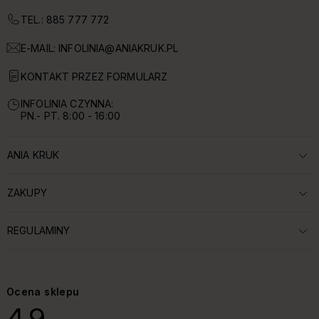
TEL.: 885 777 772
E-MAIL:
INFOLINIA@ANIAKRUK.PL
KONTAKT PRZEZ FORMULARZ
INFOLINIA CZYNNA:
PN.- PT. 8:00 - 16:00
ANIA KRUK
ROZWIŃ SEKCJĘ:
ZAKUPY
ROZWIŃ SEKCJĘ:
REGULAMINY
ROZWIŃ SEKCJĘ:
Ocena sklepu
4.9