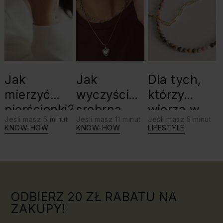
Jak
Jak
Dla tych,
mierzyć
wyczyścić
którzy
pierścionki?
srebrną
wierzą w
Jeśli masz 5 minut
Jeśli masz 11 minut
Jeśli masz 5 minut
biżuterię?
swoje siły:
KNOW-HOW
KNOW-HOW
LIFESTYLE
Triki, które
jaki kamień
warto
dla Lwa?
znać!
ODBIERZ 20 ZŁ RABATU NA
ZAKUPY!