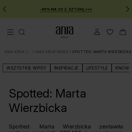
-40% NA CO 2. SZTUKĘ >>>
Przejdź
Menu mobilne
do
GŁÓWNEJ
ZAWARTOŚCI
ANIA KRUK
BLOG
ANIA KRUK NEWS
SPOTTED: MARTA WIERZBICKA
MENU
>
>
>
WYSZUKIWARKI
WSZYSTKIE WPISY
INSPIRACJE
LIFESTYLE
KNOW-
Spotted: Marta
Wierzbicka
Spotted: Marta Wierzbicka zestawiła