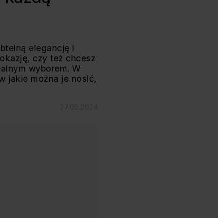
telną elegancję i
okazję, czy też chcesz
idealnym wyborem. W
w jakie można je nosić,
27.06.2024