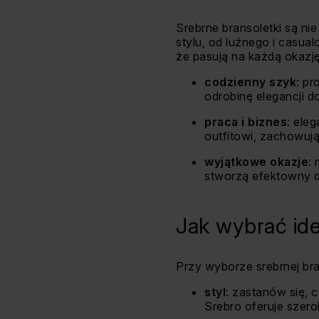
Srebrne bransoletki są n
stylu, od luźnego i casua
że pasują na każdą okazję
codzienny szyk
: pr
odrobinę elegancji do
praca i biznes
: ele
outfitowi, zachowują
wyjątkowe okazje
:
stworzą efektowny d
Jak wybrać ide
Przy wyborze srebrnej br
styl
: zastanów się, 
Srebro oferuje szer