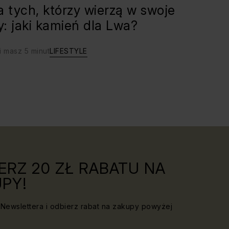
a tych, którzy wierzą w swoje
ły: jaki kamień dla Lwa?
i masz 5 minut
LIFESTYLE
ERZ 20 ZŁ RABATU NA
PY!
Newslettera i odbierz rabat na zakupy powyżej