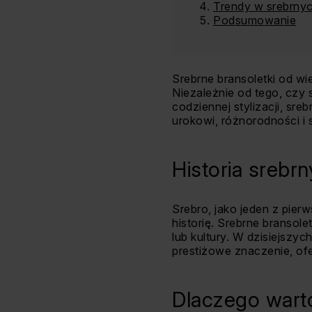
Trendy w srebrnyc
Podsumowanie
Srebrne bransoletki od wi
Niezależnie od tego, czy
codziennej stylizacji, sre
urokowi, różnorodności i 
Historia srebr
Srebro, jako jeden z pie
historię. Srebrne bransol
lub kultury. W dzisiejszy
prestiżowe znaczenie, of
Dlaczego warto