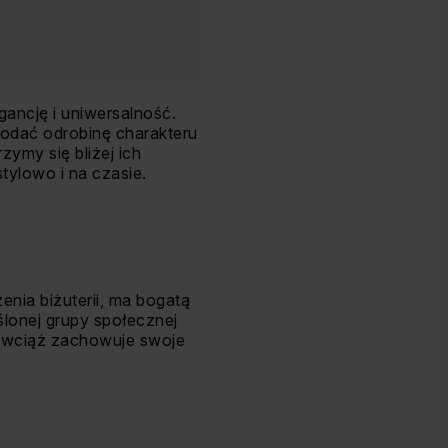
gancję i uniwersalność.
dodać odrobinę charakteru
zymy się bliżej ich
tylowo i na czasie.
nia biżuterii, ma bogatą
ślonej grupy społecznej
ro wciąż zachowuje swoje