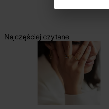
outfity, srebrna bransole
ze swoim stylem i potrze
Najczęściej czytane