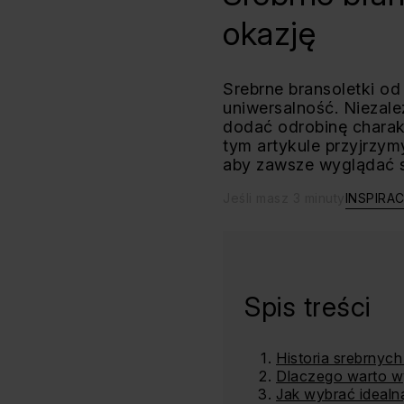
okazję
Srebrne bransoletki od
uniwersalność. Niezale
dodać odrobinę charakt
tym artykule przyjrzymy
aby zawsze wyglądać s
Jeśli masz 3 minuty
INSPIRA
Spis treści
Historia srebrnych
Dlaczego warto wy
Jak wybrać idealn