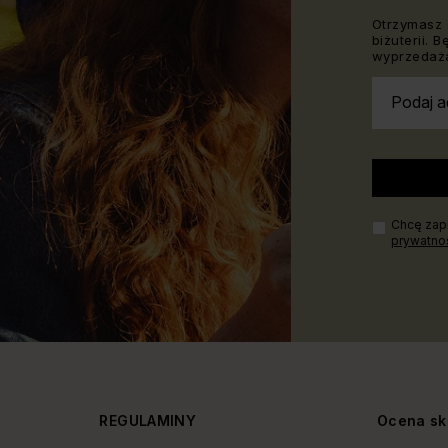
Otrzymasz 
biżuterii. 
wyprzedaża
Podaj a
Chcę zapi
prywatno
Y
REGULAMINY
Ocena sk