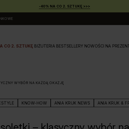
-40% NA CO 2. SZTUKĘ >>>
UNKOWE
A CO 2. SZTUKĘ
BIŻUTERIA
BESTSELLERY
NOWOŚCI
NA PREZEN
SYCZNY WYBÓR NA KAŻDĄ OKAZJĘ
ESTYLE
KNOW-HOW
ANIA KRUK NEWS
ANIA KRUK & F
soletki – klasyczny wybór n