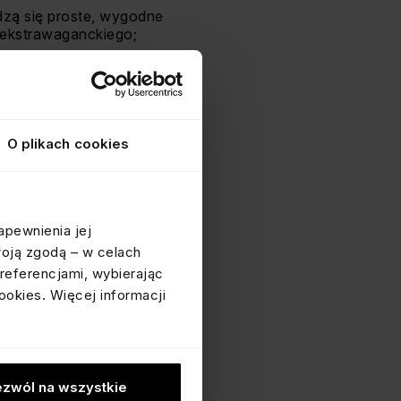
wdzą się proste, wygodne
 ekstrawaganckiego;
żuterii, upewnij się, że
O plikach cookies
ansoletki zawsze znajdują
ieszą się modele
apewnienia jej
gancji z nowoczesnym
woją zgodą – w celach
referencjami, wybierając
ookies. Więcej informacji
ej miłośniczki biżuterii.
cić swoje codzienne
zwól na wszystkie