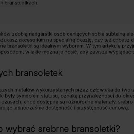
h bransoletkach
eków zdobią nadgarstki osób ceniących sobie subtelną ele
 szukasz akcesorium na specjalną okazję, czy też chcesz 
brne bransoletki są idealnym wyborem. W tym artykule przyjr
sposobom, w jakie można je nosić, aby zawsze wyglądać s
nych bransoletek
rwszych metalów wykorzystanych przez człowieka do tworze
etki były symbolem statusu, oznaką przynależności do okre
ch czasach, choć dostępne są różnorodne materiały, sreb
erując jednocześnie dostępność i przystępność cenową.
 wybrać srebrne bransoletki?