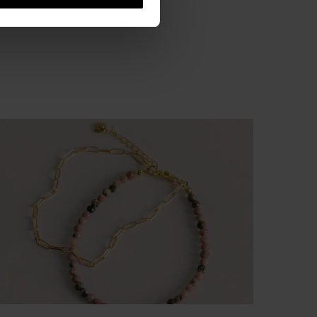
bierać biżuterię zgodnie