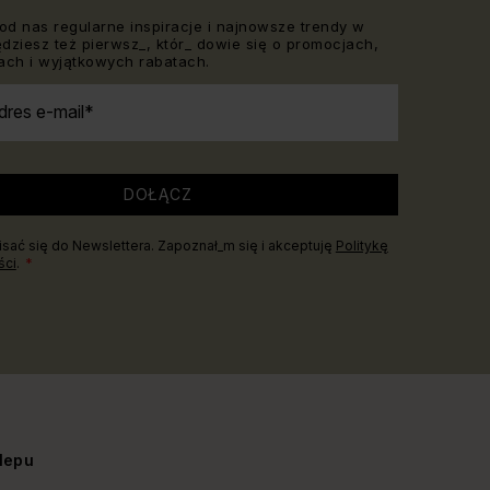
od nas regularne inspiracje i najnowsze trendy w
Będziesz też pierwsz_, któr_ dowie się o promocjach,
ch i wyjątkowych rabatach.
dres e-mail
DOŁĄCZ
sać się do Newslettera. Zapoznał_m się i akceptuję
Politykę
ści
.
lepu